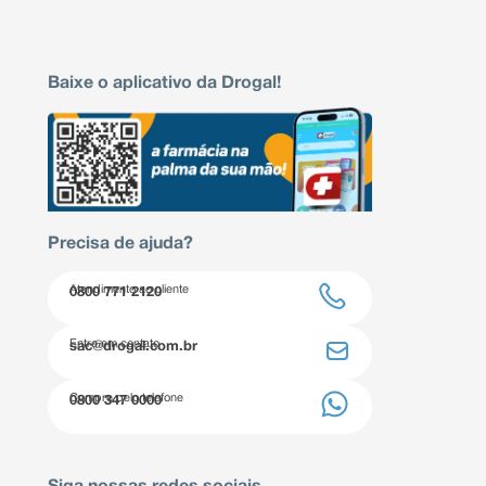
Baixe o aplicativo da Drogal!
Precisa de ajuda?
Atendimento ao cliente
0800 771 2120
Entre em contato
sac@drogal.com.br
Compre pelo telefone
0800 347 0000