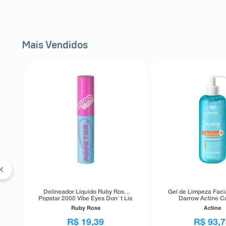
Mais Vendidos
Delineador Líquido Ruby Rose
Gel de Limpeza Faci
Popstar 2000 Vibe Eyes Don' t Lie
Darrow Actine Ca
Preto 5,5g
Tolerância 4
Ruby Rose
Actine
R$
19
,
39
R$
93
,
7