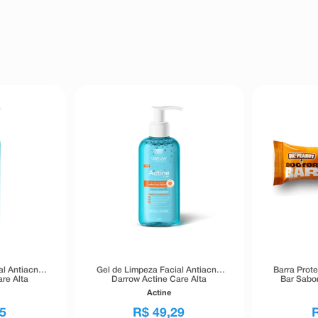
al Antiacne
Gel de Limpeza Facial Antiacne
Barra Prot
re Alta
Darrow Actine Care Alta
Bar Sabo
00g
Tolerância 140g
Actine
5
R$
49
,
29