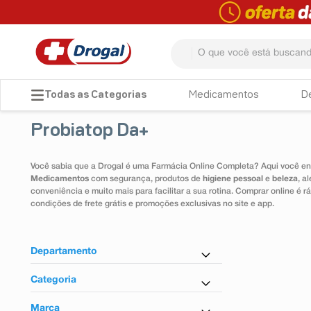
O que você está buscando? 
TERMOS MAIS BUSCADOS
Medicamentos
D
1
º
fralda
Probiatop Da+
2
º
dipirona
3
º
lenço umedecido
Você sabia que a Drogal é uma Farmácia Online Completa? Aqui você enc
Medicamentos
com segurança, produtos de
higiene pessoal
e
beleza
, a
4
º
tadalafila
conveniência e muito mais para facilitar a sua rotina. Comprar online é
condições de frete grátis e promoções exclusivas no site e app.
5
º
minoxidil
6
º
desodorante
Departamento
7
º
esmalte
Farmácia em Casa
Categoria
8
º
teste gravidez
Laxante, Purgante e Regulador
Marca