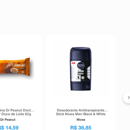
eína Dr Peanut Doctor
Desodorante Antitranspirante
r Doce de Leite 62g
Stick Nivea Men Black & White
Invisible 72h 54g
Dr Peanut
Nivea
R$
14
,
59
R$
36
,
85