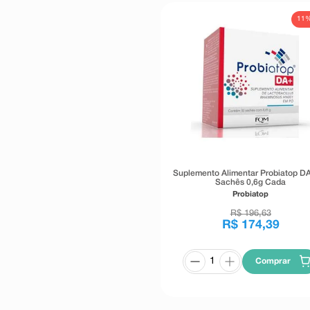
11
Suplemento Alimentar Probiatop D
Sachês 0,6g Cada
Probiatop
R$
196
,
63
R$
174
,
39
Comprar