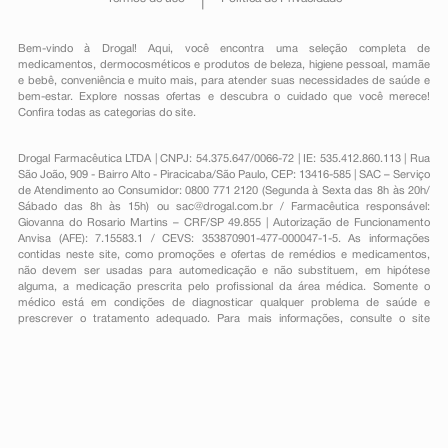
Bem-vindo à Drogal! Aqui, você encontra uma seleção completa de
medicamentos
,
dermocosméticos e produtos de beleza
,
higiene pessoal
,
mamãe
e bebê
,
conveniência
e muito mais, para atender suas necessidades de saúde e
bem-estar. Explore nossas ofertas e descubra o cuidado que você merece!
Confira todas as categorias do site.
Drogal Farmacêutica LTDA | CNPJ: 54.375.647/0066-72 | IE: 535.412.860.113 | Rua
São João, 909 - Bairro Alto - Piracicaba/São Paulo, CEP: 13416-585 | SAC – Serviço
de Atendimento ao Consumidor: 0800 771 2120 (Segunda à Sexta das 8h às 20h/
Sábado das 8h às 15h) ou
sac@drogal.com.br
/ Farmacêutica responsável:
Giovanna do Rosario Martins – CRF/SP 49.855 | Autorização de Funcionamento
Anvisa (AFE): 7.15583.1 / CEVS: 353870901-477-000047-1-5. As informações
contidas neste site, como promoções e ofertas de remédios e medicamentos,
não devem ser usadas para automedicação e não substituem, em hipótese
alguma, a medicação prescrita pelo profissional da área médica. Somente o
médico está em condições de diagnosticar qualquer problema de saúde e
prescrever o tratamento adequado. Para mais informações, consulte o site
Anvisa. As fotos contidas em nosso site são meramente ilustrativas. Promoções e
preços são válidos apenas para compras on-line, caso haja disponibilidade e
estão sujeitos a alterações no decorrer do dia. Todos os direitos reservados.
Powered by