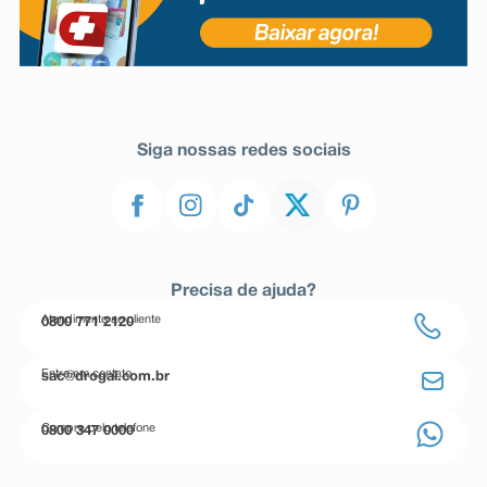
Siga nossas redes sociais
Precisa de ajuda?
Atendimento ao cliente
0800 771 2120
Entre em contato
sac@drogal.com.br
Compre pelo telefone
0800 347 0000