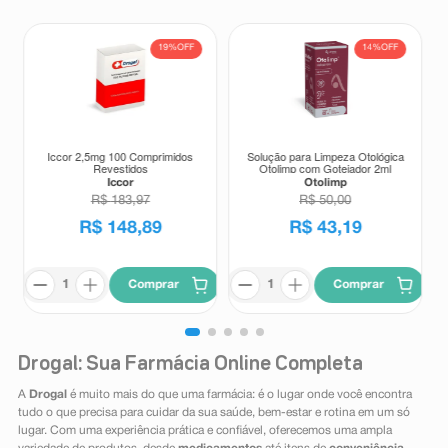
19%
OFF
14%
OFF
Iccor 2,5mg 100 Comprimidos
Solução para Limpeza Otológica
Revestidos
Otolimp com Gotejador 2ml
Iccor
Otolimp
R$
183
,
97
R$
50
,
00
R$
148
,
89
R$
43
,
19
Comprar
Comprar
Drogal: Sua Farmácia Online Completa
A
Drogal
é muito mais do que uma farmácia: é o lugar onde você encontra
tudo o que precisa para cuidar da sua saúde, bem-estar e rotina em um só
lugar. Com uma experiência prática e confiável, oferecemos uma ampla