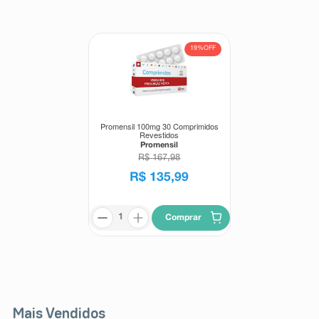
8
º
absorvente
9
º
teste gravidez
19%
OFF
10
º
esmalte
Promensil 100mg 30 Comprimidos
Revestidos
Promensil
R$
167
,
98
R$
135
,
99
Comprar
Mais Vendidos