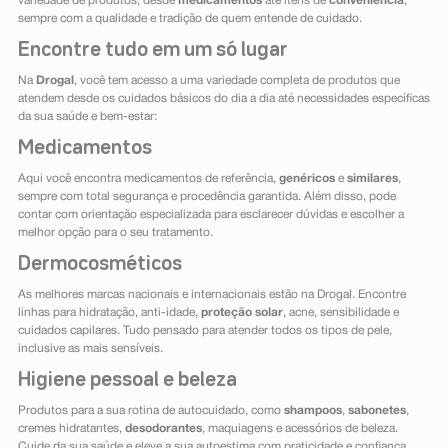
variedade de produtos, desde
medicamentos
até itens de
conveniência
,
sempre com a qualidade e tradição de quem entende de cuidado.
Encontre tudo em um só lugar
Na
Drogal
, você tem acesso a uma variedade completa de produtos que
atendem desde os cuidados básicos do dia a dia até necessidades específicas
da sua saúde e bem-estar:
Medicamentos
Aqui você encontra medicamentos de referência,
genéricos
e
similares
,
sempre com total segurança e procedência garantida. Além disso, pode
contar com orientação especializada para esclarecer dúvidas e escolher a
melhor opção para o seu tratamento.
Dermocosméticos
As melhores marcas nacionais e internacionais estão na Drogal. Encontre
linhas para hidratação, anti-idade,
proteção solar
, acne, sensibilidade e
cuidados capilares. Tudo pensado para atender todos os tipos de pele,
inclusive as mais sensíveis.
Higiene pessoal e beleza
Produtos para a sua rotina de autocuidado, como
shampoos
,
sabonetes
,
cremes hidratantes,
desodorantes
, maquiagens e acessórios de beleza.
Cuide da sua saúde e eleve a sua autoestima com praticidade e confiança.