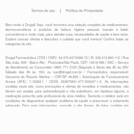
Termos de uso
Política de Privacidade
Bem-vindo à Drogal! Aqui, você encontra uma seleção completa de
medicamentos
,
dermocosméticos e produtos de beleza
,
higiene pessoal
,
mamãe e bebê
,
conveniência
e muito mais, para atender suas necessidades de saúde e bem-estar.
Explore nossas ofertas e descubra o cuidado que você merece!
Confira todas as
categorias do site.
Drogal Farmacêutica LTDA | CNPJ: 54.375.647/0066-72 | IE: 535.412.860.113 | Rua
São João, 909 - Bairro Alto - Piracicaba/São Paulo, CEP: 13416-585 | SAC – Serviço
de Atendimento ao Consumidor: 0800 771 2120 (Segunda à Sexta das 8h às 20h/
Sábado das 8h às 15h) ou
sac@drogal.com.br
/ Farmacêutica responsável:
Giovanna do Rosario Martins – CRF/SP 49.855 | Autorização de Funcionamento
Anvisa (AFE): 7.15583.1 / CEVS: 353870901-477-000047-1-5. As informações
contidas neste site, como promoções e ofertas de remédios e medicamentos, não
devem ser usadas para automedicação e não substituem, em hipótese alguma, a
medicação prescrita pelo profissional da área médica. Somente o médico está em
condições de diagnosticar qualquer problema de saúde e prescrever o tratamento
adequado. Para mais informações, consulte o site Anvisa. As fotos contidas em
nosso site são meramente ilustrativas. Promoções e preços são válidos apenas
para compras on-line, caso haja disponibilidade e estão sujeitos a alterações no
decorrer do dia. Todos os direitos reservados.
Powered by