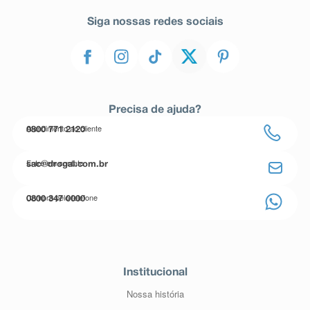
Siga nossas redes sociais
Precisa de ajuda?
Atendimento ao cliente
0800 771 2120
Entre em contato
sac@drogal.com.br
Compre pelo telefone
0800 347 0000
Institucional
Nossa história