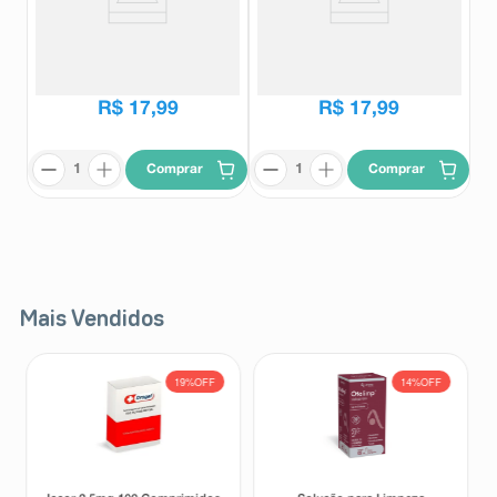
Suplemento Alimentar Re-
Suplemento Alimentar Re-
Hidraben Sabor Água de Coco 4
Hidraben Sabor Natural 4
Sachês
Sachês
Re-Hidraben
Re-Hidraben
R$
49
,
90
R$
49
,
90
R$
17
,
99
R$
17
,
99
Comprar
Comprar
Mais Vendidos
19%
OFF
14%
OFF