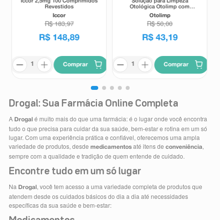
Iccor 2,5mg 100 Comprimidos
Solução para Limpeza
Revestidos
Otológica Otolimp com
Gotejador 2ml
Iccor
Otolimp
R$
183
,
97
R$
50
,
00
R$
148
,
89
R$
43
,
19
Comprar
Comprar
Drogal: Sua Farmácia Online Completa
A
é muito mais do que uma farmácia: é o lugar onde você encontra
Drogal
tudo o que precisa para cuidar da sua saúde, bem-estar e rotina em um só
lugar. Com uma experiência prática e confiável, oferecemos uma ampla
variedade de produtos, desde
até itens de
,
medicamentos
conveniência
sempre com a qualidade e tradição de quem entende de cuidado.
Encontre tudo em um só lugar
Na
, você tem acesso a uma variedade completa de produtos que
Drogal
atendem desde os cuidados básicos do dia a dia até necessidades
específicas da sua saúde e bem-estar: