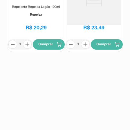
Repelente Repelex Loção 100ml
Repelente de Insetos Super
Repelex Spray 100ml
Repelex
Repelex
R$
20
,
29
R$
23
,
49
Comprar
Comprar