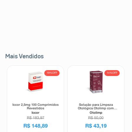
Mais Vendidos
19%
OFF
14%
OFF
Iccor 2,5mg 100 Comprimidos
Solução para Limpeza
Revestidos
Otológica Otolimp com
Gotejador 2ml
Iccor
Otolimp
R$
183
,
97
R$
50
,
00
R$
148
,
89
R$
43
,
19