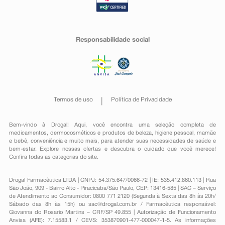
Responsabilidade social
Termos de uso
Política de Privacidade
Bem-vindo à Drogal! Aqui, você encontra uma seleção completa de
medicamentos
,
dermocosméticos e produtos de beleza
,
higiene pessoal
,
mamãe
e bebê
,
conveniência
e muito mais, para atender suas necessidades de saúde e
bem-estar. Explore nossas ofertas e descubra o cuidado que você merece!
Confira todas as categorias do site.
Drogal Farmacêutica LTDA | CNPJ: 54.375.647/0066-72 | IE: 535.412.860.113 | Rua
São João, 909 - Bairro Alto - Piracicaba/São Paulo, CEP: 13416-585 | SAC – Serviço
de Atendimento ao Consumidor: 0800 771 2120 (Segunda à Sexta das 8h às 20h/
Sábado das 8h às 15h) ou
sac@drogal.com.br
/ Farmacêutica responsável:
Giovanna do Rosario Martins – CRF/SP 49.855 | Autorização de Funcionamento
Anvisa (AFE): 7.15583.1 / CEVS: 353870901-477-000047-1-5. As informações