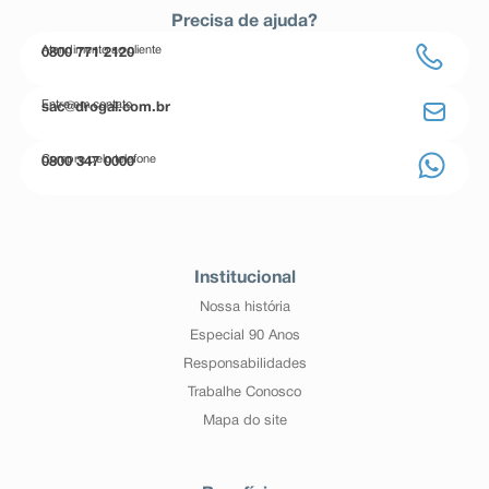
Precisa de ajuda?
Atendimento ao cliente
0800 771 2120
Entre em contato
sac@drogal.com.br
Compre pelo telefone
0800 347 0000
Institucional
Nossa história
Especial 90 Anos
Responsabilidades
Trabalhe Conosco
Mapa do site