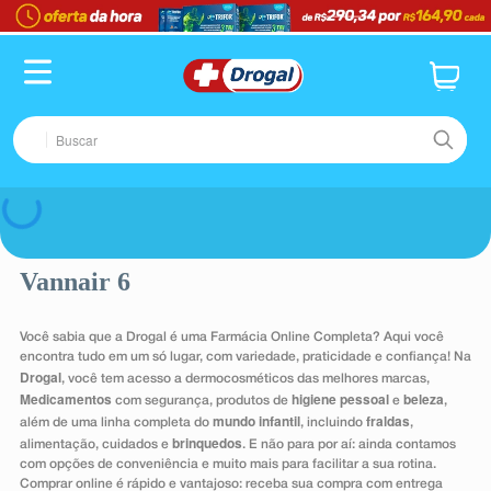
TERMOS MAIS BUSCADOS
1
º
fralda
2
º
pampers confort sec max
Buscar
3
º
dipirona
4
º
lenço umedecido
TERMOS MAIS BUSCADOS
Voltar
5
º
tadalafila
1
º
fralda
6
º
desodorante
Vannair 6
2
º
pampers confort sec max
7
º
minoxidil
3
º
dipirona
Você sabia que a Drogal é uma Farmácia Online Completa? Aqui você
8
º
teste gravidez
4
º
lenço umedecido
encontra tudo em um só lugar, com variedade, praticidade e confiança! Na
Drogal
, você tem acesso a dermocosméticos das melhores marcas,
9
º
esmalte
5
º
tadalafila
Medicamentos
higiene pessoal
beleza
com segurança, produtos de
e
,
mundo infantil
fraldas
além de uma linha completa do
, incluindo
,
10
º
absorvente
6
º
desodorante
brinquedos
alimentação, cuidados e
. E não para por aí: ainda contamos
com opções de conveniência e muito mais para facilitar a sua rotina.
7
º
minoxidil
Comprar online é rápido e vantajoso: receba sua compra com entrega