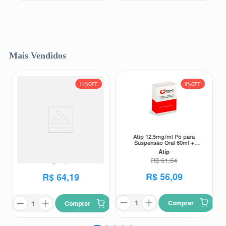
Mais Vendidos
11%
OFF
9%
OFF
Atip 12,5mg/ml Pó para
Suplemento Alimentar Matrion
Suspensão Oral 60ml +
D Planejamento e Gestação 1°
Seringa Dosadora
Atip
Trimestre 30 Comprimidos
Matrion
Revestidos
R$
61
,
64
R$
72
,
00
R$
56
,
09
R$
64
,
19
Comprar
Comprar