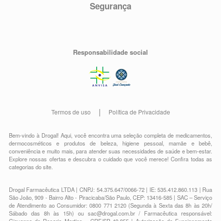
Segurança
Responsabilidade social
Termos de uso
Política de Privacidade
Bem-vindo à Drogal! Aqui, você encontra uma seleção completa de
medicamentos
,
dermocosméticos e produtos de beleza
,
higiene pessoal
,
mamãe e bebê
,
conveniência
e muito mais, para atender suas necessidades de saúde e bem-estar.
Explore nossas ofertas e descubra o cuidado que você merece!
Confira todas as
categorias do site.
Drogal Farmacêutica LTDA | CNPJ: 54.375.647/0066-72 | IE: 535.412.860.113 | Rua
São João, 909 - Bairro Alto - Piracicaba/São Paulo, CEP: 13416-585 | SAC – Serviço
de Atendimento ao Consumidor: 0800 771 2120 (Segunda à Sexta das 8h às 20h/
Sábado das 8h às 15h) ou
sac@drogal.com.br
/ Farmacêutica responsável: