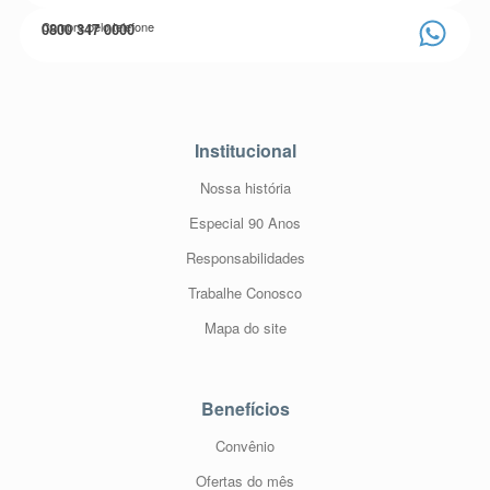
Compre pelo telefone
0800 347 0000
Institucional
Nossa história
Especial 90 Anos
Responsabilidades
Trabalhe Conosco
Mapa do site
Benefícios
Convênio
Ofertas do mês