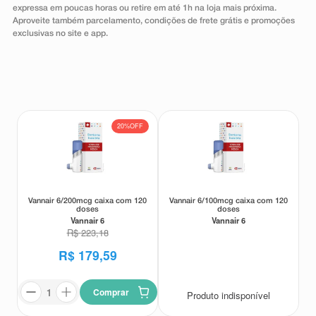
expressa em poucas horas ou retire em até 1h na loja mais próxima.
8
º
teste gravidez
Aproveite também parcelamento, condições de frete grátis e promoções
exclusivas no site e app.
9
º
esmalte
10
º
absorvente
20%
OFF
Vannair 6/200mcg caixa com 120
Vannair 6/100mcg caixa com 120
doses
doses
Vannair 6
Vannair 6
R$
223
,
18
R$
179
,
59
Comprar
Produto indisponível