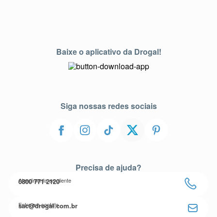
Baixe o aplicativo da Drogal!
Siga nossas redes sociais
Precisa de ajuda?
Atendimento ao cliente
0800 771 2120
Entre em contato
sac@drogal.com.br