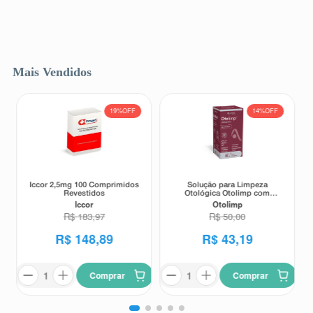
Mais Vendidos
19%
OFF
14%
OFF
Iccor 2,5mg 100 Comprimidos
Solução para Limpeza
Revestidos
Otológica Otolimp com
Gotejador 2ml
Iccor
Otolimp
R$
183
,
97
R$
50
,
00
R$
148
,
89
R$
43
,
19
Comprar
Comprar