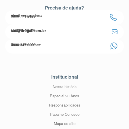
Precisa de ajuda?
Atendimento ao cliente
0800 771 2120
Entre em contato
sac@drogal.com.br
Compre pelo telefone
0800 347 0000
Institucional
Nossa história
Especial 90 Anos
Responsabilidades
Trabalhe Conosco
Mapa do site