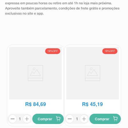
expressa em poucas horas ou retire em até 1h na loja mais próxima.
8
º
absorvente
Aproveite também parcelamento, condições de frete grátis e promoções
exclusivas no site e app.
9
º
teste gravidez
10
º
esmalte
19%
OFF
19%
OFF
Vascor MR 35mg 60
Vascor MR 35mg 30
Comprimidos Revestidos de
Comprimidos Revestidos de
Liberação Prolongada
Liberação Prolongada
Vascor Mr
Vascor Mr
R$
104
,
66
R$
55
,
87
R$
84
,
69
R$
45
,
19
Comprar
Comprar