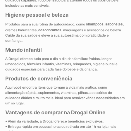
cuidados capilares. Tudo pensado para atender todos os tipos de pele,
inclusive as mais sensíveis.
Higiene pessoal e beleza
shampoos
sabonetes
Produtos para a sua rotina de autocuidado, como
,
,
desodorantes
cremes hidratantes,
, maquiagens e acessórios de beleza.
Cuide da sua saúde e eleve a sua autoestima com praticidade e
confiança.
Mundo infantil
A Drogal oferece tudo para o dia a dia das famílias: fraldas, lenços
umedecidos, fórmulas infantis, vitaminas, brinquedos, higiene bucal e
cuidados especiais para cada fase do bebê e da criança.
Produtos de conveniência
Aqui você encontra itens que tornam a vida mais prática, como
alimentação rápida, suplementos, vitaminas, pilhas, acessórios de
cuidados diários e muito mais. Ideal para resolver várias necessidades em
um só lugar.
Vantagens de comprar na Drogal Online
• Além da variedade, a Drogal oferece benefícios exclusivos:
• Entrega rápida em poucas horas ou retirada em até 1h na loja mais