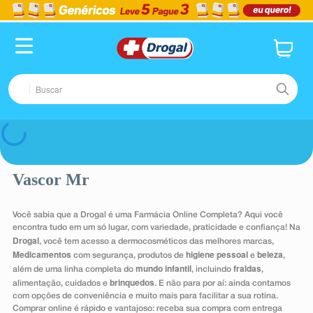
TERMOS MAIS BUSCADOS
1
º
fralda
2
º
pampers confort sec max
Buscar
3
º
dipirona
4
º
lenço umedecido
TERMOS MAIS BUSCADOS
Voltar
5
º
tadalafila
1
º
fralda
6
º
minoxidil
Vascor Mr
2
º
pampers confort sec max
7
º
desodorante
3
º
dipirona
Você sabia que a Drogal é uma Farmácia Online Completa? Aqui você
8
º
absorvente
4
º
lenço umedecido
encontra tudo em um só lugar, com variedade, praticidade e confiança! Na
Drogal
, você tem acesso a dermocosméticos das melhores marcas,
9
º
teste gravidez
5
º
tadalafila
Medicamentos
higiene pessoal
beleza
com segurança, produtos de
e
,
mundo infantil
fraldas
além de uma linha completa do
, incluindo
,
10
º
esmalte
6
º
minoxidil
brinquedos
alimentação, cuidados e
. E não para por aí: ainda contamos
com opções de conveniência e muito mais para facilitar a sua rotina.
7
º
desodorante
Comprar online é rápido e vantajoso: receba sua compra com entrega