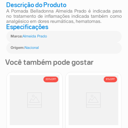
Descrição do Produto
A Pomada Belladonna Almeida Prado é indicada para
no tratamento de inflamações indicada também como
analgésico em dores reumáticas, hematomas.
Especificações
Marca
:
Almeida Prado
Origem
:
Nacional
Você também pode gostar
23%
OFF
9%
OFF
Motix Pomada 50g
Gel Bucal Ad Muc Kids 10g
Motix
Ad-Muc
R$
103
,
07
R$
96
,
90