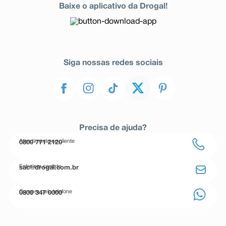
Baixe o aplicativo da Drogal!
Siga nossas redes sociais
Precisa de ajuda?
Atendimento ao cliente
0800 771 2120
Entre em contato
sac@drogal.com.br
Compre pelo telefone
0800 347 0000