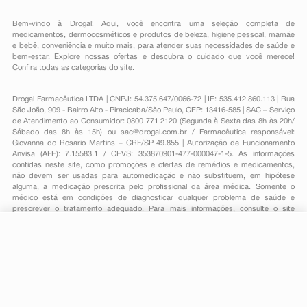
Bem-vindo à Drogal! Aqui, você encontra uma seleção completa de
medicamentos
,
dermocosméticos e produtos de beleza
,
higiene pessoal
,
mamãe
e bebê
,
conveniência
e muito mais, para atender suas necessidades de saúde e
bem-estar. Explore nossas ofertas e descubra o cuidado que você merece!
Confira todas as categorias do site.
Drogal Farmacêutica LTDA | CNPJ: 54.375.647/0066-72 | IE: 535.412.860.113 | Rua
São João, 909 - Bairro Alto - Piracicaba/São Paulo, CEP: 13416-585 | SAC – Serviço
de Atendimento ao Consumidor: 0800 771 2120 (Segunda à Sexta das 8h às 20h/
Sábado das 8h às 15h) ou
sac@drogal.com.br
/ Farmacêutica responsável:
Giovanna do Rosario Martins – CRF/SP 49.855 | Autorização de Funcionamento
Anvisa (AFE): 7.15583.1 / CEVS: 353870901-477-000047-1-5. As informações
contidas neste site, como promoções e ofertas de remédios e medicamentos,
não devem ser usadas para automedicação e não substituem, em hipótese
alguma, a medicação prescrita pelo profissional da área médica. Somente o
médico está em condições de diagnosticar qualquer problema de saúde e
prescrever o tratamento adequado. Para mais informações, consulte o site
Anvisa. As fotos contidas em nosso site são meramente ilustrativas. Promoções e
preços são válidos apenas para compras on-line, caso haja disponibilidade e
R$ 49,16
estão sujeitos a alterações no decorrer do dia. Todos os direitos reservados.
-
+
R$ 39,79
Comprar
Em
1
x
R$ 39,79
Powered by