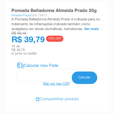
8
º
teste gravidez
Pomada Belladonna Almeida Prado 25g
9
º
esmalte
Almeida Prado
Cód: 13473
A Pomada Belladonna Almeida Prado é indicada para no
10
º
absorvente
tratamento de inflamações indicada também como
analgésico em dores reumáticas, hematomas.
Ver mais
R$ 49,16
R$ 39,79
19
% OFF
1
X de
R$ 39,79
s/ juros no cartão
Não sei meu CEP
Compartilhar produto