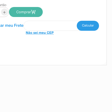
artão
+
Comprar
Não sei meu CEP