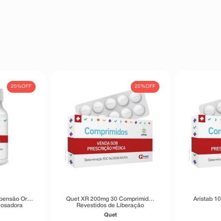
 na pele que se manifesta em forma
ea vermelha e plana na pele, com
e esfoliação da pele. Como essa
o de tamanho incerto, a taxa de
ada (frequência desconhecida).
êutico o aparecimento de reações
ambém à empresa através do seu
20%
OFF
20%
OFF
pensão Oral
Quet XR 200mg 30 Comprimidos
Aristab 1
Dosadora
Revestidos de Liberação
Prolongada
Quet