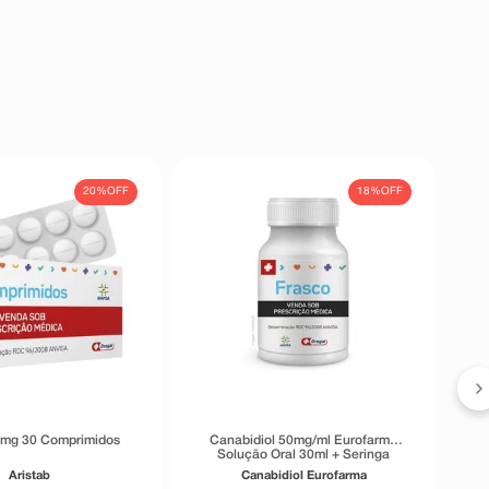
20%
OFF
18%
OFF
G
0mg 30 Comprimidos
Canabidiol 50mg/ml Eurofarma
Solução Oral 30ml + Seringa
Dosadora
Aristab
Canabidiol Eurofarma