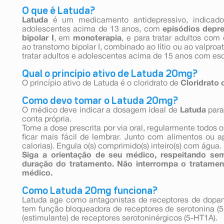
O que é Latuda?
Latuda
é um medicamento antidepressivo, indicado 
adolescentes acima de 13 anos, com
episódios depr
bipolar I
, em
monoterapia
, e para tratar adultos com
ao transtorno bipolar I, combinado ao lítio ou ao valpr
tratar adultos e adolescentes acima de 15 anos com esq
Qual o princípio ativo de Latuda 20mg?
O princípio ativo de Latuda é o cloridrato de
Cloridrato 
Como devo tomar o Latuda 20mg?
O médico deve indicar a dosagem ideal de
Latuda
para
conta própria.
Tome a dose prescrita por via oral, regularmente todos 
ficar mais fácil de lembrar. Junto com alimentos ou 
calorias). Engula o(s) comprimido(s) inteiro(s) com água.
Siga a orientação de seu médico, respeitando se
duração do tratamento. Não interrompa o tratame
médico.
Como Latuda 20mg funciona?
Latuda age como antagonistas de receptores de dopa
tem função bloqueadora de receptores de serotonina (5
(estimulante) de receptores serotoninérgicos (5-HT1A).