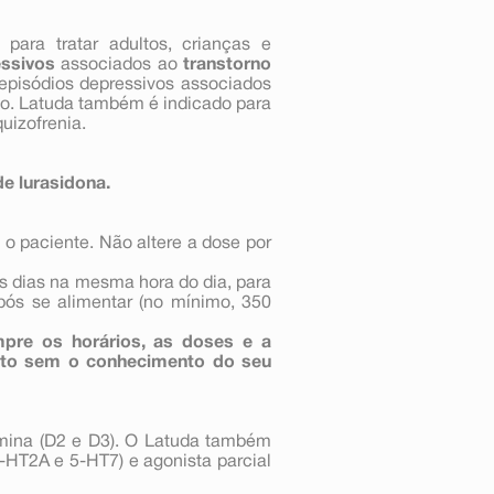
para tratar adultos, crianças e
essivos
associados ao
transtorno
 episódios depressivos associados
oato. Latuda também é indicado para
uizofrenia.
de lurasidona.
 o paciente. Não altere a dose por
os dias na mesma hora do dia, para
após se alimentar (no mínimo, 350
mpre os horários, as doses e a
nto sem o conhecimento do seu
mina (D2 e D3). O Latuda também
-HT2A e 5-HT7) e agonista parcial