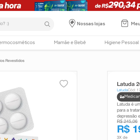
:)
Meu
Nossas lojas
ermocosméticos
Mamãe e Bebê
Higiene Pessoal
os Revestidos
Latuda 
Latuda
Cód: 1
Medicam
Latuda é um
para a trata
depressão e
R$ 245,06
R$ 1
3
X de