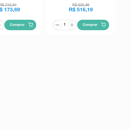
R$
215
,
84
R$
625
,
86
$
173
,
69
R$
516
,
19
Comprar
Comprar