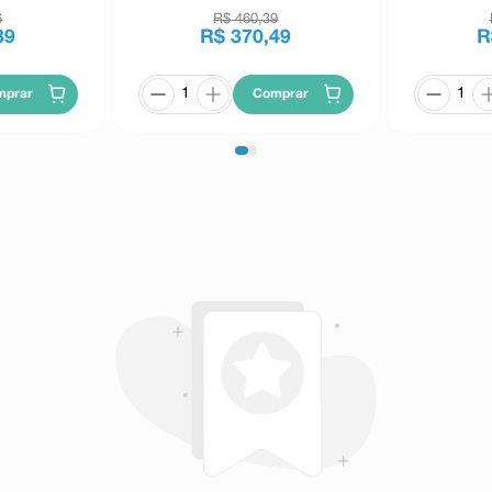
6
R$
460
,
39
39
R$
370
,
49
R
mprar
Comprar