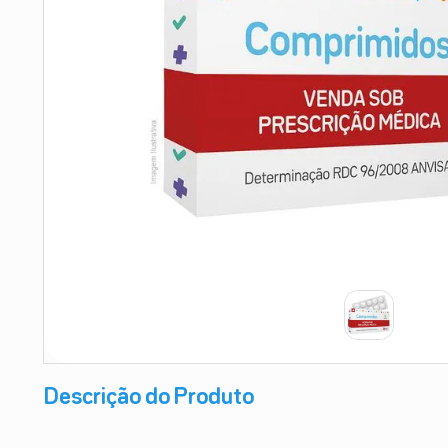
9
º
absorvente
10
º
shampoo
Descrição do Produto