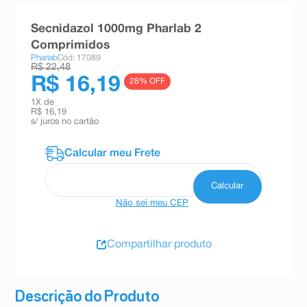
8
º
teste gravidez
Secnidazol 1000mg Pharlab 2
9
º
esmalte
Comprimidos
Pharlab
Cód: 17089
10
º
absorvente
R$ 22,48
R$ 16,19
28
% OFF
1
X de
R$ 16,19
s/ juros no cartão
Não sei meu CEP
Compartilhar produto
Descrição do Produto