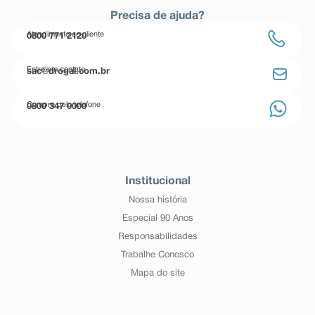
Precisa de ajuda?
Atendimento ao cliente
0800 771 2120
Entre em contato
sac@drogal.com.br
Compre pelo telefone
0800 347 0000
Institucional
Nossa história
Especial 90 Anos
Responsabilidades
Trabalhe Conosco
Mapa do site