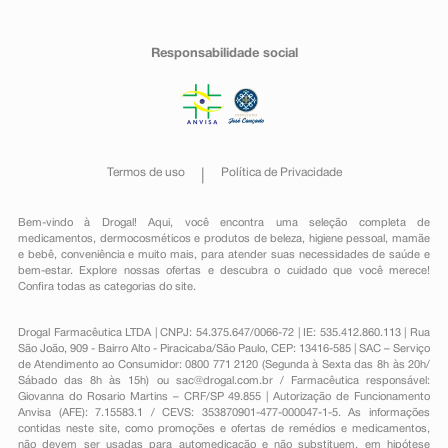
Responsabilidade social
Termos de uso
Política de Privacidade
Bem-vindo à Drogal! Aqui, você encontra uma seleção completa de
medicamentos
,
dermocosméticos e produtos de beleza
,
higiene pessoal
,
mamãe
e bebê
,
conveniência
e muito mais, para atender suas necessidades de saúde e
bem-estar. Explore nossas ofertas e descubra o cuidado que você merece!
Confira todas as categorias do site.
Drogal Farmacêutica LTDA | CNPJ: 54.375.647/0066-72 | IE: 535.412.860.113 | Rua
São João, 909 - Bairro Alto - Piracicaba/São Paulo, CEP: 13416-585 | SAC – Serviço
de Atendimento ao Consumidor: 0800 771 2120 (Segunda à Sexta das 8h às 20h/
Sábado das 8h às 15h) ou
sac@drogal.com.br
/ Farmacêutica responsável:
Giovanna do Rosario Martins – CRF/SP 49.855 | Autorização de Funcionamento
Anvisa (AFE): 7.15583.1 / CEVS: 353870901-477-000047-1-5. As informações
contidas neste site, como promoções e ofertas de remédios e medicamentos,
não devem ser usadas para automedicação e não substituem, em hipótese