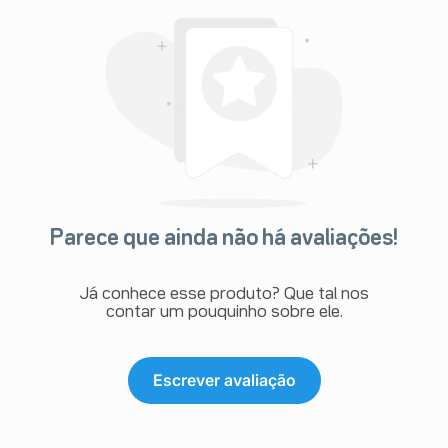
Rash (lesão da pele com vermelhidão e saliência)
Informe ao seu médico, cirurgião-dentista ou
farmacêutico o aparecimento de reações indesejáveis
pelo uso do medicamento. Informe também a empresa
através do seu serviço de atendimento.
Parece que ainda não há avaliações!
Já conhece esse produto? Que tal nos
contar um pouquinho sobre ele.
Escrever avaliação