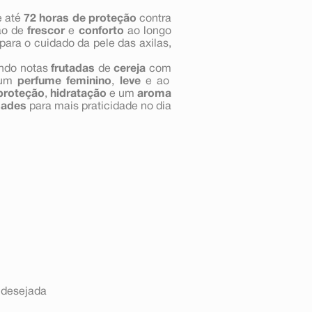
e até
72 horas de proteção
contra
ão de
frescor
e
conforto
ao longo
para o cuidado da pele das axilas,
ndo notas
frutadas
de
cereja
com
 um
perfume feminino
,
leve
e ao
proteção
,
hidratação
e um
aroma
dades
para mais praticidade no dia
 desejada