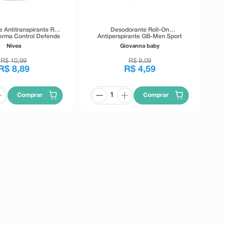
 Antitranspirante Roll
Desodorante Roll-On
erma Control Defende
Antiperspirante GB-Men Sport
50ml
Acqua 50ml
Nivea
Giovanna baby
R$
10
,
99
R$
9
,
09
R$
8
,
89
R$
4
,
59
Comprar
Comprar