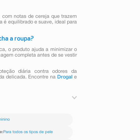
o, com notas de cereja que trazem
 é equilibrado e suave, ideal para
cha a roupa?
a, o produto ajuda a minimizar o
agem completa antes de se vestir
teção diária contra odores da
ada delicada. Encontre na
Drogal
e
ere secar bem antes de se vestir.
inino
e
:
Para todos os tipos de pele