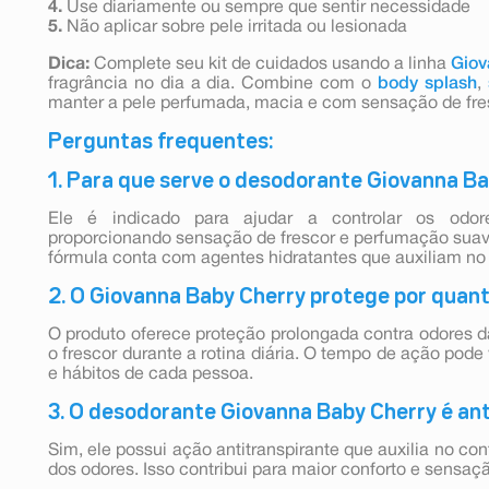
4.
Use diariamente ou sempre que sentir necessidade
5.
Não aplicar sobre pele irritada ou lesionada
Dica:
Complete seu kit de cuidados usando a linha
Giov
fragrância no dia a dia. Combine com o
body splash
,
manter a pele perfumada, macia e com sensação de fre
Perguntas frequentes:
1. Para que serve o desodorante Giovanna B
Ele é indicado para ajudar a controlar os odore
proporcionando sensação de frescor e perfumação suave
fórmula conta com agentes hidratantes que auxiliam no
2. O Giovanna Baby Cherry protege por quan
O produto oferece proteção prolongada contra odores d
o frescor durante a rotina diária. O tempo de ação pod
e hábitos de cada pessoa.
3. O desodorante Giovanna Baby Cherry é an
Sim, ele possui ação antitranspirante que auxilia no co
dos odores. Isso contribui para maior conforto e sensaç