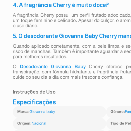
4. A fragrância Cherry é muito doce?
A fragrância Cherry possui um perfil frutado adocicad
um toque feminino e delicado. Apesar do dulçor, o aroma
o uso diário.
5. O desodorante Giovanna Baby Cherry man
Quando aplicado corretamente, com a pele limpa e sec
risco de manchas. Também é importante aguardar a sec
para melhores resultados.
O
Desodorante
Giovanna Baby
Cherry oferece pro
transpiração, com fórmula hidratante e fragrância frut
cuide do seu dia a dia com mais frescor e confiança.
Instruções de Uso
Especificações
Aplique somente sobre a superfície seca das axilas. Esp
Marca
:
Giovanna baby
Gênero
:
Fem
Origem
:
Nacional
Tipo de Pel