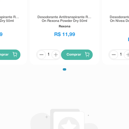
pirante Roll
Desodorante Antitranspirante Roll
Desodorante
Dry 50ml
On Rexona Powder Dry 50ml
On Nivea D
Rexona
9
R$
11
,
99
mprar
Comprar