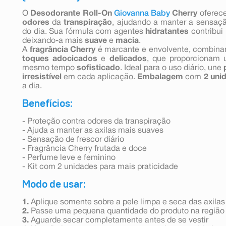
O
Desodorante Roll-On
Giovanna Baby
Cherry
oferec
odores
da
transpiração
, ajudando a manter a sensaç
do dia. Sua fórmula com agentes
hidratantes
contribui 
deixando-a mais
suave
e
macia
.
A
fragrância Cherry
é marcante e envolvente, combina
toques adocicados
e
delicados
, que proporcionam
mesmo tempo
sofisticado
. Ideal para o uso diário, une
irresistível
em cada aplicação.
Embalagem
com
2 uni
a dia.
Benefícios:
- Proteção contra odores da transpiração
- Ajuda a manter as axilas mais suaves
- Sensação de frescor diário
- Fragrância Cherry frutada e doce
- Perfume leve e feminino
- Kit com 2 unidades para mais praticidade
Modo de usar:
1.
Aplique somente sobre a pele limpa e seca das axilas
2.
Passe uma pequena quantidade do produto na região
3.
Aguarde secar completamente antes de se vestir