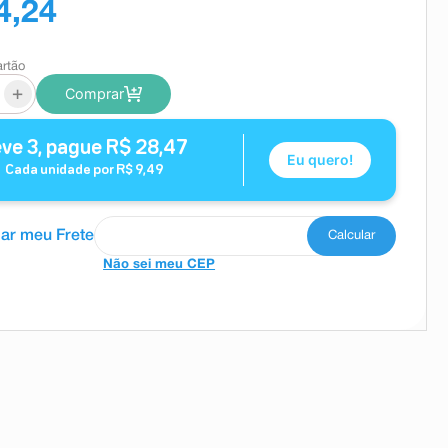
4,24
artão
+
Comprar
eve
3
, pague
R$
28
,
47
Eu quero!
Cada unidade por
R$
9
,
49
Não sei meu CEP