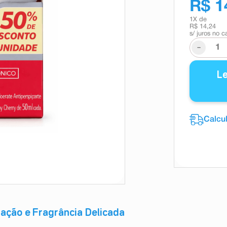
R$ 1
1
X de
R$ 14,24
s/ juros no c
-
L
tação e Fragrância Delicada