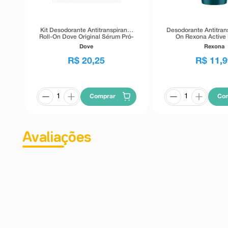
Kit Desodorante Antitranspirante
Desodorante Antitrans
Roll-On Dove Original Sérum Pró-
On Rexona Active 
Ceramidas 2 Unidades 50ml
Dove
Rexona
R$
20
,
25
R$
11
,
9
Comprar
Co
Avaliações