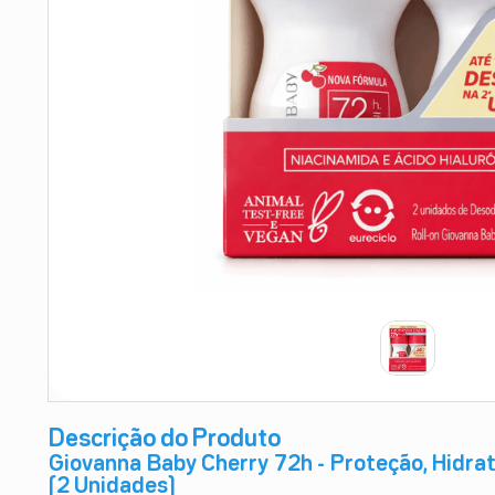
9
º
absorvente
10
º
shampoo
Descrição do Produto
Giovanna Baby Cherry 72h - Proteção, Hidra
(2 Unidades)