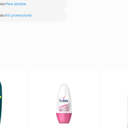
ida
:
Para adultos
ção
:
Kit promocional