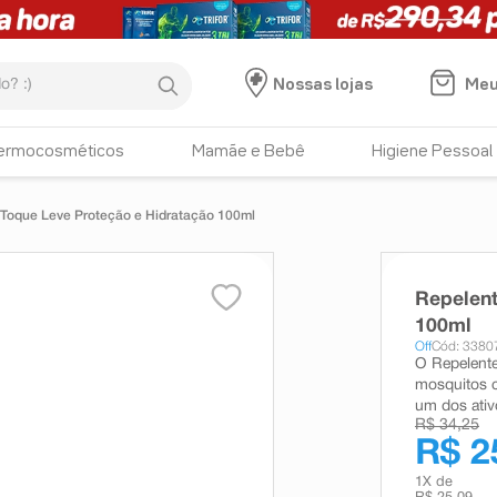
:)
Meu
Nossas lojas
ermocosméticos
Mamãe e Bebê
Higiene Pessoal
 Toque Leve Proteção e Hidratação 100ml
Repelent
100ml
Off
Cód: 3380
O Repelente
mosquitos c
um dos ativ
R$ 34,25
R$ 2
1
X de