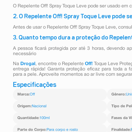
O Repelente Off! Spray Toque Leve pode ser usado em cr
2. O Repelente Off! Spray Toque Leve pode s
Antes de usar o Repelente Off! Spray Toque Leve, consu
3. Quanto tempo dura a proteção do Repelen
A pessoa ficará protegida por até 3 horas, devendo a
necessário
Na
Drogal
, encontre o Repelente
Off!
Toque Leve Proteg
entrega rápida! Garanta proteção eficaz para toda a f
para a pele. Aproveite momentos ao ar livre com segura
Especificações
Marca
:
Off
Gênero
:
Uni
Origem
:
Nacional
Tipo de Pel
Quantidade
:
100ml
Fases da V
Parte do Corpo
:
Para corpo e rosto
Finalidade
: