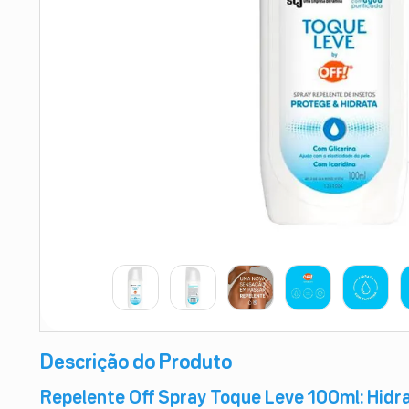
9
º
teste gravidez
10
º
esmalte
Descrição do Produto
Repelente Off Spray Toque Leve 100ml: Hidr