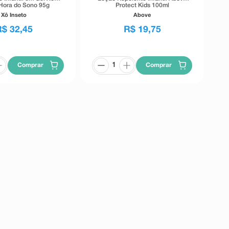
 Hora do Sono 95g
Protect Kids 100ml
Xô Inseto
Above
R$
32
,
45
R$
19
,
75
Comprar
Comprar