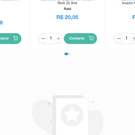
Refil 32,9ml
Inseto!
Raid
R$
20
,
05
9
mprar
Comprar