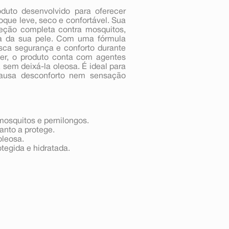
uto desenvolvido para oferecer
que leve, seco e confortável. Sua
eção completa contra mosquitos,
ida da sua pele. Com uma fórmula
sca segurança e conforto durante
eger, o produto conta com agentes
 sem deixá-la oleosa. É ideal para
 causa desconforto nem sensação
mosquitos e pernilongos.
anto a protege.
oleosa.
tegida e hidratada.