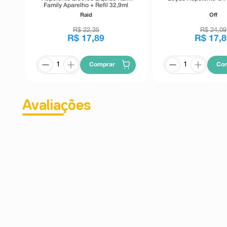
Family Aparelho + Refil 32,9ml
Raid
Off
R$
22
,
35
R$
24
,
09
R$
17
,
89
R$
17
,
8
Comprar
Co
Avaliações