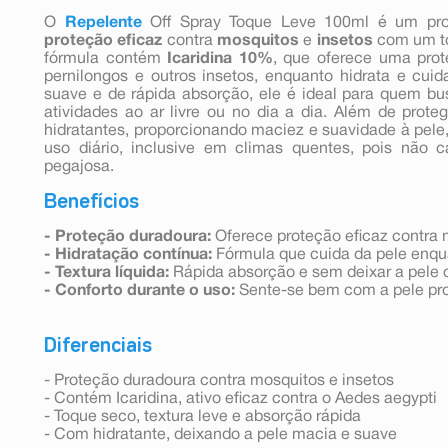
O
Repelente
Off Spray Toque Leve 100ml é um prod
proteção eficaz
contra
mosquitos
e
insetos
com um to
fórmula contém
Icaridina 10%
, que oferece uma prot
pernilongos e outros insetos, enquanto hidrata e cu
suave e de rápida absorção, ele é ideal para quem bu
atividades ao ar livre ou no dia a dia. Além de prot
hidratantes, proporcionando maciez e suavidade à pele,
uso diário, inclusive em climas quentes, pois não
pegajosa.
Benefícios
- Proteção duradoura:
Oferece proteção eficaz contra 
- Hidratação contínua:
Fórmula que cuida da pele enqu
- Textura líquida:
Rápida absorção e sem deixar a pele 
- Conforto durante o uso:
Sente-se bem com a pele pro
Diferenciais
- Proteção duradoura contra mosquitos e insetos
- Contém Icaridina, ativo eficaz contra o Aedes aegypti
- Toque seco, textura leve e absorção rápida
- Com hidratante, deixando a pele macia e suave