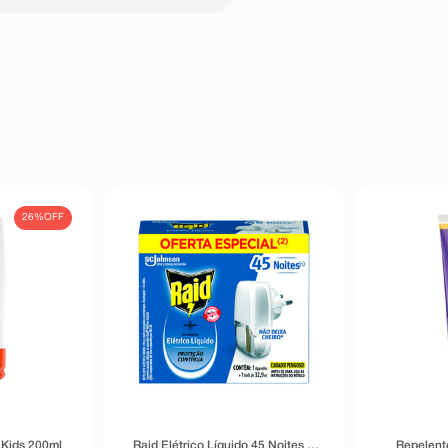
26%
OFF
 Kids 200ml
Raid Elétrico Líquido 45 Noites +
Repelente