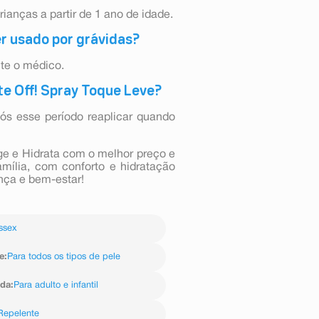
ianças a partir de 1 ano de idade.
er usado por grávidas?
lte o médico.
te Off! Spray Toque Leve?
pós esse período reaplicar quando
e e Hidrata com o melhor preço e
amília, com conforto e hidratação
nça e bem-estar!
ssex
e
:
Para todos os tipos de pele
ida
:
Para adulto e infantil
Repelente