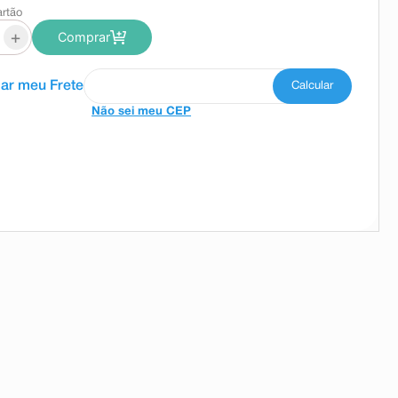
artão
+
Comprar
Não sei meu CEP