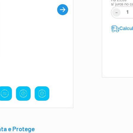
R$ 25,09
s/ juros no c
-
ata e Protege