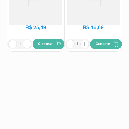
Repelente Off Baby Gel 117g
Repelente Off Family Spray
170ml
Off
Off
R$
31
,
85
R$
20
,
89
R$
25
,
49
R$
16
,
69
Comprar
Comprar