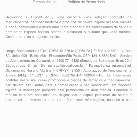
Termos de uso
Política de Privacidade
Bem-vindo à Drogal! Aqui, você encontra uma seleção completa de
medicamentos
,
dermocosméticos e produtos de beleza
,
higiene pessoal
,
mamãe
e bebê
,
conveniência
e muito mais, para atender suas necessidades de saúde e
bem-estar. Explore nossas ofertas e descubra o cuidado que você merece!
Confira todas as categorias do site.
Drogal Farmacêutica LTDA | CNPJ: 54.375.647/0066-72 | IE: 535.412.860.113 | Rua
São João, 909 - Bairro Alto - Piracicaba/São Paulo, CEP: 13416-585 | SAC – Serviço
de Atendimento ao Consumidor: 0800 771 2120 (Segunda à Sexta das 8h às 20h/
Sábado das 8h às 15h) ou
sac@drogal.com.br
/ Farmacêutica responsável:
Giovanna do Rosario Martins – CRF/SP 49.855 | Autorização de Funcionamento
Anvisa (AFE): 7.15583.1 / CEVS: 353870901-477-000047-1-5. As informações
contidas neste site, como promoções e ofertas de remédios e medicamentos,
não devem ser usadas para automedicação e não substituem, em hipótese
alguma, a medicação prescrita pelo profissional da área médica. Somente o
médico está em condições de diagnosticar qualquer problema de saúde e
prescrever o tratamento adequado. Para mais informações, consulte o site
Anvisa. As fotos contidas em nosso site são meramente ilustrativas. Promoções e
preços são válidos apenas para compras on-line, caso haja disponibilidade e
estão sujeitos a alterações no decorrer do dia. Todos os direitos reservados.
Powered by