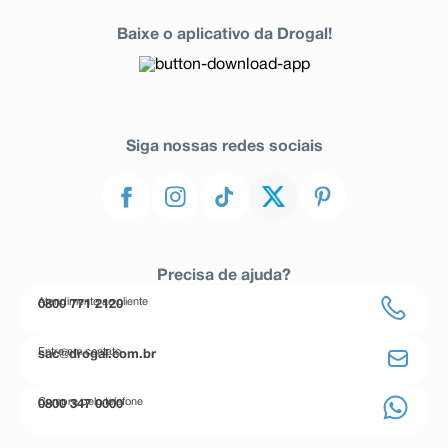
Baixe o aplicativo da Drogal!
Siga nossas redes sociais
Precisa de ajuda?
Atendimento ao cliente
0800 771 2120
Entre em contato
sac@drogal.com.br
Compre pelo telefone
0800 347 0000