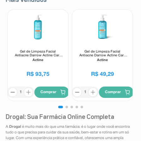
Mais Vendidos
Gel de Limpeza Facial
Gel de Limpeza Facial
Antiacne Darrow Actine Care
Antiacne Darrow Actine Care
Alta Tolerância 400g
Alta Tolerância 140g
Actine
Actine
R$
93
,
75
R$
49
,
29
Comprar
Comprar
Drogal: Sua Farmácia Online Completa
A
Drogal
é muito mais do que uma farmácia: é o lugar onde você encontra
tudo o que precisa para cuidar da sua saúde, bem-estar e rotina em um só
lugar. Com uma experiência prática e confiável, oferecemos uma ampla