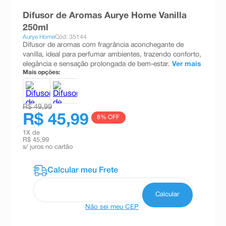
8
º
teste gravidez
Difusor de Aromas Aurye Home Vanilla
250ml
9
º
esmalte
Aurye Home
Cód: 35144
Difusor de aromas com fragrância aconchegante de
10
º
absorvente
vanilla, ideal para perfumar ambientes, trazendo conforto,
elegância e sensação prolongada de bem-estar.
Ver mais
Mais opções:
R$ 49,99
R$ 45,99
8
% OFF
1
X de
R$ 45,99
s/ juros no cartão
Não sei meu CEP