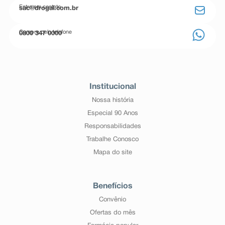
Entre em contato
sac@drogal.com.br
Compre pelo telefone
0800 347 0000
Institucional
Nossa história
Especial 90 Anos
Responsabilidades
Trabalhe Conosco
Mapa do site
Benefícios
Convênio
Ofertas do mês