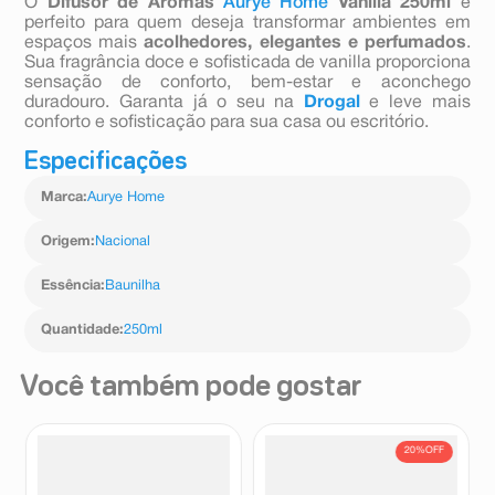
O
Difusor de Aromas
Aurye Home
Vanilla 250ml
é
perfeito para quem deseja transformar ambientes em
espaços mais
acolhedores, elegantes e perfumados
.
Sua fragrância doce e sofisticada de vanilla proporciona
sensação de conforto, bem-estar e aconchego
duradouro. Garanta já o seu na
Drogal
e leve mais
conforto e sofisticação para sua casa ou escritório.
Especificações
Marca
:
Aurye Home
Origem
:
Nacional
Essência
:
Baunilha
Quantidade
:
250ml
Você também pode gostar
20%
OFF