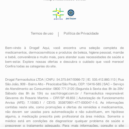
Termos de uso
Política de Privacidade
Bem-vindo à Drogal! Aqui, você encontra uma seleção completa de
medicamentos
,
dermocosméticos e produtos de beleza
,
higiene pessoal
,
mamãe
e bebê
,
conveniência
e muito mais, para atender suas necessidades de saúde e
bem-estar. Explore nossas ofertas e descubra o cuidado que você merece!
Confira todas as categorias do site.
Drogal Farmacêutica LTDA | CNPJ: 54.375.647/0066-72 | IE: 535.412.860.113 | Rua
São João, 909 - Bairro Alto - Piracicaba/São Paulo, CEP: 13416-585 | SAC – Serviço
de Atendimento ao Consumidor: 0800 771 2120 (Segunda à Sexta das 8h às 20h/
Sábado das 8h às 15h) ou
sac@drogal.com.br
/ Farmacêutica responsável:
Giovanna do Rosario Martins – CRF/SP 49.855 | Autorização de Funcionamento
Anvisa (AFE): 7.15583.1 / CEVS: 353870901-477-000047-1-5. As informações
contidas neste site, como promoções e ofertas de remédios e medicamentos,
não devem ser usadas para automedicação e não substituem, em hipótese
alguma, a medicação prescrita pelo profissional da área médica. Somente o
médico está em condições de diagnosticar qualquer problema de saúde e
prescrever o tratamento adequado. Para mais informações, consulte o site