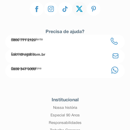
Precisa de ajuda?
Atendimento ao cliente
0800 771 2120
Entre em contato
sac@drogal.com.br
Compre pelo telefone
0800 347 0000
Institucional
Nossa história
Especial 90 Anos
Responsabilidades