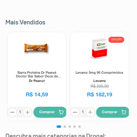
Mais Vendidos
19%
OFF
Barra Proteína Dr Peanut
Levamz 5mg 90 Comprimidos
Doctor Bar Sabor Doce de
Leite 62g
Dr Peanut
Levamz
R$
225
,
00
R$
14
,
59
R$
182
,
19
Comprar
Comprar
Descubra mais categorias na Drogal: