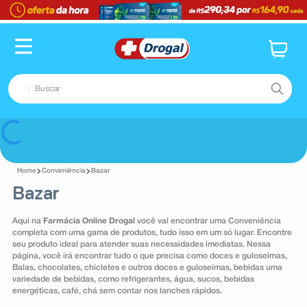
TERMOS MAIS BUSCADOS
1
º
fralda
2
º
pampers confort sec max
Buscar
3
º
dipirona
4
º
lenço umedecido
TERMOS MAIS BUSCADOS
Voltar
5
º
tadalafila
1
º
fralda
6
º
minoxidil
Conveniência
Bazar
2
º
pampers confort sec max
Bazar
7
º
desodorante
3
º
dipirona
8
º
teste gravidez
Aqui na
Farmácia Online Drogal
você vai encontrar uma Conveniência
4
º
lenço umedecido
completa com uma gama de produtos, tudo isso em um só lugar. Encontre
9
º
esmalte
seu produto ideal para atender suas necessidades imediatas. Nessa
5
º
tadalafila
página, você irá encontrar tudo o que precisa como doces e guloseimas,
10
º
absorvente
Balas, chocolates, chicletes e outros doces e guloseimas, bebidas uma
6
º
minoxidil
variedade de bebidas, como refrigerantes, água, sucos, bebidas
energéticas, café, chá sem contar nos lanches rápidos.
7
º
desodorante