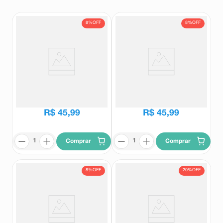
8%
OFF
8%
OFF
Difusor de Aromas Aurye Home
Difusor de Aromas Aurye Home
Bambu 250ml
Alecrim 250ml
Aurye Home
Aurye Home
R$
49
,
99
R$
49
,
99
R$
45
,
99
R$
45
,
99
Comprar
Comprar
8%
OFF
20%
OFF