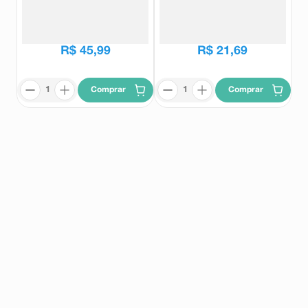
Difusor de Aromas Aurye Home
Desinfetante para Superfícies
Vanilla 250ml
Lysoform Portátil Original 55ml
Aurye Home
Lysoform
R$
49
,
99
R$
27
,
09
R$
45
,
99
R$
21
,
69
Comprar
Comprar