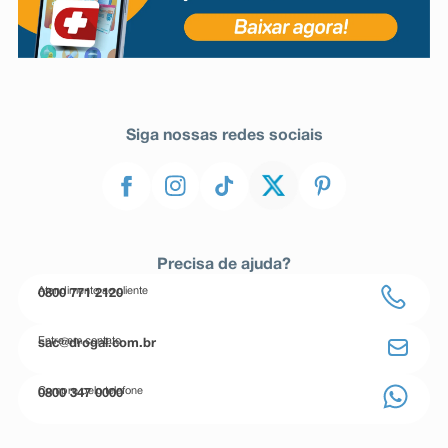
Siga nossas redes sociais
Precisa de ajuda?
Atendimento ao cliente
0800 771 2120
Entre em contato
sac@drogal.com.br
Compre pelo telefone
0800 347 0000