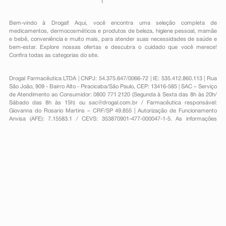
Bem-vindo à Drogal! Aqui, você encontra uma seleção completa de
medicamentos
,
dermocosméticos e produtos de beleza
,
higiene pessoal
,
mamãe
e bebê
,
conveniência
e muito mais, para atender suas necessidades de saúde e
bem-estar. Explore nossas ofertas e descubra o cuidado que você merece!
Confira todas as categorias do site.
Drogal Farmacêutica LTDA | CNPJ: 54.375.647/0066-72 | IE: 535.412.860.113 | Rua
São João, 909 - Bairro Alto - Piracicaba/São Paulo, CEP: 13416-585 | SAC – Serviço
de Atendimento ao Consumidor: 0800 771 2120 (Segunda à Sexta das 8h às 20h/
Sábado das 8h às 15h) ou
sac@drogal.com.br
/ Farmacêutica responsável:
Giovanna do Rosario Martins – CRF/SP 49.855 | Autorização de Funcionamento
Anvisa (AFE): 7.15583.1 / CEVS: 353870901-477-000047-1-5. As informações
contidas neste site, como promoções e ofertas de remédios e medicamentos,
não devem ser usadas para automedicação e não substituem, em hipótese
alguma, a medicação prescrita pelo profissional da área médica. Somente o
médico está em condições de diagnosticar qualquer problema de saúde e
prescrever o tratamento adequado. Para mais informações, consulte o site
Anvisa. As fotos contidas em nosso site são meramente ilustrativas. Promoções e
preços são válidos apenas para compras on-line, caso haja disponibilidade e
estão sujeitos a alterações no decorrer do dia. Todos os direitos reservados.
Powered by