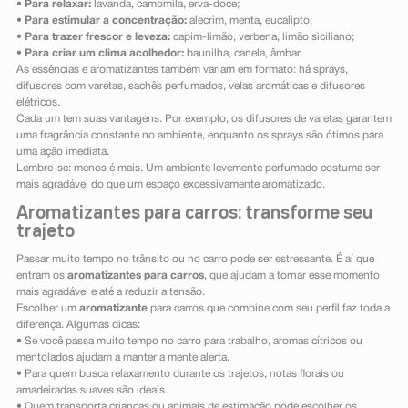
•
Para relaxar:
lavanda, camomila, erva-doce;
•
Para estimular a concentração:
alecrim, menta, eucalipto;
•
Para trazer frescor e leveza:
capim-limão, verbena, limão siciliano;
•
Para criar um clima acolhedor:
baunilha, canela, âmbar.
As essências e aromatizantes também variam em formato: há sprays,
difusores com varetas, sachês perfumados, velas aromáticas e difusores
elétricos.
Cada um tem suas vantagens. Por exemplo, os difusores de varetas garantem
uma fragrância constante no ambiente, enquanto os sprays são ótimos para
uma ação imediata.
Lembre-se: menos é mais. Um ambiente levemente perfumado costuma ser
mais agradável do que um espaço excessivamente aromatizado.
Aromatizantes para carros: transforme seu
trajeto
Passar muito tempo no trânsito ou no carro pode ser estressante. É aí que
entram os
aromatizantes para carros
, que ajudam a tornar esse momento
mais agradável e até a reduzir a tensão.
Escolher um
aromatizante
para carros que combine com seu perfil faz toda a
diferença. Algumas dicas:
• Se você passa muito tempo no carro para trabalho, aromas cítricos ou
mentolados ajudam a manter a mente alerta.
• Para quem busca relaxamento durante os trajetos, notas florais ou
amadeiradas suaves são ideais.
• Quem transporta crianças ou animais de estimação pode escolher os