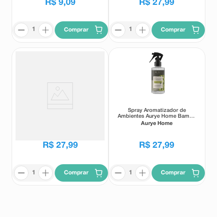
R$
9
,
09
R$
27
,
99
Comprar
Comprar
Spray Aromatizador de
Spray Aromatizador de
Ambientes Aurye Home Vanilla
Ambientes Aurye Home Bambu
200ml
200ml
Aurye Home
Aurye Home
R$
27
,
99
R$
27
,
99
Comprar
Comprar