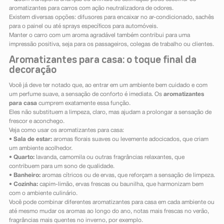
aromatizantes para carros com ação neutralizadora de odores.
Existem diversas opções: difusores para encaixar no ar-condicionado, sachês
para o painel ou até sprays específicos para automóveis.
Manter o carro com um aroma agradável também contribui para uma
impressão positiva, seja para os passageiros, colegas de trabalho ou clientes.
Aromatizantes para casa: o toque final da
decoração
Você já deve ter notado que, ao entrar em um ambiente bem cuidado e com
um perfume suave, a sensação de conforto é imediata. Os
aromatizantes
para casa
cumprem exatamente essa função.
Eles não substituem a limpeza, claro, mas ajudam a prolongar a sensação de
frescor e aconchego.
Veja como usar os aromatizantes para casa:
•
Sala de estar:
aromas florais suaves ou levemente adocicados, que criam
um ambiente acolhedor.
•
Quarto:
lavanda, camomila ou outras fragrâncias relaxantes, que
contribuem para um sono de qualidade.
•
Banheiro:
aromas cítricos ou de ervas, que reforçam a sensação de limpeza.
•
Cozinha:
capim-limão, ervas frescas ou baunilha, que harmonizam bem
com o ambiente culinário.
Você pode combinar diferentes aromatizantes para casa em cada ambiente ou
até mesmo mudar os aromas ao longo do ano, notas mais frescas no verão,
fragrâncias mais quentes no inverno, por exemplo.