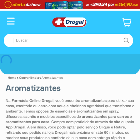
TERMOS MAIS BUSCADOS
1
º
fralda
2
º
dipirona
Buscar
3
º
lenço umedecido
4
º
tadalafila
TERMOS MAIS BUSCADOS
Voltar
5
º
minoxidil
1
º
fralda
6
º
desodorante
Conveniência
Aromatizantes
2
º
dipirona
Aromatizantes
7
º
teste gravidez
3
º
lenço umedecido
8
º
esmalte
Na
Farmácia Online Drogal
, você encontra
aromatizantes
para deixar sua
4
º
tadalafila
casa, escritório ou carro com aquele cheirinho agradável que transforma o
9
º
absorvente
ambiente. Temos opções de
essências e aromatizantes
em spray,
5
º
minoxidil
difusores, sachês e modelos específicos de
aromatizantes para carros
e
10
º
shampoo
aromatizantes para casa
. Compre com praticidade através do
site
ou pelo
6
º
desodorante
App Drogal
. Além disso, você pode optar pelo serviço
Clique e Retire
,
retirando seu pedido na loja
Drogal
mais próxima em até 60 minutos, ou
7
º
teste gravidez
receber seus produtos no conforto da sua casa com entrega rápida e