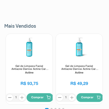
Mais Vendidos
Gel de Limpeza Facial
Gel de Limpeza Facial
Antiacne Darrow Actine Care
Antiacne Darrow Actine Care
Alta Tolerância 400g
Alta Tolerância 140g
Actine
Actine
R$
93
,
75
R$
49
,
29
Comprar
Comprar