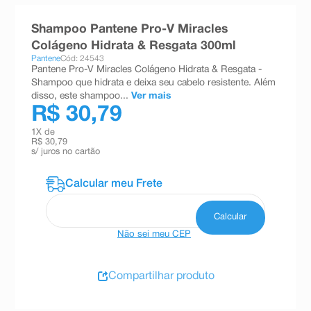
8
º
teste gravidez
Shampoo Pantene Pro-V Miracles
9
º
esmalte
Colágeno Hidrata & Resgata 300ml
Pantene
Cód: 24543
10
º
absorvente
Pantene Pro-V Miracles Colágeno Hidrata & Resgata -
Shampoo que hidrata e deixa seu cabelo resistente. Além
disso, este shampoo...
Ver mais
R$ 30,79
1
X de
R$ 30,79
s/ juros no cartão
Não sei meu CEP
Compartilhar produto