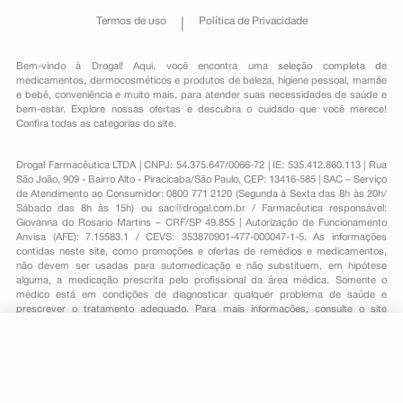
Termos de uso
Política de Privacidade
Bem-vindo à Drogal! Aqui, você encontra uma seleção completa de
medicamentos
,
dermocosméticos e produtos de beleza
,
higiene pessoal
,
mamãe
e bebê
,
conveniência
e muito mais, para atender suas necessidades de saúde e
bem-estar. Explore nossas ofertas e descubra o cuidado que você merece!
Confira todas as categorias do site.
Drogal Farmacêutica LTDA | CNPJ: 54.375.647/0066-72 | IE: 535.412.860.113 | Rua
São João, 909 - Bairro Alto - Piracicaba/São Paulo, CEP: 13416-585 | SAC – Serviço
de Atendimento ao Consumidor: 0800 771 2120 (Segunda à Sexta das 8h às 20h/
Sábado das 8h às 15h) ou
sac@drogal.com.br
/ Farmacêutica responsável:
Giovanna do Rosario Martins – CRF/SP 49.855 | Autorização de Funcionamento
Anvisa (AFE): 7.15583.1 / CEVS: 353870901-477-000047-1-5. As informações
contidas neste site, como promoções e ofertas de remédios e medicamentos,
não devem ser usadas para automedicação e não substituem, em hipótese
alguma, a medicação prescrita pelo profissional da área médica. Somente o
médico está em condições de diagnosticar qualquer problema de saúde e
prescrever o tratamento adequado. Para mais informações, consulte o site
Anvisa. As fotos contidas em nosso site são meramente ilustrativas. Promoções e
preços são válidos apenas para compras on-line, caso haja disponibilidade e
estão sujeitos a alterações no decorrer do dia. Todos os direitos reservados.
R$ 30,79
-
+
Comprar
Em
1
x
R$ 30,79
Powered by