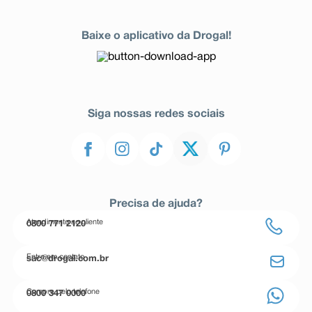
Baixe o aplicativo da Drogal!
Siga nossas redes sociais
Precisa de ajuda?
Atendimento ao cliente
0800 771 2120
Entre em contato
sac@drogal.com.br
Compre pelo telefone
0800 347 0000