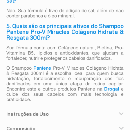
sal?
Não. Sua fórmula é livre de adição de sal, além de não
conter parabenos e óleo mineral.
5. Quais são os principais ativos do Shampoo
Pantene Pro-V Miracles Colágeno Hidrata &
Resgata 300ml?
Sua fórmula conta com Colágeno natural, Biotina, Pro-
Vitamina B5, lipídios e antioxidantes, que ajudam a
fortalecer, nutrir e proteger os cabelos danificados.
O Shampoo
Pantene
Pro-V Miracles Colágeno Hidrata
& Resgata 300ml é a escolha ideal para quem busca
hidratação, fortalecimento e recuperação dos fios
danificados em uma única etapa da rotina capilar.
Encontre este e outros produtos Pantene na
Drogal
e
cuide dos seus cabelos com mais tecnologia e
praticidade.
Instruções de Uso
Aplicar sobre o cabelo úmido, massagear suavemente o
Composição
couro cabeludo com a ponta dos dedos com um