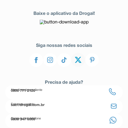
Baixe o aplicativo da Drogal!
Siga nossas redes sociais
Precisa de ajuda?
Atendimento ao cliente
0800 771 2120
Entre em contato
sac@drogal.com.br
Compre pelo telefone
0800 347 0000