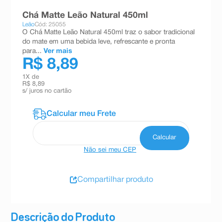
8
º
teste gravidez
Chá Matte Leão Natural 450ml
Leão
Cód: 25055
9
º
absorvente
O Chá Matte Leão Natural 450ml traz o sabor tradicional
do mate em uma bebida leve, refrescante e pronta
10
º
shampoo
para...
Ver mais
R$ 8,89
1
X de
R$ 8,89
s/ juros no cartão
Não sei meu CEP
Compartilhar produto
Descrição do Produto