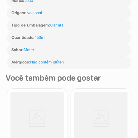
Marca
:
Leão
Origem
:
Nacional
Tipo de Embalagem
:
Garrafa
Quantidade
:
450ml
Sabor
:
Matte
Alérgicos
:
Não contém glúten
Você também pode gostar
Chá Matte Ice Tea Leão
Chá Matte Ice Tea Leão Limão
Pêssego 450ml
450ml
Leão
Leão