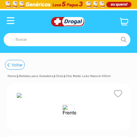
Buscar
TERMOS MAIS BUSCADOS
Voltar
1
º
fralda
Bebidas para Geladeira
Chás
Chá Matte Leão Natural 450ml
2
º
dipirona
3
º
lenço umedecido
4
º
tadalafila
5
º
minoxidil
6
º
desodorante
7
º
esmalte