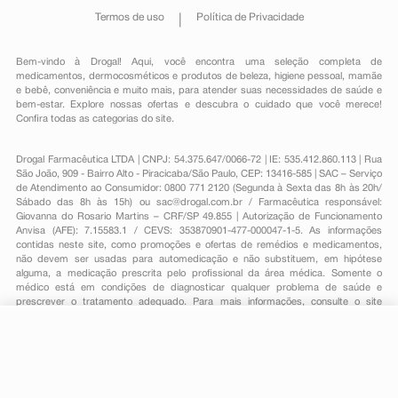
Termos de uso
Política de Privacidade
Bem-vindo à Drogal! Aqui, você encontra uma seleção completa de
medicamentos
,
dermocosméticos e produtos de beleza
,
higiene pessoal
,
mamãe
e bebê
,
conveniência
e muito mais, para atender suas necessidades de saúde e
bem-estar. Explore nossas ofertas e descubra o cuidado que você merece!
Confira todas as categorias do site.
Drogal Farmacêutica LTDA | CNPJ: 54.375.647/0066-72 | IE: 535.412.860.113 | Rua
São João, 909 - Bairro Alto - Piracicaba/São Paulo, CEP: 13416-585 | SAC – Serviço
de Atendimento ao Consumidor: 0800 771 2120 (Segunda à Sexta das 8h às 20h/
Sábado das 8h às 15h) ou
sac@drogal.com.br
/ Farmacêutica responsável:
Giovanna do Rosario Martins – CRF/SP 49.855 | Autorização de Funcionamento
Anvisa (AFE): 7.15583.1 / CEVS: 353870901-477-000047-1-5. As informações
contidas neste site, como promoções e ofertas de remédios e medicamentos,
não devem ser usadas para automedicação e não substituem, em hipótese
alguma, a medicação prescrita pelo profissional da área médica. Somente o
médico está em condições de diagnosticar qualquer problema de saúde e
prescrever o tratamento adequado. Para mais informações, consulte o site
Anvisa. As fotos contidas em nosso site são meramente ilustrativas. Promoções e
preços são válidos apenas para compras on-line, caso haja disponibilidade e
estão sujeitos a alterações no decorrer do dia. Todos os direitos reservados.
R$ 8,89
-
+
Comprar
Em
1
x
R$ 8,89
Powered by