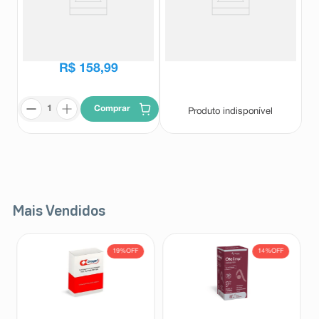
Anafranil 25mg 60 Drágeas
Anafranil 25mg 30 Drágeas
Anafranil
Anafranil
R$
197
,
69
R$
158
,
99
Comprar
Produto indisponível
Mais Vendidos
19%
OFF
14%
OFF