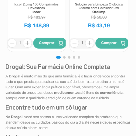
Iccor 2,5mg 100 Comprimidos
Solução para Limpeza Otológica
Revestidos
Otolimp com Gotejador 2ml
Iccor
Otolimp
R$
183
,
97
R$
50
,
00
R$
148
,
89
R$
43
,
19
Comprar
Comprar
Drogal: Sua Farmácia Online Completa
A
Drogal
é muito mais do que uma farmácia: é o lugar onde você encontra
tudo o que precisa para cuidar da sua saúde, bem-estar e rotina em um só
lugar. Com uma experiência prática e confiável, oferecemos uma ampla
variedade de produtos, desde
medicamentos
até itens de
conveniência
,
sempre com a qualidade e tradição de quem entende de cuidado.
Encontre tudo em um só lugar
Na
Drogal
, você tem acesso a uma variedade completa de produtos que
atendem desde os cuidados básicos do dia a dia até necessidades específicas
da sua saúde e bem-estar: