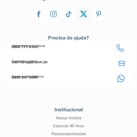
Precisa de ajuda?
Atendimento ao cliente
0800 771 2120
Entre em contato
sac@drogal.com.br
Compre pelo telefone
0800 347 0000
Institucional
Nossa história
Especial 90 Anos
Responsabilidades