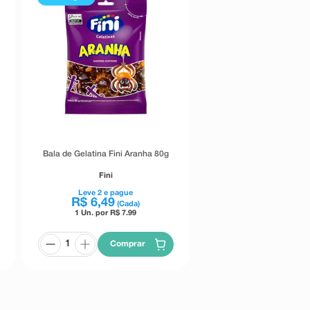
Bala de Gelatina Fini Aranha 80g
Fini
Leve
2
e pague
R$
6
,
49
(Cada)
1 Un. por R$
7.99
Comprar