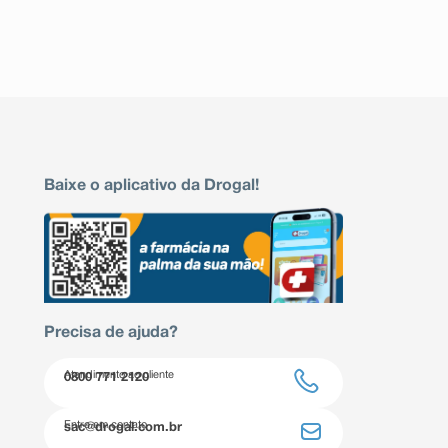
Baixe o aplicativo da Drogal!
Precisa de ajuda?
Atendimento ao cliente
0800 771 2120
Entre em contato
sac@drogal.com.br