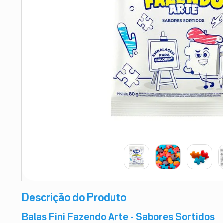
9
º
absorvente
10
º
shampoo
Descrição do Produto
Balas Fini Fazendo Arte - Sabores Sortidos