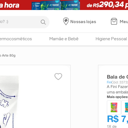
:)
Meu
Nossas lojas
ermocosméticos
Mamãe e Bebê
Higiene Pessoal
o Arte 80g
Bala de 
Fini
Cód: 3373
A Fini Faze
uma embalag
Mais opções:
R$ 7
1
X de