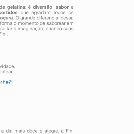
de gelatina
: é
diversão
,
sabor
e
ortidos
que agradam todos os
oçura
. O grande diferencial dessa
nsforma o momento de saborear em
soltar a imaginação, criando suas
ini.
ividade.
entear.
Arte?
 a dia mais doce e alegre, a Fini