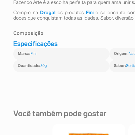
Fazendo Arte é a escolha perfeita para quem ama unir s
Compre na
Drogal
os produtos
Fini
e se encante co
doces que conquistam todas as idades. Sabor, diversão 
Composição
Especificações
Xarope De Glicose, Açúcar, ÁGua, Gelatina, Triglicerí
ÁCido Lático (L-) E ÁCido Cítrico, Aromatizantes,
Marca
:
Fini
Origem
:
Nac
Glaceantes Cera De Carnaúba E Cera De Abelha E Co
Brilhante Fcf E Amarelo Crepúsculo Fcf. Não Contém Gl
Quantidade
:
80g
Sabor
:
Sorti
Você também pode gostar