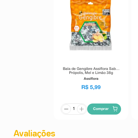
Bala de Gengibre Assiflora Sabor
Própolis, Mel e Limão 38g
Assiflora
R$
5
,
99
Comprar
Avaliações