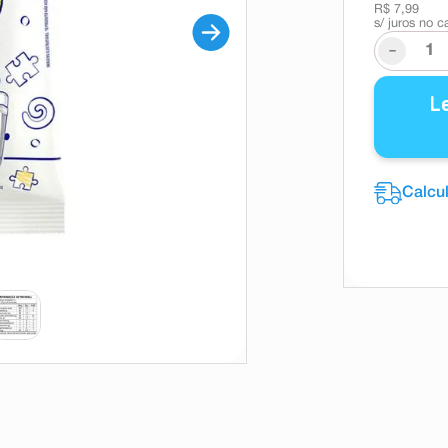
R$ 7,99
s/ juros no c
-
L