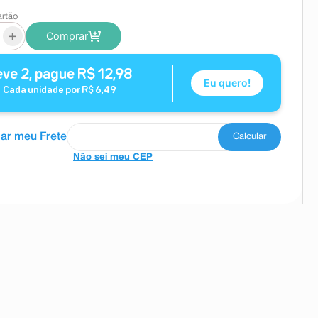
artão
+
Comprar
eve
2
, pague
R$
12
,
98
Eu quero!
Cada unidade por
R$
6
,
49
Não sei meu CEP