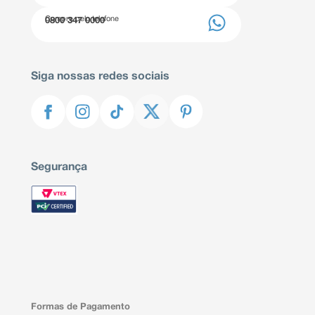
Compre pelo telefone
0800 347 0000
Siga nossas redes sociais
Segurança
Formas de Pagamento