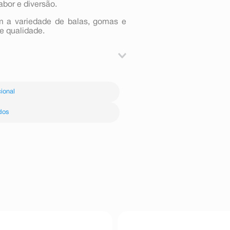
abor e diversão.
m a variedade de balas, gomas e
e qualidade.
deos De Cadeia Média, Acidulantes
 Antioxidante Lactato De Sódio,
ional
rantes Vermelho Allura Ac, Azul
úten.
dos