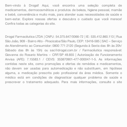
Bem-vindo à Drogal! Aqui, você encontra uma seleção completa de
medicamentos
,
dermocosméticos e produtos de beleza
,
higiene pessoal
,
mamãe
e bebê
,
conveniência
e muito mais, para atender suas necessidades de saúde e
bem-estar. Explore nossas ofertas e descubra o cuidado que você merece!
Confira todas as categorias do site.
Drogal Farmacêutica LTDA | CNPJ: 54.375.647/0066-72 | IE: 535.412.860.113 | Rua
São João, 909 - Bairro Alto - Piracicaba/São Paulo, CEP: 13416-585 | SAC – Serviço
de Atendimento ao Consumidor: 0800 771 2120 (Segunda à Sexta das 8h às 20h/
Sábado das 8h às 15h) ou
sac@drogal.com.br
/ Farmacêutica responsável:
Giovanna do Rosario Martins – CRF/SP 49.855 | Autorização de Funcionamento
Anvisa (AFE): 7.15583.1 / CEVS: 353870901-477-000047-1-5. As informações
contidas neste site, como promoções e ofertas de remédios e medicamentos,
não devem ser usadas para automedicação e não substituem, em hipótese
alguma, a medicação prescrita pelo profissional da área médica. Somente o
médico está em condições de diagnosticar qualquer problema de saúde e
prescrever o tratamento adequado. Para mais informações, consulte o site
Anvisa. As fotos contidas em nosso site são meramente ilustrativas. Promoções e
preços são válidos apenas para compras on-line, caso haja disponibilidade e
estão sujeitos a alterações no decorrer do dia. Todos os direitos reservados.
Powered by