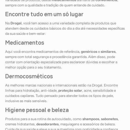
variedade de produtos, desde
medicamentos
até itens de
conveniência
,
sempre com a qualidade e tradição de quem entende de cuidado.
Encontre tudo em um só lugar
Na
Drogal
, você tem acesso a uma variedade completa de produtos que
atendem desde os cuidados básicos do dia a dia até necessidades específicas
da sua saúde e bem-estar:
Medicamentos
Aqui você encontra medicamentos de referência,
genéricos
e
similares
,
sempre com total segurança e procedência garantida. Além disso, pode
contar com orientação especializada para esclarecer dúvidas e escolher a
melhor opção para o seu tratamento.
Dermocosméticos
As melhores marcas nacionais e internacionais estão na Drogal. Encontre
linhas para hidratação, anti-idade,
proteção solar
, acne, sensibilidade e
cuidados capilares. Tudo pensado para atender todos os tipos de pele,
inclusive as mais sensíveis.
Higiene pessoal e beleza
Produtos para a sua rotina de autocuidado, como
shampoos
,
sabonetes
,
cremes hidratantes,
desodorantes
, maquiagens e acessórios de beleza.
Cuide da sua saúde e eleve a sua autoestima com praticidade e confiança.