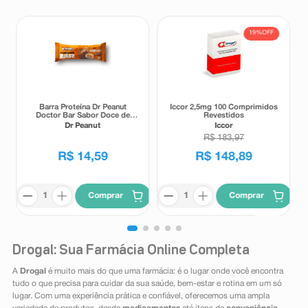
19%
OFF
Barra Proteína Dr Peanut
Iccor 2,5mg 100 Comprimidos
Doctor Bar Sabor Doce de
Revestidos
Leite 62g
Dr Peanut
Iccor
R$
183
,
97
R$
14
,
59
R$
148
,
89
Comprar
Comprar
Drogal: Sua Farmácia Online Completa
A
Drogal
é muito mais do que uma farmácia: é o lugar onde você encontra
tudo o que precisa para cuidar da sua saúde, bem-estar e rotina em um só
lugar. Com uma experiência prática e confiável, oferecemos uma ampla