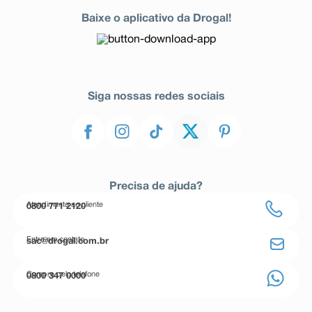
Baixe o aplicativo da Drogal!
Siga nossas redes sociais
Precisa de ajuda?
Atendimento ao cliente
0800 771 2120
Entre em contato
sac@drogal.com.br
Compre pelo telefone
0800 347 0000