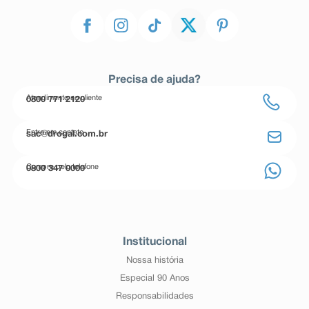
Precisa de ajuda?
Atendimento ao cliente
0800 771 2120
Entre em contato
sac@drogal.com.br
Compre pelo telefone
0800 347 0000
Institucional
Nossa história
Especial 90 Anos
Responsabilidades