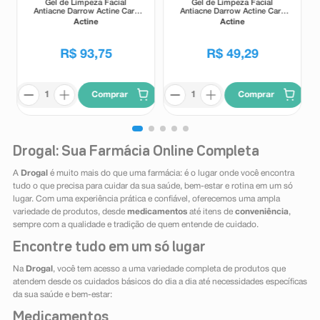
Gel de Limpeza Facial
Gel de Limpeza Facial
Antiacne Darrow Actine Care
Antiacne Darrow Actine Care
Alta Tolerância 400g
Alta Tolerância 140g
Actine
Actine
R$
93
,
75
R$
49
,
29
Comprar
Comprar
Drogal: Sua Farmácia Online Completa
A
Drogal
é muito mais do que uma farmácia: é o lugar onde você encontra
tudo o que precisa para cuidar da sua saúde, bem-estar e rotina em um só
lugar. Com uma experiência prática e confiável, oferecemos uma ampla
variedade de produtos, desde
medicamentos
até itens de
conveniência
,
sempre com a qualidade e tradição de quem entende de cuidado.
Encontre tudo em um só lugar
Na
Drogal
, você tem acesso a uma variedade completa de produtos que
atendem desde os cuidados básicos do dia a dia até necessidades específicas
da sua saúde e bem-estar:
Medicamentos