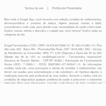
Termos de uso
Política de Privacidade
Bem-vindo à Drogal! Aqui, você encontra uma seleção completa de
medicamentos
,
dermocosméticos e produtos de beleza
,
higiene pessoal
,
mamãe e bebê
,
conveniência
e muito mais, para atender suas necessidades de saúde e bem-estar.
Explore nossas ofertas e descubra o cuidado que você merece!
Confira todas as
categorias do site.
Drogal Farmacêutica LTDA | CNPJ: 54.375.647/0066-72 | IE: 535.412.860.113 | Rua
São João, 909 - Bairro Alto - Piracicaba/São Paulo, CEP: 13416-585 | SAC – Serviço
de Atendimento ao Consumidor: 0800 771 2120 (Segunda à Sexta das 8h às 20h/
Sábado das 8h às 15h) ou
sac@drogal.com.br
/ Farmacêutica responsável:
Giovanna do Rosario Martins – CRF/SP 49.855 | Autorização de Funcionamento
Anvisa (AFE): 7.15583.1 / CEVS: 353870901-477-000047-1-5. As informações
contidas neste site, como promoções e ofertas de remédios e medicamentos, não
devem ser usadas para automedicação e não substituem, em hipótese alguma, a
medicação prescrita pelo profissional da área médica. Somente o médico está em
condições de diagnosticar qualquer problema de saúde e prescrever o tratamento
adequado. Para mais informações, consulte o site Anvisa. As fotos contidas em
nosso site são meramente ilustrativas. Promoções e preços são válidos apenas
para compras on-line, caso haja disponibilidade e estão sujeitos a alterações no
decorrer do dia. Todos os direitos reservados.
R$ 2,55
-
+
Comprar
Em
1
x
R$ 2,55
Powered by