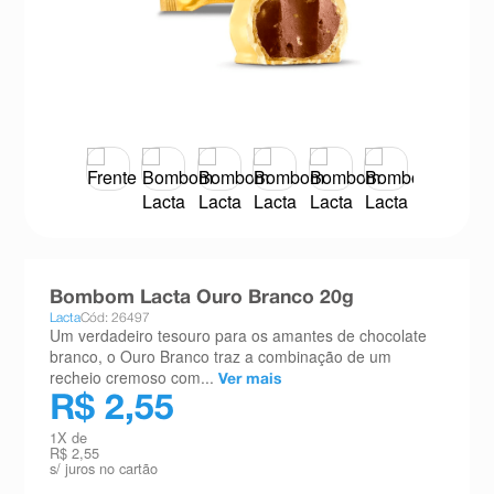
8
º
teste gravidez
9
º
absorvente
10
º
shampoo
Bombom Lacta Ouro Branco 20g
Lacta
Cód: 26497
Um verdadeiro tesouro para os amantes de chocolate
branco, o Ouro Branco traz a combinação de um
recheio cremoso com...
Ver mais
R$ 2,55
1
X de
R$ 2,55
s/ juros no cartão