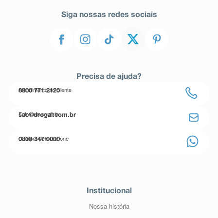
Siga nossas redes sociais
Precisa de ajuda?
Atendimento ao cliente
0800 771 2120
Entre em contato
sac@drogal.com.br
Compre pelo telefone
0800 347 0000
Institucional
Nossa história