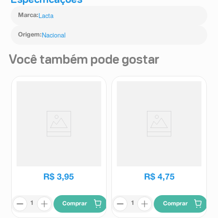
Especificações
Lacta
Marca
:
Nacional
Origem
:
Você também pode gostar
Chocolate Garoto Baton Choco
Bombom De Chocolate Flormel
Stick Cookies & Cream 24g
Mini+ Doce De Coco Zero
Açúcar 12g
Baton
Flormel
R$
3
,
95
R$
4
,
75
Comprar
Comprar