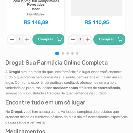
Iccor 2,5mg 100 Comprimidos
Protetor Solar Facial Sérum
Revestidos
Ultraleve Eucerin Oil Control
FPS75 Sem Cor 30ml
Iccor
Eucerin
R$
183
,
97
R$
148
,
89
R$
110
,
95
Comprar
Comprar
Drogal: Sua Farmácia Online Completa
A
Drogal
é muito mais do que uma farmácia: é o lugar onde você encontra
tudo o que precisa para cuidar da sua saúde, bem-estar e rotina em um só
lugar. Com uma experiência prática e confiável, oferecemos uma ampla
variedade de produtos, desde
medicamentos
até itens de
conveniência
,
sempre com a qualidade e tradição de quem entende de cuidado.
Encontre tudo em um só lugar
Na
Drogal
, você tem acesso a uma variedade completa de produtos que
atendem desde os cuidados básicos do dia a dia até necessidades específicas
da sua saúde e bem-estar:
Medicamentos