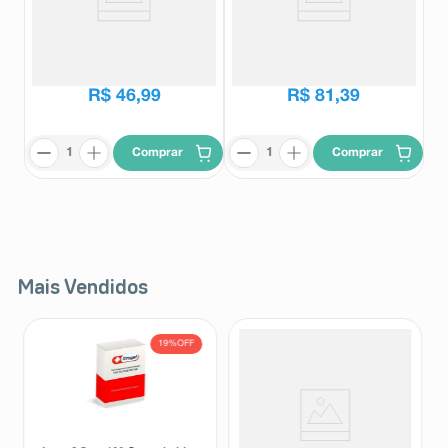
Calminex Ice Aerosol 60g
Calminex Ice Aerosol 170g
Calminex
Calminex
R$
54
,
60
R$
86
,
99
R$
46
,
99
R$
81
,
39
Comprar
Comprar
Mais Vendidos
19%
OFF