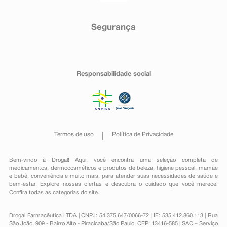
Segurança
Responsabilidade social
Termos de uso
Política de Privacidade
Bem-vindo à Drogal! Aqui, você encontra uma seleção completa de
medicamentos
,
dermocosméticos e produtos de beleza
,
higiene pessoal
,
mamãe
e bebê
,
conveniência
e muito mais, para atender suas necessidades de saúde e
bem-estar. Explore nossas ofertas e descubra o cuidado que você merece!
Confira todas as categorias do site.
Drogal Farmacêutica LTDA | CNPJ: 54.375.647/0066-72 | IE: 535.412.860.113 | Rua
São João, 909 - Bairro Alto - Piracicaba/São Paulo, CEP: 13416-585 | SAC – Serviço