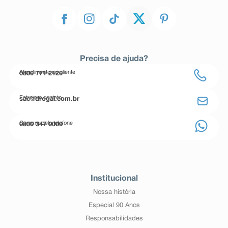
Precisa de ajuda?
Atendimento ao cliente
0800 771 2120
Entre em contato
sac@drogal.com.br
Compre pelo telefone
0800 347 0000
Institucional
Nossa história
Especial 90 Anos
Responsabilidades