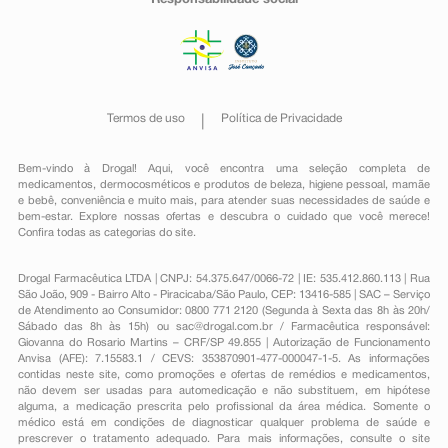
Responsabilidade social
Termos de uso
Política de Privacidade
Bem-vindo à Drogal! Aqui, você encontra uma seleção completa de
medicamentos
,
dermocosméticos e produtos de beleza
,
higiene pessoal
,
mamãe
e bebê
,
conveniência
e muito mais, para atender suas necessidades de saúde e
bem-estar. Explore nossas ofertas e descubra o cuidado que você merece!
Confira todas as categorias do site.
Drogal Farmacêutica LTDA | CNPJ: 54.375.647/0066-72 | IE: 535.412.860.113 | Rua
São João, 909 - Bairro Alto - Piracicaba/São Paulo, CEP: 13416-585 | SAC – Serviço
de Atendimento ao Consumidor: 0800 771 2120 (Segunda à Sexta das 8h às 20h/
Sábado das 8h às 15h) ou
sac@drogal.com.br
/ Farmacêutica responsável:
Giovanna do Rosario Martins – CRF/SP 49.855 | Autorização de Funcionamento
Anvisa (AFE): 7.15583.1 / CEVS: 353870901-477-000047-1-5. As informações
contidas neste site, como promoções e ofertas de remédios e medicamentos,
não devem ser usadas para automedicação e não substituem, em hipótese
alguma, a medicação prescrita pelo profissional da área médica. Somente o
médico está em condições de diagnosticar qualquer problema de saúde e
prescrever o tratamento adequado. Para mais informações, consulte o site