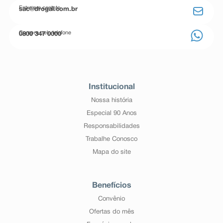
Entre em contato
sac@drogal.com.br
Compre pelo telefone
0800 347 0000
Institucional
Nossa história
Especial 90 Anos
Responsabilidades
Trabalhe Conosco
Mapa do site
Benefícios
Convênio
Ofertas do mês