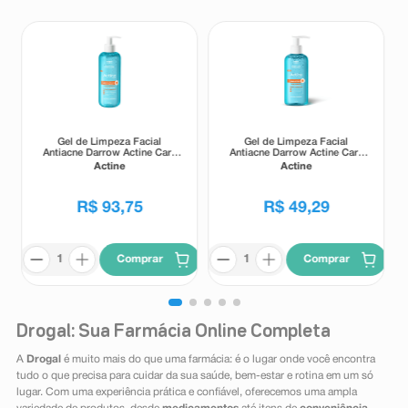
Gel de Limpeza Facial
Gel de Limpeza Facial
Antiacne Darrow Actine Care
Antiacne Darrow Actine Care
Alta Tolerância 400g
Alta Tolerância 140g
Actine
Actine
R$
93
,
75
R$
49
,
29
Comprar
Comprar
Drogal: Sua Farmácia Online Completa
A
Drogal
é muito mais do que uma farmácia: é o lugar onde você encontra
tudo o que precisa para cuidar da sua saúde, bem-estar e rotina em um só
lugar. Com uma experiência prática e confiável, oferecemos uma ampla