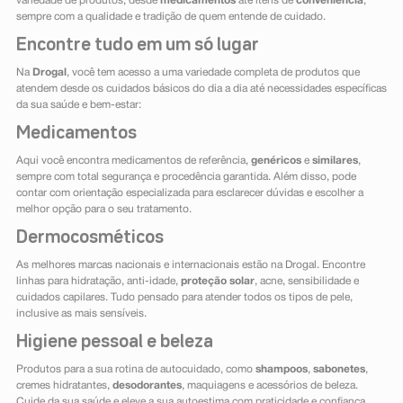
variedade de produtos, desde
medicamentos
até itens de
conveniência
,
sempre com a qualidade e tradição de quem entende de cuidado.
Encontre tudo em um só lugar
Na
Drogal
, você tem acesso a uma variedade completa de produtos que
atendem desde os cuidados básicos do dia a dia até necessidades específicas
da sua saúde e bem-estar:
Medicamentos
Aqui você encontra medicamentos de referência,
genéricos
e
similares
,
sempre com total segurança e procedência garantida. Além disso, pode
contar com orientação especializada para esclarecer dúvidas e escolher a
melhor opção para o seu tratamento.
Dermocosméticos
As melhores marcas nacionais e internacionais estão na Drogal. Encontre
linhas para hidratação, anti-idade,
proteção solar
, acne, sensibilidade e
cuidados capilares. Tudo pensado para atender todos os tipos de pele,
inclusive as mais sensíveis.
Higiene pessoal e beleza
Produtos para a sua rotina de autocuidado, como
shampoos
,
sabonetes
,
cremes hidratantes,
desodorantes
, maquiagens e acessórios de beleza.
Cuide da sua saúde e eleve a sua autoestima com praticidade e confiança.