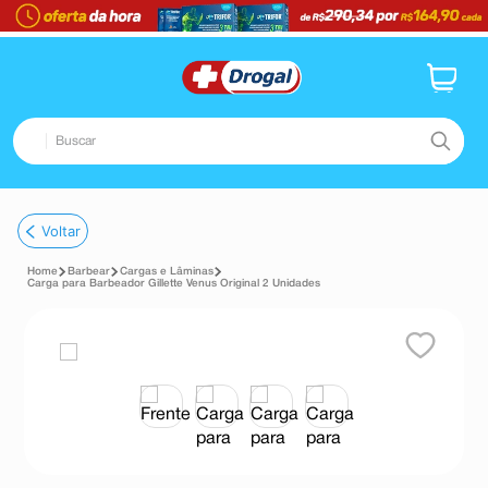
Buscar
TERMOS MAIS BUSCADOS
Voltar
1
º
fralda
Barbear
Cargas e Lâminas
2
º
dipirona
Carga para Barbeador Gillette Venus Original 2 Unidades
3
º
lenço umedecido
4
º
tadalafila
5
º
minoxidil
6
º
desodorante
7
º
esmalte