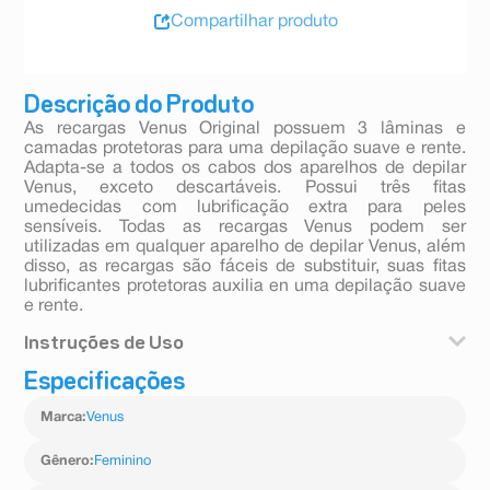
Compartilhar produto
Descrição do Produto
As recargas Venus Original possuem 3 lâminas e
camadas protetoras para uma depilação suave e rente.
Adapta-se a todos os cabos dos aparelhos de depilar
Venus, exceto descartáveis. Possui três fitas
umedecidas com lubrificação extra para peles
sensíveis. Todas as recargas Venus podem ser
utilizadas em qualquer aparelho de depilar Venus, além
disso, as recargas são fáceis de substituir, suas fitas
lubrificantes protetoras auxilia en uma depilação suave
e rente.
Instruções de Uso
Especificações
Aplique o gel de depilação Gillette Satin Care e deslize
o aparelho sobre seu corpo.
Marca
:
Venus
Gênero
:
Feminino