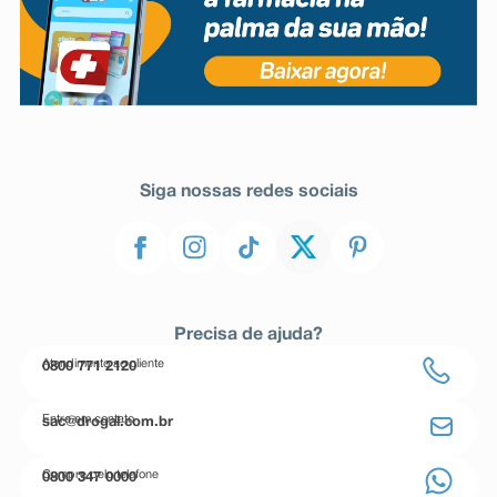
Siga nossas redes sociais
Precisa de ajuda?
Atendimento ao cliente
0800 771 2120
Entre em contato
sac@drogal.com.br
Compre pelo telefone
0800 347 0000