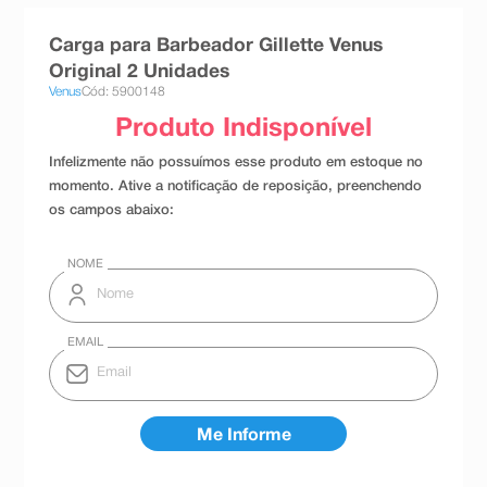
8
º
teste gravidez
Carga para Barbeador Gillette Venus
9
º
absorvente
Original 2 Unidades
Venus
Cód: 5900148
10
º
shampoo