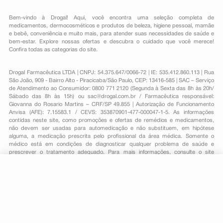
Bem-vindo à Drogal! Aqui, você encontra uma seleção completa de
medicamentos
,
dermocosméticos e produtos de beleza
,
higiene pessoal
,
mamãe
e bebê
,
conveniência
e muito mais, para atender suas necessidades de saúde e
bem-estar. Explore nossas ofertas e descubra o cuidado que você merece!
Confira todas as categorias do site.
Drogal Farmacêutica LTDA | CNPJ: 54.375.647/0066-72 | IE: 535.412.860.113 | Rua
São João, 909 - Bairro Alto - Piracicaba/São Paulo, CEP: 13416-585 | SAC – Serviço
de Atendimento ao Consumidor: 0800 771 2120 (Segunda à Sexta das 8h às 20h/
Sábado das 8h às 15h) ou
sac@drogal.com.br
/ Farmacêutica responsável:
Giovanna do Rosario Martins – CRF/SP 49.855 | Autorização de Funcionamento
Anvisa (AFE): 7.15583.1 / CEVS: 353870901-477-000047-1-5. As informações
contidas neste site, como promoções e ofertas de remédios e medicamentos,
não devem ser usadas para automedicação e não substituem, em hipótese
alguma, a medicação prescrita pelo profissional da área médica. Somente o
médico está em condições de diagnosticar qualquer problema de saúde e
prescrever o tratamento adequado. Para mais informações, consulte o site
Anvisa. As fotos contidas em nosso site são meramente ilustrativas. Promoções e
preços são válidos apenas para compras on-line, caso haja disponibilidade e
estão sujeitos a alterações no decorrer do dia. Todos os direitos reservados.
-
+
Comprar
Powered by