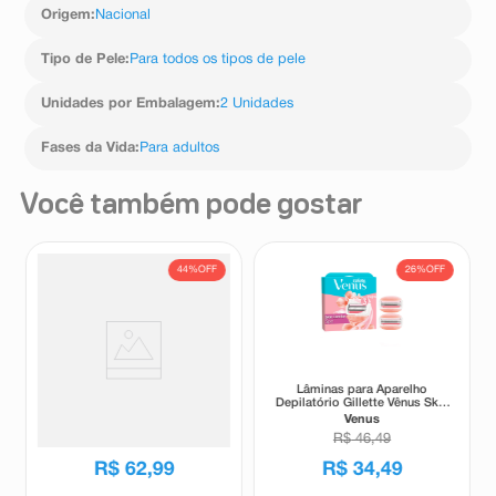
Origem
:
Nacional
Tipo de Pele
:
Para todos os tipos de pele
Unidades por Embalagem
:
2 Unidades
Fases da Vida
:
Para adultos
Você também pode gostar
44%
OFF
26%
OFF
Carga para Aparelho de
Lâminas para Aparelho
Barbear Gillette Mach3
Depilatório Gillette Vênus Skin
Sensitive 8 Unidades
Comfort Spa 2 Unidades
Gillette
Venus
R$
112
,
15
R$
46
,
49
R$
62
,
99
R$
34
,
49