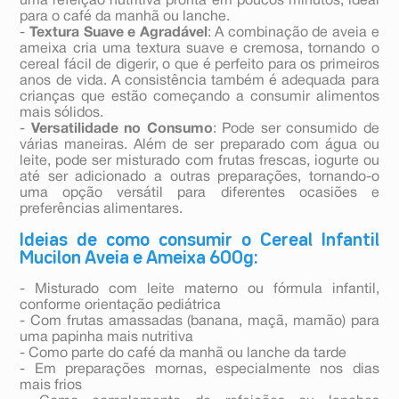
uma refeição nutritiva pronta em poucos minutos, ideal
para o café da manhã ou lanche.
-
Textura Suave e Agradável
: A combinação de aveia e
ameixa cria uma textura suave e cremosa, tornando o
cereal fácil de digerir, o que é perfeito para os primeiros
anos de vida. A consistência também é adequada para
crianças que estão começando a consumir alimentos
mais sólidos.
-
Versatilidade no Consumo
: Pode ser consumido de
várias maneiras. Além de ser preparado com água ou
leite, pode ser misturado com frutas frescas, iogurte ou
até ser adicionado a outras preparações, tornando-o
uma opção versátil para diferentes ocasiões e
preferências alimentares.
Ideias de como consumir o Cereal Infantil
Mucilon Aveia e Ameixa 600g:
- Misturado com leite materno ou fórmula infantil,
conforme orientação pediátrica
- Com frutas amassadas (banana, maçã, mamão) para
uma papinha mais nutritiva
- Como parte do café da manhã ou lanche da tarde
- Em preparações mornas, especialmente nos dias
mais frios