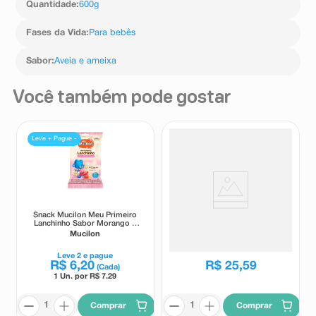
Quantidade
:
600g
Fases da Vida
:
Para bebês
Sabor
:
Aveia e ameixa
Você também pode gostar
Leve + Pague -
Snack Mucilon Meu Primeiro
Farinha Láctea Nestlé
Lanchinho Sabor Morango e
Tradicional 360g
Banana 35g
Mucilon
Nestlé
Leve
2
e pague
R$
6
,
20
R$
25
,
59
(Cada)
1 Un. por R$
7.29
Comprar
Comprar