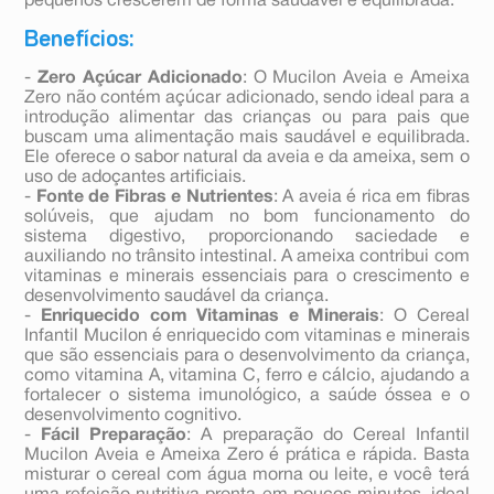
pequenos crescerem de forma saudável e equilibrada.
Benefícios:
-
Zero Açúcar Adicionado
: O Mucilon Aveia e Ameixa
Zero não contém açúcar adicionado, sendo ideal para a
introdução alimentar das crianças ou para pais que
buscam uma alimentação mais saudável e equilibrada.
Ele oferece o sabor natural da aveia e da ameixa, sem o
uso de adoçantes artificiais.
-
Fonte de Fibras e Nutrientes
: A aveia é rica em fibras
solúveis, que ajudam no bom funcionamento do
sistema digestivo, proporcionando saciedade e
auxiliando no trânsito intestinal. A ameixa contribui com
vitaminas e minerais essenciais para o crescimento e
desenvolvimento saudável da criança.
-
Enriquecido com Vitaminas e Minerais
: O Cereal
Infantil Mucilon é enriquecido com vitaminas e minerais
que são essenciais para o desenvolvimento da criança,
como vitamina A, vitamina C, ferro e cálcio, ajudando a
fortalecer o sistema imunológico, a saúde óssea e o
desenvolvimento cognitivo.
-
Fácil Preparação
: A preparação do Cereal Infantil
Mucilon Aveia e Ameixa Zero é prática e rápida. Basta
misturar o cereal com água morna ou leite, e você terá