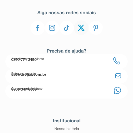
Siga nossas redes sociais
Precisa de ajuda?
Atendimento ao cliente
0800 771 2120
Entre em contato
sac@drogal.com.br
Compre pelo telefone
0800 347 0000
Institucional
Nossa história