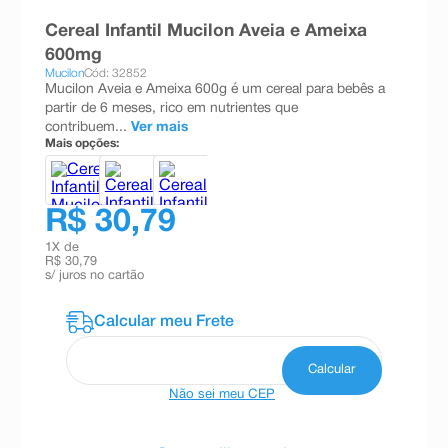
8
º
absorvente
Cereal Infantil Mucilon Aveia e Ameixa
600mg
9
º
teste gravidez
Mucilon
Cód: 32852
Mucilon Aveia e Ameixa 600g é um cereal para bebês a
10
º
esmalte
partir de 6 meses, rico em nutrientes que
contribuem...
Ver mais
Mais opções:
R$ 30,79
1
X de
R$ 30,79
s/ juros no cartão
Não sei meu CEP