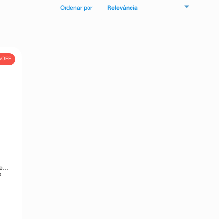
Relevância
%
OFF
de
s