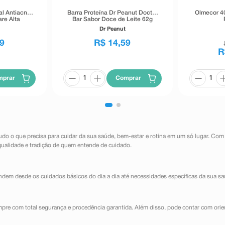
al Antiacne
Barra Proteína Dr Peanut Doctor
Olmecor 4
re Alta
Bar Sabor Doce de Leite 62g
40g
Dr Peanut
9
R$
14
,
59
R
mprar
Comprar
udo o que precisa para cuidar da sua saúde, bem-estar e rotina em um só lugar. Com
qualidade e tradição de quem entende de cuidado.
dem desde os cuidados básicos do dia a dia até necessidades específicas da sua sa
mpre com total segurança e procedência garantida. Além disso, pode contar com orie