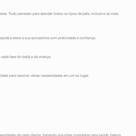
lares. Tudo pensado para atender todos os tipos de pele, inclusive as mais
saúde e eleve a sua autoestima com praticidade e confiança.
 cada fase do bebê e da criança.
Ideal para resolver várias necessidades em um só lugar.
ssidades de cada cliente, trazendo soluções completas para saúde, beleza