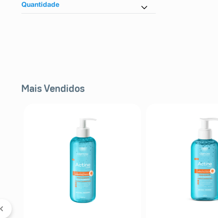
Cloreto De Magnésio
Quantidade
100 Comprimidos
Mais Vendidos
FF