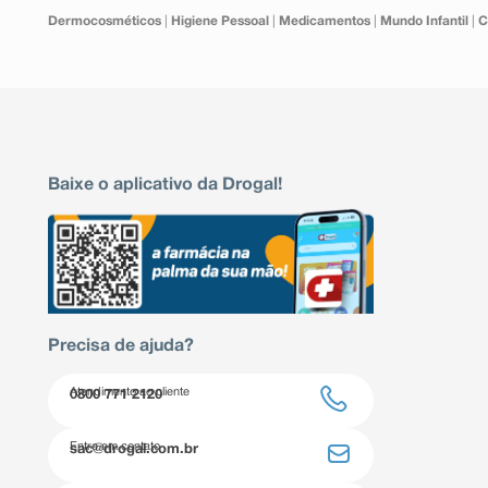
Dermocosméticos
|
Higiene Pessoal
|
Medicamentos
|
Mundo Infantil
|
C
Baixe o aplicativo da Drogal!
Precisa de ajuda?
Atendimento ao cliente
0800 771 2120
Entre em contato
sac@drogal.com.br