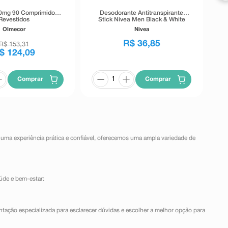
0mg 90 Comprimidos
Desodorante Antitranspirante
Revestidos
Stick Nivea Men Black & White
Invisible 72h 54g
Olmecor
Nivea
R$
36
,
85
R$
153
,
31
$
124
,
09
Comprar
Comprar
 uma experiência prática e confiável, oferecemos uma ampla variedade de
úde e bem-estar:
ntação especializada para esclarecer dúvidas e escolher a melhor opção para