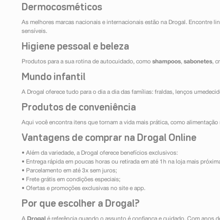
Dermocosméticos
As melhores marcas nacionais e internacionais estão na Drogal. Encontre lin
sensíveis.
Higiene pessoal e beleza
Produtos para a sua rotina de autocuidado, como
shampoos
,
sabonetes
, 
Mundo infantil
A Drogal oferece tudo para o dia a dia das famílias: fraldas, lenços umedeci
Produtos de conveniência
Aqui você encontra itens que tornam a vida mais prática, como alimentação r
Vantagens de comprar na Drogal Online
• Além da variedade, a Drogal oferece benefícios exclusivos:
• Entrega rápida em poucas horas ou retirada em até 1h na loja mais próxim
• Parcelamento em até 3x sem juros;
• Frete grátis em condições especiais;
• Ofertas e promoções exclusivas no site e app.
Por que escolher a Drogal?
A
Drogal
é referência quando o assunto é confiança e cuidado. Com anos d