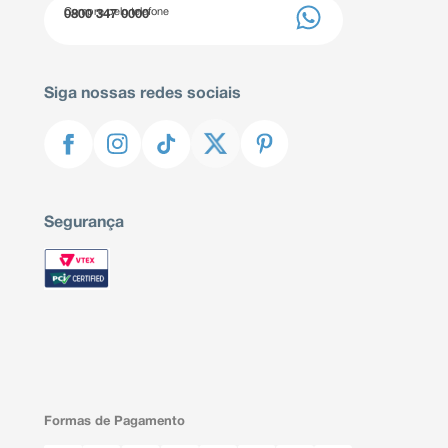
Compre pelo telefone
0800 347 0000
Siga nossas redes sociais
Segurança
Formas de Pagamento