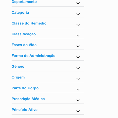
9
º
absorvente
Departamento
10
º
shampoo
Farmácia em Casa
Categoria
Correlato
Classe do Remédio
Vitaminas suplementos
Classificação
Sem tarja
Fases da Vida
Para adultos
Forma de Administração
Uso oral
Gênero
Unissex
Origem
Nacional
Parte do Corpo
Para o corpo
Prescrição Médica
Não
Princípio Ativo