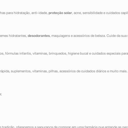
has para hidratação, anti-idade,
proteção solar
, acne, sensibilidade e cuidados capi
cremes hidratantes,
desodorantes
, maquiagens e acessórios de beleza. Cuide da sua 
dos, fórmulas infantis, vitaminas, brinquedos, higiene bucal e cuidados especiais para
ápida, suplementos, vitaminas, pilhas, acessórios de cuidados diários e muito mais. 
a;
e tradição, oferecemos a segurança de comprar em uma farmácia que entende as nece