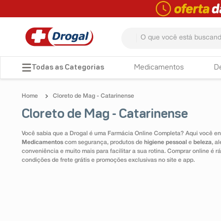
O que você está buscando? 
TERMOS MAIS BUSCADOS
Medicamentos
D
1
º
fralda
Cloreto de Mag - Catarinense
2
º
dipirona
Cloreto de Mag - Catarinense
3
º
lenço umedecido
Você sabia que a Drogal é uma Farmácia Online Completa? Aqui você enc
4
º
tadalafila
Medicamentos
com segurança, produtos de
higiene pessoal
e
beleza
, a
conveniência e muito mais para facilitar a sua rotina. Comprar online é
5
º
minoxidil
condições de frete grátis e promoções exclusivas no site e app.
6
º
desodorante
7
º
teste gravidez
8
º
esmalte