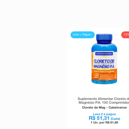
13
Leve + Pague -
Suplemento Alimentar Cloreto 
Magnésio P.A. 100 Comprimido
Cloreto de Mag - Catarinense
Leve
2
e pague
R$
51
,
31
(Cada)
1 Un. por R$
61.89