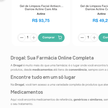
Gel de Limpeza Facial Antiacne
Gel de Limpeza Faci
Darrow Actine Care Alta
Darrow Actine Ca
Tolerância 400g
Tolerância 1
Actine
Actine
R$
93
,
75
R$
49
,
2
Comprar
Co
Drogal: Sua Farmácia Online Completa
A
Drogal
é muito mais do que uma farmácia: é o lugar onde você encontra t
produtos, desde
medicamentos
até itens de
conveniência
, sempre com a 
Encontre tudo em um só lugar
Na
Drogal
, você tem acesso a uma variedade completa de produtos que aten
Medicamentos
Aqui você encontra medicamentos de referência,
genéricos
e
similares
, se
o seu tratamento.