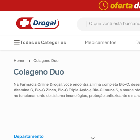
O que você está buscando? 
TERMOS MAIS BUSCADOS
Medicamentos
D
1
º
fralda
Colageno Duo
2
º
pampers confort sec max
Colageno Duo
3
º
dipirona
Na
Farmácia Online Drogal
, você encontra a linha completa
Bio-C
, dese
4
º
lenço umedecido
Vitamina C
,
Bio-C Zinco
,
Bio-C Tripla Ação
e
Bio-C Imune 5
, a marca of
no funcionamento do sistema imunológico, proteção antioxidante e man
5
º
tadalafila
6
º
minoxidil
7
º
desodorante
8
º
teste gravidez
Departamento