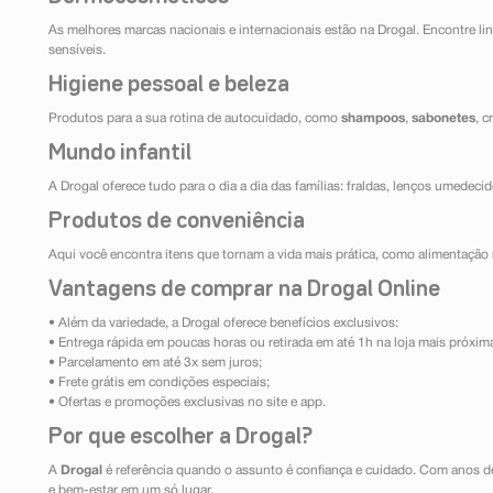
As melhores marcas nacionais e internacionais estão na Drogal. Encontre lin
sensíveis.
Higiene pessoal e beleza
Produtos para a sua rotina de autocuidado, como
shampoos
,
sabonetes
, 
Mundo infantil
A Drogal oferece tudo para o dia a dia das famílias: fraldas, lenços umedeci
Produtos de conveniência
Aqui você encontra itens que tornam a vida mais prática, como alimentação r
Vantagens de comprar na Drogal Online
• Além da variedade, a Drogal oferece benefícios exclusivos:
• Entrega rápida em poucas horas ou retirada em até 1h na loja mais próxim
• Parcelamento em até 3x sem juros;
• Frete grátis em condições especiais;
• Ofertas e promoções exclusivas no site e app.
Por que escolher a Drogal?
A
Drogal
é referência quando o assunto é confiança e cuidado. Com anos d
e bem-estar em um só lugar.