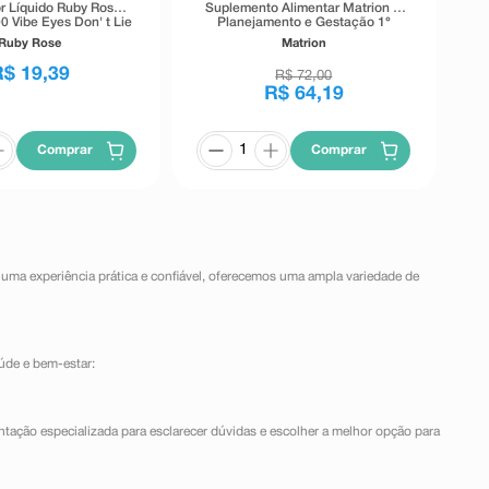
r Líquido Ruby Rose
Suplemento Alimentar Matrion D
0 Vibe Eyes Don' t Lie
Planejamento e Gestação 1°
Preto 5,5g
Trimestre 30 Comprimidos
Ruby Rose
Matrion
Revestidos
R$
19
,
39
R$
72
,
00
R$
64
,
19
Comprar
Comprar
 uma experiência prática e confiável, oferecemos uma ampla variedade de
úde e bem-estar:
ntação especializada para esclarecer dúvidas e escolher a melhor opção para