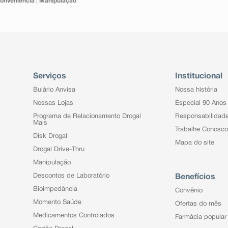
onveniência
|
Manipulação
Serviços
Institucional
Bulário Anvisa
Nossa história
Nossas Lojas
Especial 90 Anos
Programa de Relacionamento Drogal
Responsabilidad
Mais
Trabalhe Conosco
Disk Drogal
Mapa do site
Drogal Drive-Thru
Manipulação
Descontos de Laboratório
Benefícios
Bioimpedância
Convênio
Momento Saúde
Ofertas do mês
Medicamentos Controlados
Farmácia popular