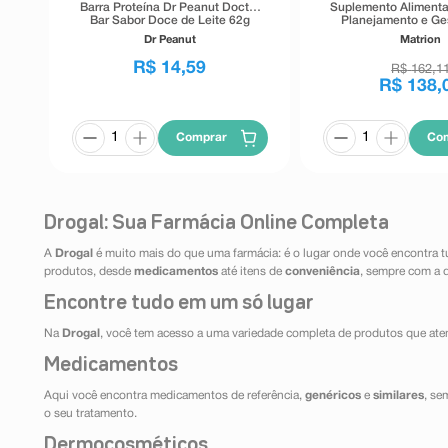
Barra Proteína Dr Peanut Doctor
Suplemento Alimenta
Bar Sabor Doce de Leite 62g
Planejamento e Ge
Trimestre 90 Com
Dr Peanut
Matrion
Revestido
R$
14
,
59
R$
162
,
1
R$
138
,
Comprar
Co
Drogal: Sua Farmácia Online Completa
A
Drogal
é muito mais do que uma farmácia: é o lugar onde você encontra t
produtos, desde
medicamentos
até itens de
conveniência
, sempre com a 
Encontre tudo em um só lugar
Na
Drogal
, você tem acesso a uma variedade completa de produtos que aten
Medicamentos
Aqui você encontra medicamentos de referência,
genéricos
e
similares
, se
o seu tratamento.
Dermocosméticos