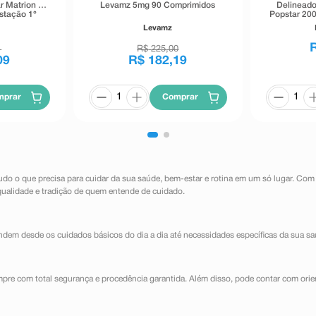
r Matrion D
Levamz 5mg 90 Comprimidos
Delineado
stação 1°
Popstar 200
primidos
Levamz
s
1
R$
225
,
00
09
R$
182
,
19
mprar
Comprar
udo o que precisa para cuidar da sua saúde, bem-estar e rotina em um só lugar. Com
qualidade e tradição de quem entende de cuidado.
dem desde os cuidados básicos do dia a dia até necessidades específicas da sua sa
mpre com total segurança e procedência garantida. Além disso, pode contar com orie