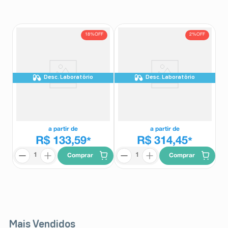
8
º
teste gravidez
9
º
esmalte
18%
OFF
2%
OFF
10
º
absorvente
Desc. Laboratório
Desc. Laboratório
Combodart 30 Cápsulas
Combodart 90 Cápsulas
Gelatinosas Duras de Liberação
Gelatinosas Duras de Liberação
Prolongada
Prolongada
Combodart
Combodart
a partir de
a partir de
R$ 133,59
R$ 314,45
*
*
Comprar
Comprar
Mais Vendidos