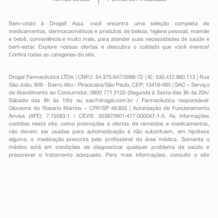
Bem-vindo à Drogal! Aqui, você encontra uma seleção completa de
medicamentos
,
dermocosméticos e produtos de beleza
,
higiene pessoal
,
mamãe
e bebê
,
conveniência
e muito mais, para atender suas necessidades de saúde e
bem-estar. Explore nossas ofertas e descubra o cuidado que você merece!
Confira todas as categorias do site.
Drogal Farmacêutica LTDA | CNPJ: 54.375.647/0066-72 | IE: 535.412.860.113 | Rua
São João, 909 - Bairro Alto - Piracicaba/São Paulo, CEP: 13416-585 | SAC – Serviço
de Atendimento ao Consumidor: 0800 771 2120 (Segunda à Sexta das 8h às 20h/
Sábado das 8h às 15h) ou
sac@drogal.com.br
/ Farmacêutica responsável:
Giovanna do Rosario Martins – CRF/SP 49.855 | Autorização de Funcionamento
Anvisa (AFE): 7.15583.1 / CEVS: 353870901-477-000047-1-5. As informações
contidas neste site, como promoções e ofertas de remédios e medicamentos,
não devem ser usadas para automedicação e não substituem, em hipótese
alguma, a medicação prescrita pelo profissional da área médica. Somente o
médico está em condições de diagnosticar qualquer problema de saúde e
prescrever o tratamento adequado. Para mais informações, consulte o site
Anvisa. As fotos contidas em nosso site são meramente ilustrativas. Promoções e
preços são válidos apenas para compras on-line, caso haja disponibilidade e
estão sujeitos a alterações no decorrer do dia. Todos os direitos reservados.
Powered by