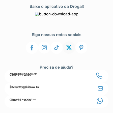
Baixe o aplicativo da Drogal!
Siga nossas redes sociais
Precisa de ajuda?
Atendimento ao cliente
0800 771 2120
Entre em contato
sac@drogal.com.br
Compre pelo telefone
0800 347 0000