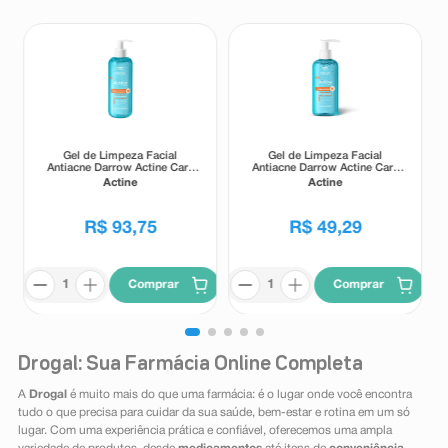
Gel de Limpeza Facial
Gel de Limpeza Facial
Antiacne Darrow Actine Care
Antiacne Darrow Actine Care
Alta Tolerância 400g
Alta Tolerância 140g
Actine
Actine
R$
93
,
75
R$
49
,
29
Comprar
Comprar
Drogal: Sua Farmácia Online Completa
A
Drogal
é muito mais do que uma farmácia: é o lugar onde você encontra
tudo o que precisa para cuidar da sua saúde, bem-estar e rotina em um só
lugar. Com uma experiência prática e confiável, oferecemos uma ampla