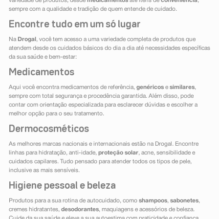
variedade de produtos, desde
medicamentos
até itens de
conveniência
,
sempre com a qualidade e tradição de quem entende de cuidado.
Encontre tudo em um só lugar
Na
Drogal
, você tem acesso a uma variedade completa de produtos que
atendem desde os cuidados básicos do dia a dia até necessidades específicas
da sua saúde e bem-estar:
Medicamentos
Aqui você encontra medicamentos de referência,
genéricos
e
similares
,
sempre com total segurança e procedência garantida. Além disso, pode
contar com orientação especializada para esclarecer dúvidas e escolher a
melhor opção para o seu tratamento.
Dermocosméticos
As melhores marcas nacionais e internacionais estão na Drogal. Encontre
linhas para hidratação, anti-idade,
proteção solar
, acne, sensibilidade e
cuidados capilares. Tudo pensado para atender todos os tipos de pele,
inclusive as mais sensíveis.
Higiene pessoal e beleza
Produtos para a sua rotina de autocuidado, como
shampoos
,
sabonetes
,
cremes hidratantes,
desodorantes
, maquiagens e acessórios de beleza.
Cuide da sua saúde e eleve a sua autoestima com praticidade e confiança.