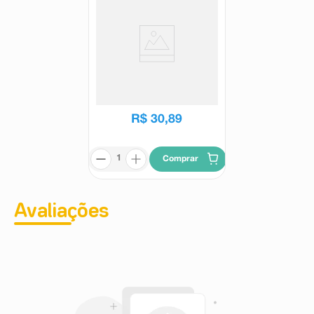
Condicionador Terrapeutics
Granado Castanha do Brasil
180ml
Granado
R$
30
,
89
Comprar
Avaliações