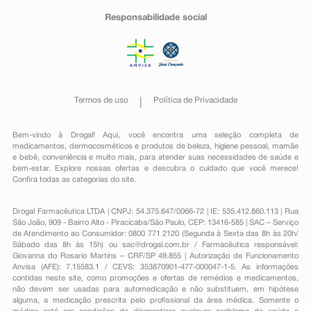
Responsabilidade social
Termos de uso
Política de Privacidade
Bem-vindo à Drogal! Aqui, você encontra uma seleção completa de
medicamentos
,
dermocosméticos e produtos de beleza
,
higiene pessoal
,
mamãe
e bebê
,
conveniência
e muito mais, para atender suas necessidades de saúde e
bem-estar. Explore nossas ofertas e descubra o cuidado que você merece!
Confira todas as categorias do site.
Drogal Farmacêutica LTDA | CNPJ: 54.375.647/0066-72 | IE: 535.412.860.113 | Rua
São João, 909 - Bairro Alto - Piracicaba/São Paulo, CEP: 13416-585 | SAC – Serviço
de Atendimento ao Consumidor: 0800 771 2120 (Segunda à Sexta das 8h às 20h/
Sábado das 8h às 15h) ou
sac@drogal.com.br
/ Farmacêutica responsável:
Giovanna do Rosario Martins – CRF/SP 49.855 | Autorização de Funcionamento
Anvisa (AFE): 7.15583.1 / CEVS: 353870901-477-000047-1-5. As informações
contidas neste site, como promoções e ofertas de remédios e medicamentos,
não devem ser usadas para automedicação e não substituem, em hipótese
alguma, a medicação prescrita pelo profissional da área médica. Somente o