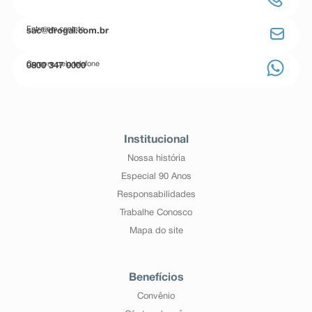
Entre em contato
sac@drogal.com.br
Compre pelo telefone
0800 347 0000
Institucional
Nossa história
Especial 90 Anos
Responsabilidades
Trabalhe Conosco
Mapa do site
Benefícios
Convênio