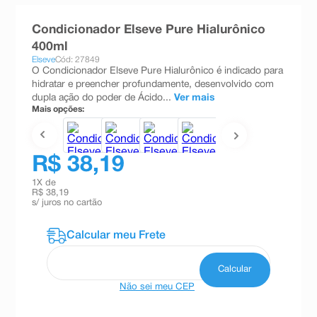
8
º
teste gravidez
Condicionador Elseve Pure Hialurônico
9
º
esmalte
400ml
Elseve
Cód: 27849
10
º
absorvente
O Condicionador Elseve Pure Hialurônico é indicado para
hidratar e preencher profundamente, desenvolvido com
dupla ação do poder de Ácido...
Ver mais
Mais opções:
R$ 38,19
1
X de
R$ 38,19
s/ juros no cartão
Não sei meu CEP