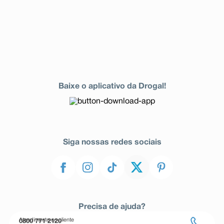
Baixe o aplicativo da Drogal!
Siga nossas redes sociais
Precisa de ajuda?
Atendimento ao cliente
0800 771 2120