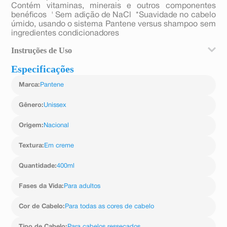
Contém vitaminas, minerais e outros componentes
benéficos  ' Sem adição de NaCl  *Suavidade no cabelo
úmido, usando o sistema Pantene versus shampoo sem
ingredientes condicionadores
Instruções de Uso
Especificações
Aplique Uniformemente No Cabelo Molhado Após O
Shampoo, Penteie Com Os Dedos, Enxágue Bem.
Marca
:
Pantene
Gênero
:
Unissex
Origem
:
Nacional
Textura
:
Em creme
Quantidade
:
400ml
Fases da Vida
:
Para adultos
Cor de Cabelo
:
Para todas as cores de cabelo