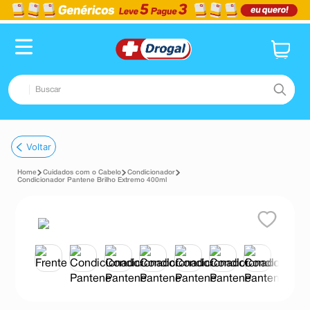
Buscar
TERMOS MAIS BUSCADOS
Voltar
1
º
fralda
Cuidados com o Cabelo
Condicionador
2
º
dipirona
Condicionador Pantene Brilho Extremo 400ml
3
º
lenço umedecido
4
º
tadalafila
5
º
minoxidil
6
º
desodorante
7
º
esmalte