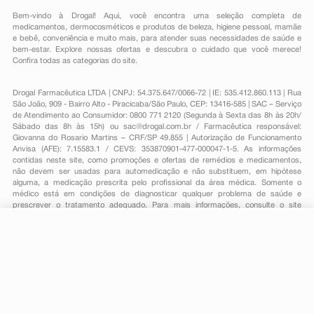
Bem-vindo à Drogal! Aqui, você encontra uma seleção completa de
medicamentos
,
dermocosméticos e produtos de beleza
,
higiene pessoal
,
mamãe
e bebê
,
conveniência
e muito mais, para atender suas necessidades de saúde e
bem-estar. Explore nossas ofertas e descubra o cuidado que você merece!
Confira todas as categorias do site.
Drogal Farmacêutica LTDA | CNPJ: 54.375.647/0066-72 | IE: 535.412.860.113 | Rua
São João, 909 - Bairro Alto - Piracicaba/São Paulo, CEP: 13416-585 | SAC – Serviço
de Atendimento ao Consumidor: 0800 771 2120 (Segunda à Sexta das 8h às 20h/
Sábado das 8h às 15h) ou
sac@drogal.com.br
/ Farmacêutica responsável:
Giovanna do Rosario Martins – CRF/SP 49.855 | Autorização de Funcionamento
Anvisa (AFE): 7.15583.1 / CEVS: 353870901-477-000047-1-5. As informações
contidas neste site, como promoções e ofertas de remédios e medicamentos,
não devem ser usadas para automedicação e não substituem, em hipótese
alguma, a medicação prescrita pelo profissional da área médica. Somente o
médico está em condições de diagnosticar qualquer problema de saúde e
prescrever o tratamento adequado. Para mais informações, consulte o site
Anvisa. As fotos contidas em nosso site são meramente ilustrativas. Promoções e
preços são válidos apenas para compras on-line, caso haja disponibilidade e
estão sujeitos a alterações no decorrer do dia. Todos os direitos reservados.
-
+
Comprar
Powered by