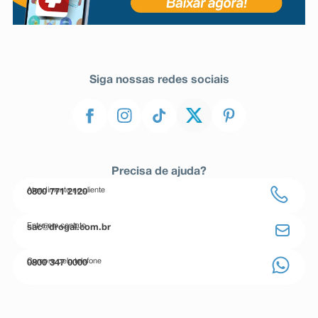
Siga nossas redes sociais
Precisa de ajuda?
Atendimento ao cliente
0800 771 2120
Entre em contato
sac@drogal.com.br
Compre pelo telefone
0800 347 0000