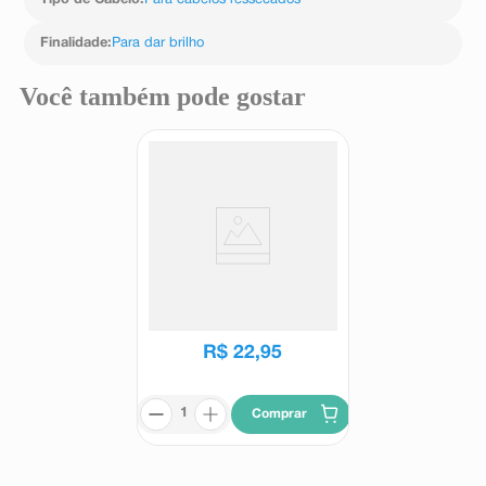
Tipo de Cabelo
:
Para cabelos ressecados
Finalidade
:
Para dar brilho
Você também pode gostar
Condicionador Elseve Glycolic
Gloss 200ml
Elseve
R$
22
,
95
Comprar