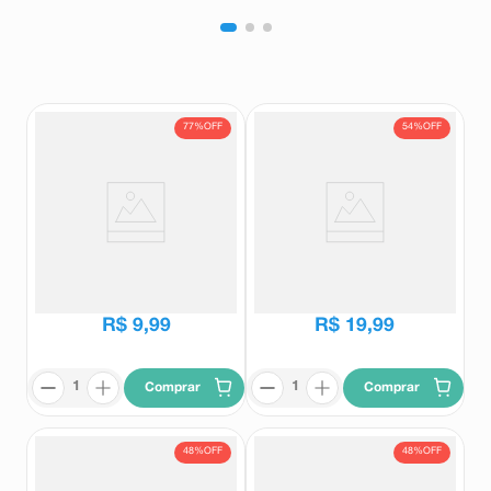
77%
OFF
54%
OFF
Sorvete Gelartier Morango com
Sorvete Kibon Sundae Leitinho
Pedaços 473ml
Trufado Pote 1,4L
Gelartier
Sundae
R$
42
,
90
R$
42
,
99
R$
9
,
99
R$
19
,
99
Comprar
Comprar
48%
OFF
48%
OFF