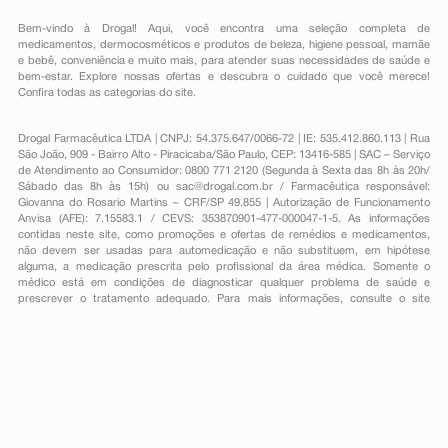
Bem-vindo à Drogal! Aqui, você encontra uma seleção completa de
medicamentos
,
dermocosméticos e produtos de beleza
,
higiene pessoal
,
mamãe
e bebê
,
conveniência
e muito mais, para atender suas necessidades de saúde e
bem-estar. Explore nossas ofertas e descubra o cuidado que você merece!
Confira todas as categorias do site.
Drogal Farmacêutica LTDA | CNPJ: 54.375.647/0066-72 | IE: 535.412.860.113 | Rua
São João, 909 - Bairro Alto - Piracicaba/São Paulo, CEP: 13416-585 | SAC – Serviço
de Atendimento ao Consumidor: 0800 771 2120 (Segunda à Sexta das 8h às 20h/
Sábado das 8h às 15h) ou
sac@drogal.com.br
/ Farmacêutica responsável:
Giovanna do Rosario Martins – CRF/SP 49.855 | Autorização de Funcionamento
Anvisa (AFE): 7.15583.1 / CEVS: 353870901-477-000047-1-5. As informações
contidas neste site, como promoções e ofertas de remédios e medicamentos,
não devem ser usadas para automedicação e não substituem, em hipótese
alguma, a medicação prescrita pelo profissional da área médica. Somente o
médico está em condições de diagnosticar qualquer problema de saúde e
prescrever o tratamento adequado. Para mais informações, consulte o site
Anvisa. As fotos contidas em nosso site são meramente ilustrativas. Promoções e
preços são válidos apenas para compras on-line, caso haja disponibilidade e
estão sujeitos a alterações no decorrer do dia. Todos os direitos reservados.
Powered by