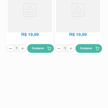
Sorvete Kibon Blast Tablito Pote
Sorvete Kibon Blast Ovomaltine
800ml
Pote 800ml
Tablito
Ovomaltine
R$
38
,
49
R$
38
,
49
R$
19
,
99
R$
19
,
99
Comprar
Comprar