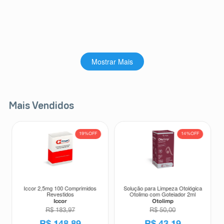
Mostrar Mais
Mais Vendidos
19%
OFF
14%
OFF
Iccor 2,5mg 100 Comprimidos
Solução para Limpeza Otológica
Revestidos
Otolimp com Gotejador 2ml
Iccor
Otolimp
R$
183
,
97
R$
50
,
00
R$
148
,
89
R$
43
,
19