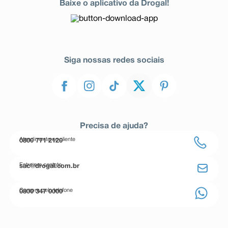
Baixe o aplicativo da Drogal!
Siga nossas redes sociais
Precisa de ajuda?
Atendimento ao cliente
0800 771 2120
Entre em contato
sac@drogal.com.br
Compre pelo telefone
0800 347 0000