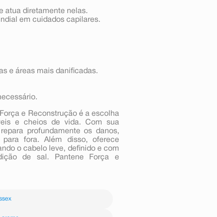
 e atua diretamente nelas.
undial em cuidados capilares.
s e áreas mais danificadas.
necessário.
Força e Reconstrução é a escolha
veis e cheios de vida. Com sua
e repara profundamente os danos,
 para fora. Além disso, oferece
xando o cabelo leve, definido e com
dição de sal. Pantene Força e
ssex