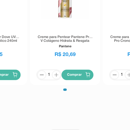
r Dove UV
Creme para Pentear Pantene Pro-
Creme para 
úlico 240ml
V Colágeno Hidrata & Resgata
Pro Crono
240g
Pantene
5
R$
20
,
69
mprar
Comprar