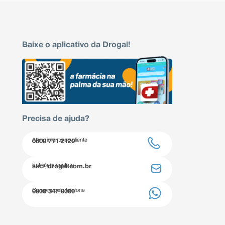
Baixe o aplicativo da Drogal!
Precisa de ajuda?
Atendimento ao cliente
0800 771 2120
Entre em contato
sac@drogal.com.br
Compre pelo telefone
0800 347 0000