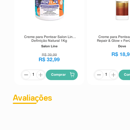
Creme para Pentear Salon Line
Creme para Pentea
Definição Natural 1Kg
Repair & Glow + Fer
Salon Line
Dove
R$
18
,
9
R$
39
,
99
R$
32
,
99
Comprar
Co
Avaliações