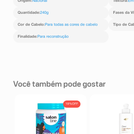
Origem
:
Nacional
Textura
:
Em
Quantidade
:
240g
Fases da V
Cor de Cabelo
:
Para todas as cores de cabelo
Tipo de Ca
Finalidade
:
Para reconstrução
Você também pode gostar
18%
OFF