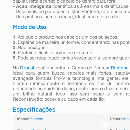
capilar, fortalecendo o cabelo de dentro para fora.
- Ação inteligente:
identifica as áreas mais danificadas
- Desenvolvido por especialistas Pantene, referência m
- Uso prático e sem enxágue, ideal para o dia a dia.
Modo de Uso
1.
Aplique o produto nos cabelos úmidos ou secos.
2.
Espalhe de maneira uniforme, concentrando nas ponta
3.
Não enxágue.
4.
Penteie e finalize como de costume.
5.
Pode ser reaplicado várias vezes ao dia, sempre que 
Na
Drogal
você encontra, o Creme de Pentear
Pantene
ideal para quem busca cabelos mais fortes, saudá
avançada fórmula Pro-V e tecnologia inteligente, el
hidrata intensamente e fortalece os fios de dentro
praticidade no cuidado diário, controlando o frizz e dei
um brilho natural tudo isso sem pesar e sem a
Reconstrução: poder e cuidado em cada fio.
Especificações
Marca
:
Pantene
Gênero
:
Uni