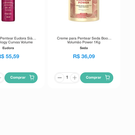
Pentear Eudora Siàge
Creme para Pentear Seda Boom
logy Curvas Volume
Volumão Power 1Kg
300ml
Eudora
Seda
R$
55
,
59
R$
36
,
09
Comprar
Comprar