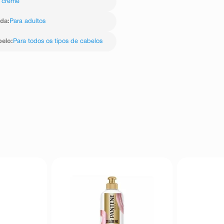
 creme
ida
:
Para adultos
belo
:
Para todos os tipos de cabelos