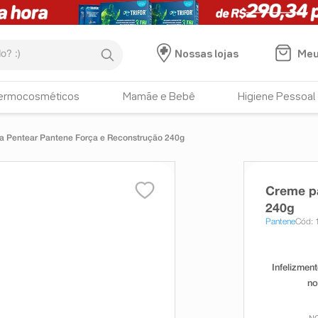
:)
Meu
Nossas lojas
ermocosméticos
Mamãe e Bebê
Higiene Pessoal
a Pentear Pantene Força e Reconstrução 240g
Creme pa
240g
Pantene
Cód: 