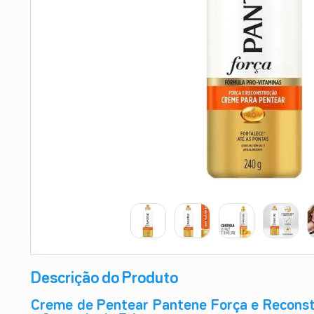
9
º
esmalte
10
º
absorvente
Descrição do Produto
Creme de Pentear Pantene Força e Recons