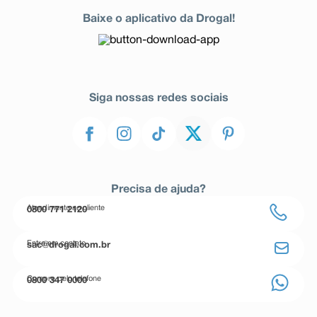
Baixe o aplicativo da Drogal!
Siga nossas redes sociais
Precisa de ajuda?
Atendimento ao cliente
0800 771 2120
Entre em contato
sac@drogal.com.br
Compre pelo telefone
0800 347 0000