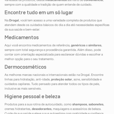
variedade de produtos, desde
medicamentos
até itens de
conveniência
,
sempre com a qualidade e tradição de quem entende de cuidado.
Encontre tudo em um só lugar
Na
Drogal
, você tem acesso a uma variedade completa de produtos que
atendem desde os cuidados básicos do dia a dia até necessidades específicas
da sua saúde e bem-estar:
Medicamentos
Aqui você encontra medicamentos de referência,
genéricos
e
similares
,
sempre com total segurança e procedência garantida. Além disso, pode
contar com orientação especializada para esclarecer dúvidas e escolher a
melhor opção para o seu tratamento.
Dermocosméticos
As melhores marcas nacionais e internacionais estão na Drogal. Encontre
linhas para hidratação, anti-idade,
proteção solar
, acne, sensibilidade e
cuidados capilares. Tudo pensado para atender todos os tipos de pele,
inclusive as mais sensíveis.
Higiene pessoal e beleza
Produtos para a sua rotina de autocuidado, como
shampoos
,
sabonetes
,
cremes hidratantes,
desodorantes
, maquiagens e acessórios de beleza.
Cuide da sua saúde e eleve a sua autoestima com praticidade e confiança.