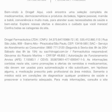
Bem-vindo à Drogal! Aqui, você encontra uma seleção completa de
medicamentos
,
dermocosméticos e produtos de beleza
,
higiene pessoal
,
mamãe
e bebê
,
conveniência
e muito mais, para atender suas necessidades de saúde e
bem-estar. Explore nossas ofertas e descubra o cuidado que você merece!
Confira todas as categorias do site.
Drogal Farmacêutica LTDA | CNPJ: 54.375.647/0066-72 | IE: 535.412.860.113 | Rua
São João, 909 - Bairro Alto - Piracicaba/São Paulo, CEP: 13416-585 | SAC – Serviço
de Atendimento ao Consumidor: 0800 771 2120 (Segunda à Sexta das 8h às 20h/
Sábado das 8h às 15h) ou
sac@drogal.com.br
/ Farmacêutica responsável:
Giovanna do Rosario Martins – CRF/SP 49.855 | Autorização de Funcionamento
Anvisa (AFE): 7.15583.1 / CEVS: 353870901-477-000047-1-5. As informações
contidas neste site, como promoções e ofertas de remédios e medicamentos,
não devem ser usadas para automedicação e não substituem, em hipótese
alguma, a medicação prescrita pelo profissional da área médica. Somente o
médico está em condições de diagnosticar qualquer problema de saúde e
prescrever o tratamento adequado. Para mais informações, consulte o site
Anvisa. As fotos contidas em nosso site são meramente ilustrativas. Promoções e
preços são válidos apenas para compras on-line, caso haja disponibilidade e
estão sujeitos a alterações no decorrer do dia. Todos os direitos reservados.
Powered by