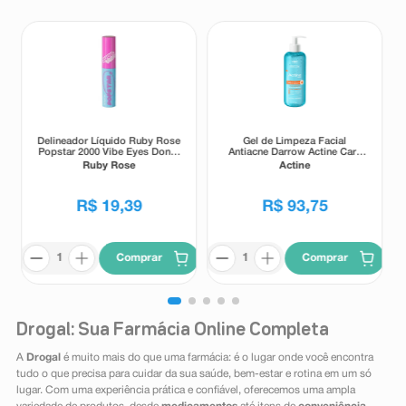
Delineador Líquido Ruby Rose
Gel de Limpeza Facial
Popstar 2000 Vibe Eyes Don' t
Antiacne Darrow Actine Care
Lie Preto 5,5g
Alta Tolerância 400g
Ruby Rose
Actine
R$
19
,
39
R$
93
,
75
Comprar
Comprar
Drogal: Sua Farmácia Online Completa
A
Drogal
é muito mais do que uma farmácia: é o lugar onde você encontra
tudo o que precisa para cuidar da sua saúde, bem-estar e rotina em um só
lugar. Com uma experiência prática e confiável, oferecemos uma ampla