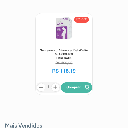
8
º
teste gravidez
9
º
absorvente
23%
OFF
10
º
shampoo
Suplemento Alimentar DelaColin
60 Cápsulas
Dela Colin
R$
153
,
06
R$
118
,
19
Comprar
Mais Vendidos