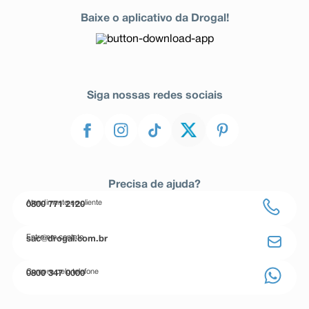
Baixe o aplicativo da Drogal!
Siga nossas redes sociais
Precisa de ajuda?
Atendimento ao cliente
0800 771 2120
Entre em contato
sac@drogal.com.br
Compre pelo telefone
0800 347 0000