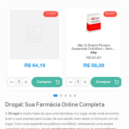
11%
OFF
9%
OFF
Suplemento Alimentar Matrion D
Atip 12,5mg/ml Pó para
Planejamento e Gestação 1°
Suspensão Oral 60ml + Seringa
Trimestre 30 Comprimidos
Dosadora
Matrion
Atip
Revestidos
R$
72
,
00
R$
61
,
64
R$
64
,
19
R$
56
,
09
Comprar
Comprar
Drogal: Sua Farmácia Online Completa
A
Drogal
é muito mais do que uma farmácia: é o lugar onde você encontra
tudo o que precisa para cuidar da sua saúde, bem-estar e rotina em um só
lugar. Com uma experiência prática e confiável, oferecemos uma ampla