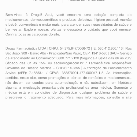
Bem-vindo à Drogal! Aqui, você encontra uma seleção completa de
medicamentos
,
dermocosméticos e produtos de beleza
,
higiene pessoal
,
mamãe
e bebê
,
conveniência
e muito mais, para atender suas necessidades de saúde e
bem-estar. Explore nossas ofertas e descubra o cuidado que você merece!
Confira todas as categorias do site.
Drogal Farmacêutica LTDA | CNPJ: 54.375.647/0066-72 | IE: 535.412.860.113 | Rua
São João, 909 - Bairro Alto - Piracicaba/São Paulo, CEP: 13416-585 | SAC – Serviço
de Atendimento ao Consumidor: 0800 771 2120 (Segunda à Sexta das 8h às 20h/
Sábado das 8h às 15h) ou
sac@drogal.com.br
/ Farmacêutica responsável:
Giovanna do Rosario Martins – CRF/SP 49.855 | Autorização de Funcionamento
Anvisa (AFE): 7.15583.1 / CEVS: 353870901-477-000047-1-5. As informações
contidas neste site, como promoções e ofertas de remédios e medicamentos,
não devem ser usadas para automedicação e não substituem, em hipótese
alguma, a medicação prescrita pelo profissional da área médica. Somente o
médico está em condições de diagnosticar qualquer problema de saúde e
prescrever o tratamento adequado. Para mais informações, consulte o site
Anvisa. As fotos contidas em nosso site são meramente ilustrativas. Promoções e
preços são válidos apenas para compras on-line, caso haja disponibilidade e
estão sujeitos a alterações no decorrer do dia. Todos os direitos reservados.
Powered by