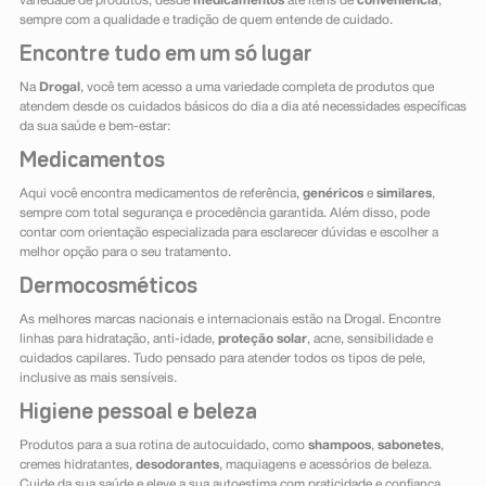
variedade de produtos, desde
medicamentos
até itens de
conveniência
,
sempre com a qualidade e tradição de quem entende de cuidado.
Encontre tudo em um só lugar
Na
Drogal
, você tem acesso a uma variedade completa de produtos que
atendem desde os cuidados básicos do dia a dia até necessidades específicas
da sua saúde e bem-estar:
Medicamentos
Aqui você encontra medicamentos de referência,
genéricos
e
similares
,
sempre com total segurança e procedência garantida. Além disso, pode
contar com orientação especializada para esclarecer dúvidas e escolher a
melhor opção para o seu tratamento.
Dermocosméticos
As melhores marcas nacionais e internacionais estão na Drogal. Encontre
linhas para hidratação, anti-idade,
proteção solar
, acne, sensibilidade e
cuidados capilares. Tudo pensado para atender todos os tipos de pele,
inclusive as mais sensíveis.
Higiene pessoal e beleza
Produtos para a sua rotina de autocuidado, como
shampoos
,
sabonetes
,
cremes hidratantes,
desodorantes
, maquiagens e acessórios de beleza.
Cuide da sua saúde e eleve a sua autoestima com praticidade e confiança.