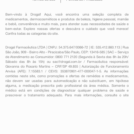
Bem-vindo à Drogal! Aqui, você encontra uma seleção completa de
medicamentos
,
dermocosméticos e produtos de beleza
,
higiene pessoal
,
mamãe
e bebê
,
conveniência
e muito mais, para atender suas necessidades de saúde e
bem-estar. Explore nossas ofertas e descubra o cuidado que você merece!
Confira todas as categorias do site.
Drogal Farmacêutica LTDA | CNPJ: 54.375.647/0066-72 | IE: 535.412.860.113 | Rua
São João, 909 - Bairro Alto - Piracicaba/São Paulo, CEP: 13416-585 | SAC – Serviço
de Atendimento ao Consumidor: 0800 771 2120 (Segunda à Sexta das 8h às 20h/
Sábado das 8h às 15h) ou
sac@drogal.com.br
/ Farmacêutica responsável:
Giovanna do Rosario Martins – CRF/SP 49.855 | Autorização de Funcionamento
Anvisa (AFE): 7.15583.1 / CEVS: 353870901-477-000047-1-5. As informações
contidas neste site, como promoções e ofertas de remédios e medicamentos,
não devem ser usadas para automedicação e não substituem, em hipótese
alguma, a medicação prescrita pelo profissional da área médica. Somente o
médico está em condições de diagnosticar qualquer problema de saúde e
prescrever o tratamento adequado. Para mais informações, consulte o site
Anvisa. As fotos contidas em nosso site são meramente ilustrativas. Promoções e
preços são válidos apenas para compras on-line, caso haja disponibilidade e
estão sujeitos a alterações no decorrer do dia. Todos os direitos reservados.
Powered by