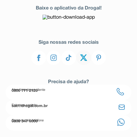
Baixe o aplicativo da Drogal!
Siga nossas redes sociais
Precisa de ajuda?
Atendimento ao cliente
0800 771 2120
Entre em contato
sac@drogal.com.br
Compre pelo telefone
0800 347 0000