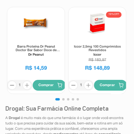
19%
OFF
Barra Proteína Dr Peanut
Iccor 2,5mg 100 Comprimidos
Doctor Bar Sabor Doce de
Revestidos
Leite 62g
Dr Peanut
Iccor
R$
183
,
97
R$
14
,
59
R$
148
,
89
Comprar
Comprar
Drogal: Sua Farmácia Online Completa
A
Drogal
é muito mais do que uma farmácia: é o lugar onde você encontra
tudo o que precisa para cuidar da sua saúde, bem-estar e rotina em um só
lugar. Com uma experiência prática e confiável, oferecemos uma ampla