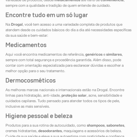
variedade de produtos, desde
medicamentos
até itens de
conveniência
,
sempre com a qualidade e tradição de quem entende de cuidado.
Encontre tudo em um só lugar
Na
Drogal
, você tem acesso a uma variedade completa de produtos que
atendem desde os cuidados básicos do dia a dia até necessidades específicas
da sua saúde e bem-estar:
Medicamentos
Aqui você encontra medicamentos de referência,
genéricos
e
similares
,
sempre com total segurança e procedência garantida. Além disso, pode
contar com orientação especializada para esclarecer dúvidas e escolher a
melhor opção para o seu tratamento.
Dermocosméticos
As melhores marcas nacionais e internacionais estão na Drogal. Encontre
linhas para hidratação, anti-idade,
proteção solar
, acne, sensibilidade e
cuidados capilares. Tudo pensado para atender todos os tipos de pele,
inclusive as mais sensíveis.
Higiene pessoal e beleza
Produtos para a sua rotina de autocuidado, como
shampoos
,
sabonetes
,
cremes hidratantes,
desodorantes
, maquiagens e acessórios de beleza.
Cuide da sua saúde e eleve a sua autoestima com praticidade e confiança.