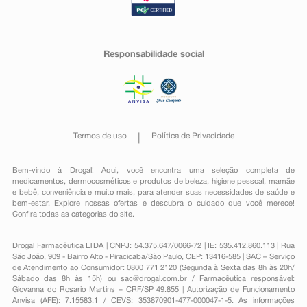
Responsabilidade social
Termos de uso
Política de Privacidade
Bem-vindo à Drogal! Aqui, você encontra uma seleção completa de
medicamentos
,
dermocosméticos e produtos de beleza
,
higiene pessoal
,
mamãe
e bebê
,
conveniência
e muito mais, para atender suas necessidades de saúde e
bem-estar. Explore nossas ofertas e descubra o cuidado que você merece!
Confira todas as categorias do site.
Drogal Farmacêutica LTDA | CNPJ: 54.375.647/0066-72 | IE: 535.412.860.113 | Rua
São João, 909 - Bairro Alto - Piracicaba/São Paulo, CEP: 13416-585 | SAC – Serviço
de Atendimento ao Consumidor: 0800 771 2120 (Segunda à Sexta das 8h às 20h/
Sábado das 8h às 15h) ou
sac@drogal.com.br
/ Farmacêutica responsável:
Giovanna do Rosario Martins – CRF/SP 49.855 | Autorização de Funcionamento
Anvisa (AFE): 7.15583.1 / CEVS: 353870901-477-000047-1-5. As informações