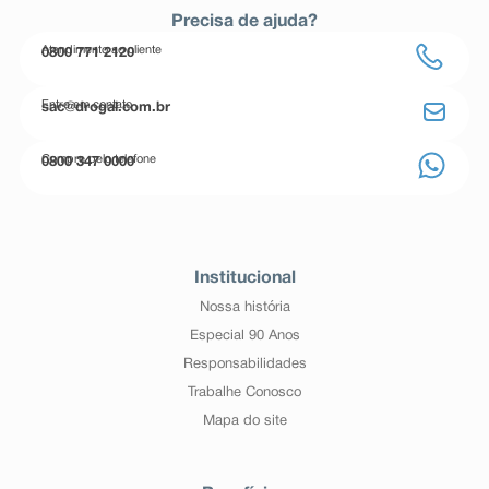
Precisa de ajuda?
Atendimento ao cliente
0800 771 2120
Entre em contato
sac@drogal.com.br
Compre pelo telefone
0800 347 0000
Institucional
Nossa história
Especial 90 Anos
Responsabilidades
Trabalhe Conosco
Mapa do site