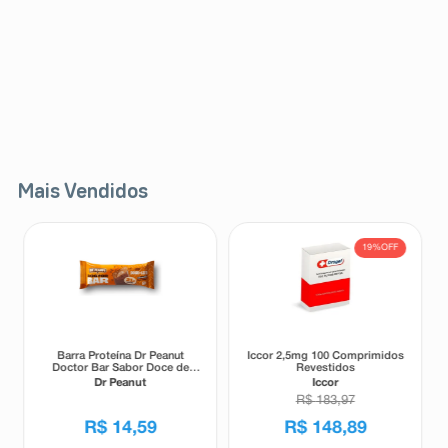
Mais Vendidos
19%
OFF
Barra Proteína Dr Peanut
Iccor 2,5mg 100 Comprimidos
Doctor Bar Sabor Doce de
Revestidos
Leite 62g
Dr Peanut
Iccor
R$
183
,
97
R$
14
,
59
R$
148
,
89