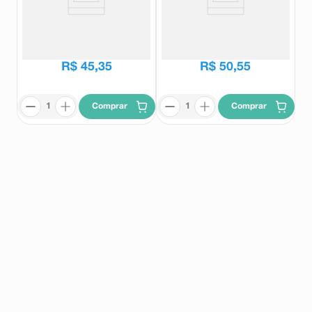
Espaçador Universal Enovamix
Guarda-Chuva Enovamix Longo
com Coletor de Água 1 Unidade
Enovamix
Enovamix
R$
45
,
35
R$
50
,
55
Comprar
Comprar