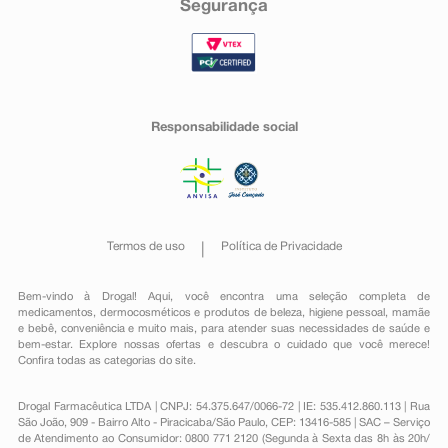
Segurança
Responsabilidade social
Termos de uso
Política de Privacidade
Bem-vindo à Drogal! Aqui, você encontra uma seleção completa de
medicamentos
,
dermocosméticos e produtos de beleza
,
higiene pessoal
,
mamãe
e bebê
,
conveniência
e muito mais, para atender suas necessidades de saúde e
bem-estar. Explore nossas ofertas e descubra o cuidado que você merece!
Confira todas as categorias do site.
Drogal Farmacêutica LTDA | CNPJ: 54.375.647/0066-72 | IE: 535.412.860.113 | Rua
São João, 909 - Bairro Alto - Piracicaba/São Paulo, CEP: 13416-585 | SAC – Serviço
de Atendimento ao Consumidor: 0800 771 2120 (Segunda à Sexta das 8h às 20h/