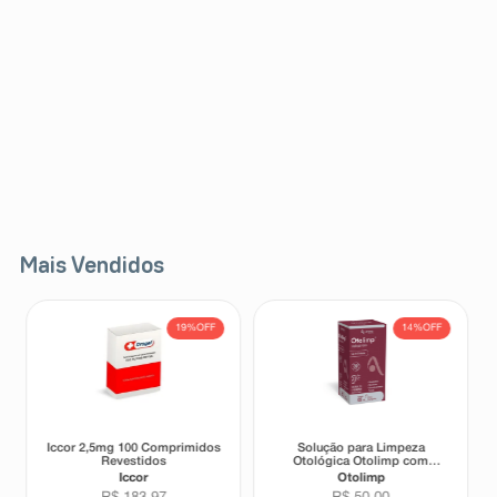
Mais Vendidos
19%
OFF
14%
OFF
Iccor 2,5mg 100 Comprimidos
Solução para Limpeza
Revestidos
Otológica Otolimp com
Gotejador 2ml
Iccor
Otolimp