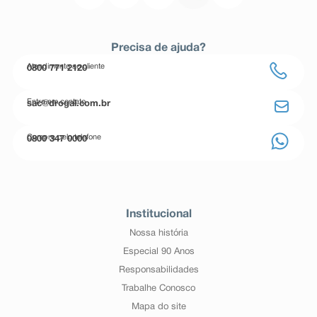
Precisa de ajuda?
Atendimento ao cliente
0800 771 2120
Entre em contato
sac@drogal.com.br
Compre pelo telefone
0800 347 0000
Institucional
Nossa história
Especial 90 Anos
Responsabilidades
Trabalhe Conosco
Mapa do site