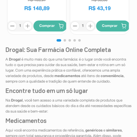
R$
183
,
97
R$
50
,
00
R$
148
,
89
R$
43
,
19
Comprar
Comprar
Drogal: Sua Farmácia Online Completa
A
Drogal
é muito mais do que uma farmácia: é o lugar onde você encontra
tudo o que precisa para cuidar da sua saúde, bem-estar e rotina em um só
lugar. Com uma experiência prática e confiável, oferecemos uma ampla
variedade de produtos, desde
medicamentos
até itens de
conveniência
,
sempre com a qualidade e tradição de quem entende de cuidado.
Encontre tudo em um só lugar
Na
Drogal
, você tem acesso a uma variedade completa de produtos que
atendem desde os cuidados básicos do dia a dia até necessidades específicas
da sua saúde e bem-estar:
Medicamentos
Aqui você encontra medicamentos de referência,
genéricos
e
similares
,
sempre com total segurança e procedência garantida. Além disso, pode