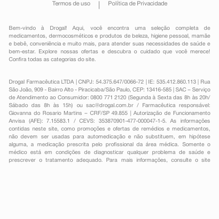
Termos de uso
Política de Privacidade
Bem-vindo à Drogal! Aqui, você encontra uma seleção completa de
medicamentos
,
dermocosméticos e produtos de beleza
,
higiene pessoal
,
mamãe
e bebê
,
conveniência
e muito mais, para atender suas necessidades de saúde e
bem-estar. Explore nossas ofertas e descubra o cuidado que você merece!
Confira todas as categorias do site.
Drogal Farmacêutica LTDA | CNPJ: 54.375.647/0066-72 | IE: 535.412.860.113 | Rua
São João, 909 - Bairro Alto - Piracicaba/São Paulo, CEP: 13416-585 | SAC – Serviço
de Atendimento ao Consumidor: 0800 771 2120 (Segunda à Sexta das 8h às 20h/
Sábado das 8h às 15h) ou
sac@drogal.com.br
/ Farmacêutica responsável:
Giovanna do Rosario Martins – CRF/SP 49.855 | Autorização de Funcionamento
Anvisa (AFE): 7.15583.1 / CEVS: 353870901-477-000047-1-5. As informações
contidas neste site, como promoções e ofertas de remédios e medicamentos,
não devem ser usadas para automedicação e não substituem, em hipótese
alguma, a medicação prescrita pelo profissional da área médica. Somente o
médico está em condições de diagnosticar qualquer problema de saúde e
prescrever o tratamento adequado. Para mais informações, consulte o site
Anvisa. As fotos contidas em nosso site são meramente ilustrativas. Promoções e
preços são válidos apenas para compras on-line, caso haja disponibilidade e
estão sujeitos a alterações no decorrer do dia. Todos os direitos reservados.
Powered by