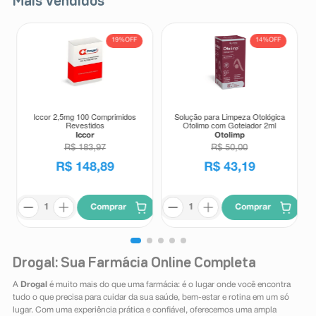
Mais Vendidos
19%
OFF
14%
OFF
Iccor 2,5mg 100 Comprimidos
Solução para Limpeza Otológica
Revestidos
Otolimp com Gotejador 2ml
Iccor
Otolimp
R$
183
,
97
R$
50
,
00
R$
148
,
89
R$
43
,
19
Comprar
Comprar
Drogal: Sua Farmácia Online Completa
A
Drogal
é muito mais do que uma farmácia: é o lugar onde você encontra
tudo o que precisa para cuidar da sua saúde, bem-estar e rotina em um só
lugar. Com uma experiência prática e confiável, oferecemos uma ampla