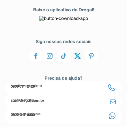
Baixe o aplicativo da Drogal!
Siga nossas redes sociais
Precisa de ajuda?
Atendimento ao cliente
0800 771 2120
Entre em contato
sac@drogal.com.br
Compre pelo telefone
0800 347 0000