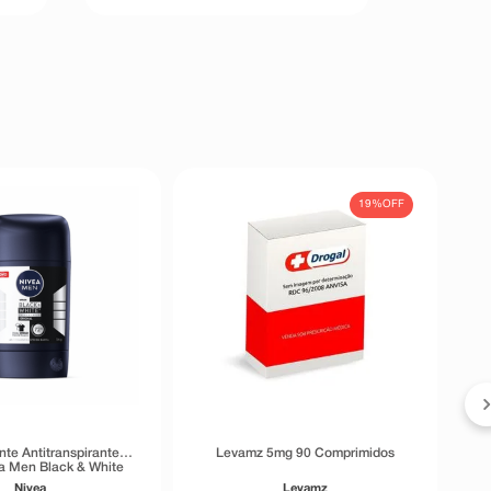
19%
OFF
te Antitranspirante
Levamz 5mg 90 Comprimidos
ea Men Black & White
isible 72h 54g
Nivea
Levamz