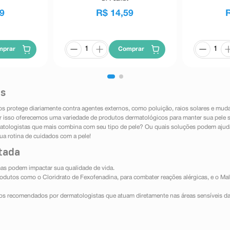
9
R$
14
,
59
mprar
Comprar
as
os protege diariamente contra agentes externos, como poluição, raios solares e muda
r isso oferecemos uma variedade de produtos dermatológicos para manter sua pele 
atologistas que mais combina com seu tipo de pele? Ou quais soluções podem ajudar
ua rotina de cuidados com a pele!
itada
mas podem impactar sua qualidade de vida.
dutos como o Cloridrato de Fexofenadina, para combater reações alérgicas, e o Male
s recomendados por dermatologistas que atuam diretamente nas áreas sensíveis da p