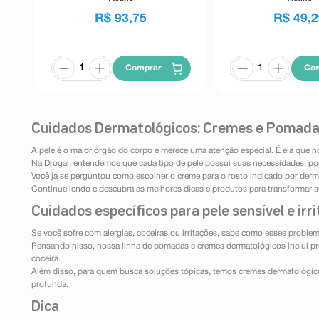
R$
93
,
75
R$
49
,
2
Comprar
Co
Cuidados Dermatológicos: Cremes e Pomad
A pele é o maior órgão do corpo e merece uma atenção especial. É ela que n
Na Drogal, entendemos que cada tipo de pele possui suas necessidades, po
Você já se perguntou como escolher o creme para o rosto indicado por derm
Continue lendo e descubra as melhores dicas e produtos para transformar s
Cuidados específicos para pele sensível e irr
Se você sofre com alergias, coceiras ou irritações, sabe como esses proble
Pensando nisso, nossa linha de pomadas e cremes dermatológicos inclui pro
coceira.
Além disso, para quem busca soluções tópicas, temos cremes dermatológico
profunda.
Dica