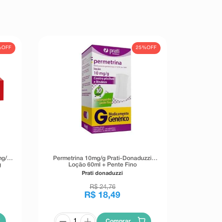
%
OFF
25%
OFF
mg/g
Permetrina 10mg/g Prati-Donaduzzi
g
Loção 60ml + Pente Fino
Prati donaduzzi
R$
24
,
76
R$
18
,
49
Comprar