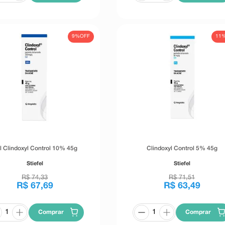
9%
OFF
11
l Clindoxyl Control 10% 45g
Clindoxyl Control 5% 45g
Stiefel
Stiefel
R$
74
,
33
R$
71
,
51
R$
67
,
69
R$
63
,
49
Comprar
Comprar