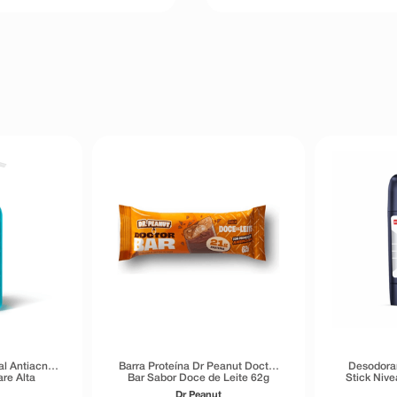
al Antiacne
Barra Proteína Dr Peanut Doctor
Desodoran
re Alta
Bar Sabor Doce de Leite 62g
Stick Niv
40g
Inv
Dr Peanut