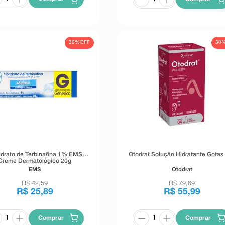
39%
OFF
30
idrato de Terbinafina 1% EMS
Otodrat Solução Hidratante Gotas
Creme Dermatológico 20g
EMS
Otodrat
R$
42
,
59
R$
79
,
69
R$
25
,
89
R$
55
,
99
Comprar
Comprar