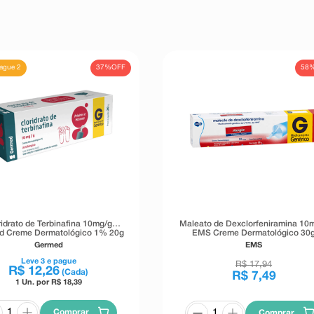
37%
OFF
58
Pague 2
ridrato de Terbinafina 10mg/g
Maleato de Dexclorfeniramina 10
d Creme Dermatológico 1% 20g
EMS Creme Dermatológico 30
Germed
EMS
Leve
3
e pague
R$
17
,
94
R$
12
,
26
(Cada)
R$
7
,
49
1 Un. por R$
18,39
Comprar
Comprar