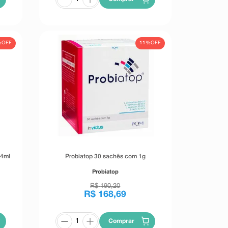
%
OFF
11%
OFF
 4ml
Probiatop 30 sachês com 1g
Probiatop
R$
190
,
20
R$
168
,
69
Comprar