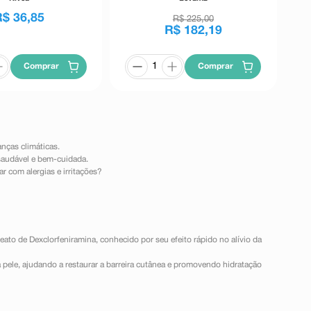
R$
36
,
85
R$
225
,
00
R$
182
,
19
Comprar
Comprar
nças climáticas.
saudável e bem-cuidada.
 com alergias e irritações?
ato de Dexclorfeniramina, conhecido por seu efeito rápido no alívio da
ele, ajudando a restaurar a barreira cutânea e promovendo hidratação