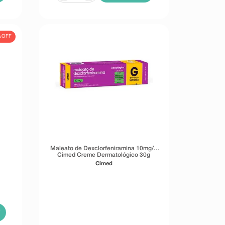
%
OFF
Maleato de Dexclorfeniramina 10mg/g
Cimed Creme Dermatológico 30g
Cimed