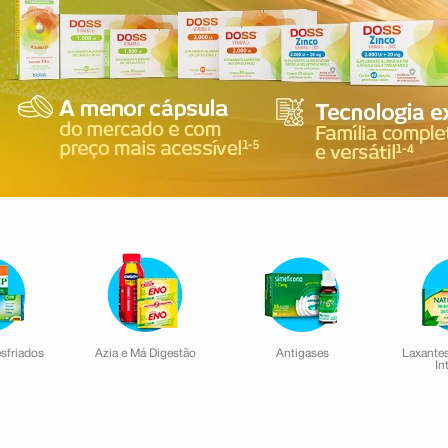
esfriados
Azia e Má Digestão
Antigases
Laxantes
In