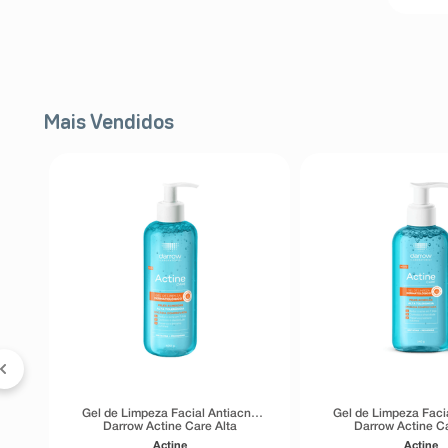
Mais Vendidos
FF
s
Gel de Limpeza Facial Antiacne
Gel de Limpeza Faci
Darrow Actine Care Alta
Darrow Actine Ca
Tolerância 400g
Tolerância 1
Actine
Actine