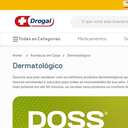
O que você está buscando? 
TERMOS MAIS BUSCADOS
Medicamentos
D
1
º
fralda
Farmácia em Casa
Dermatológico
2
º
dipirona
Dermatológico
3
º
lenço umedecido
Garanta sua pele saudável com os melhores produtos dermatológicos q
4
º
tadalafila
marcas renomadas e soluções para todas as necessidades da sua pele.
mais próxima em até 60 minutos, ou receber seus produtos no conforto d
5
º
minoxidil
6
º
desodorante
7
º
teste gravidez
8
º
esmalte