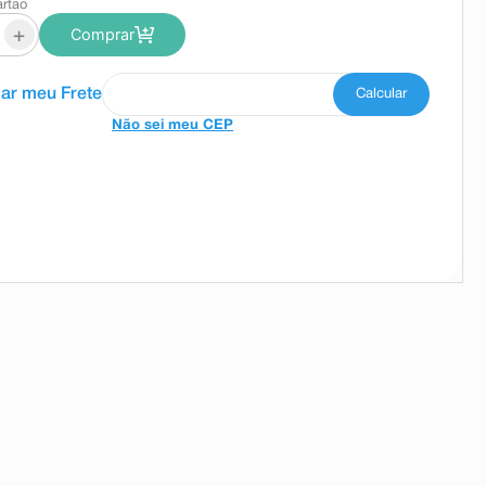
artão
+
Comprar
Não sei meu CEP