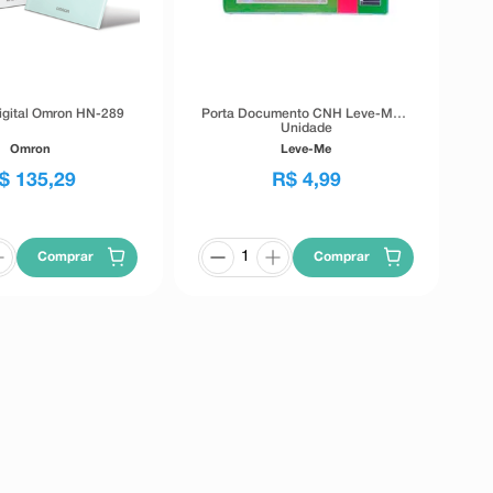
igital Omron HN-289
Porta Documento CNH Leve-Me 1
Unidade
Omron
Leve-Me
$
135
,
29
R$
4
,
99
Comprar
Comprar