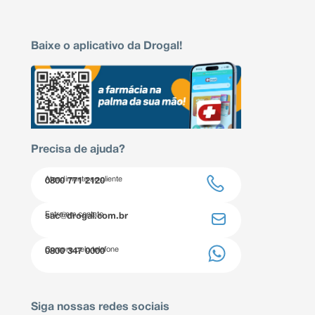
Baixe o aplicativo da Drogal!
Precisa de ajuda?
Atendimento ao cliente
0800 771 2120
Entre em contato
sac@drogal.com.br
Compre pelo telefone
0800 347 0000
Siga nossas redes sociais