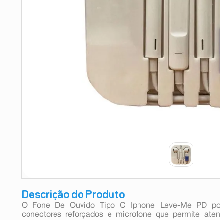
9
º
esmalte
10
º
absorvente
Descrição do Produto
O Fone De Ouvido Tipo C Iphone Leve-Me PD po
conectores reforçados e microfone que permite ate