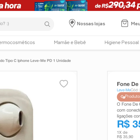
:)
Meu
Nossas lojas
ermocosméticos
Mamãe e Bebê
Higiene Pessoal
do Tipo C Iphone Leve-Me PD 1 Unidade
Fone De
Leve-Me
Cód:
Produto
O Fone De 
com conecto
ligações co
R$ 3
1
X de
R$ 35,90