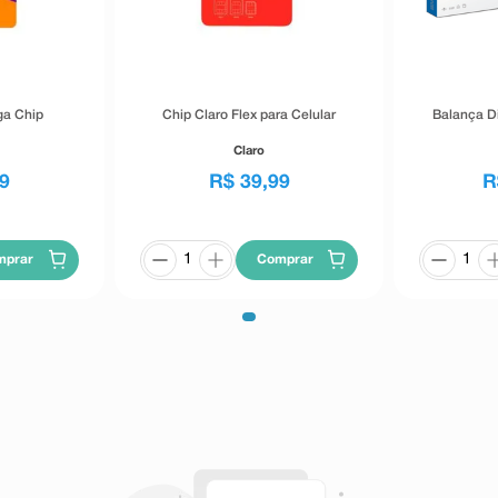
ga Chip
Chip Claro Flex para Celular
Balança D
Claro
9
R$
39
,
99
R
mprar
Comprar