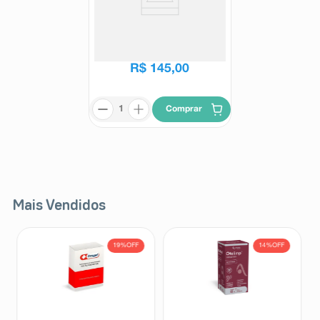
Glink Met 2,5/850mg 60
Comprimidos Revestidos
Glink Met
R$
179
,
13
R$
145
,
00
Comprar
Mais Vendidos
19%
OFF
14%
OFF