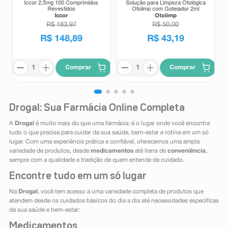
Iccor 2,5mg 100 Comprimidos
Solução para Limpeza Otológica
Revestidos
Otolimp com Gotejador 2ml
Iccor
Otolimp
R$
183
,
97
R$
50
,
00
R$
148
,
89
R$
43
,
19
Comprar
Comprar
Drogal: Sua Farmácia Online Completa
A
Drogal
é muito mais do que uma farmácia: é o lugar onde você encontra
tudo o que precisa para cuidar da sua saúde, bem-estar e rotina em um só
lugar. Com uma experiência prática e confiável, oferecemos uma ampla
variedade de produtos, desde
medicamentos
até itens de
conveniência
,
sempre com a qualidade e tradição de quem entende de cuidado.
Encontre tudo em um só lugar
Na
Drogal
, você tem acesso a uma variedade completa de produtos que
atendem desde os cuidados básicos do dia a dia até necessidades específicas
da sua saúde e bem-estar:
Medicamentos