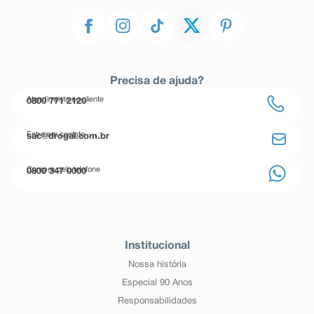
Precisa de ajuda?
Atendimento ao cliente
0800 771 2120
Entre em contato
sac@drogal.com.br
Compre pelo telefone
0800 347 0000
Institucional
Nossa história
Especial 90 Anos
Responsabilidades