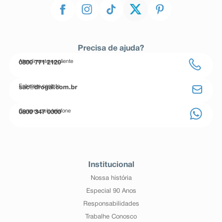
Precisa de ajuda?
Atendimento ao cliente
0800 771 2120
Entre em contato
sac@drogal.com.br
Compre pelo telefone
0800 347 0000
Institucional
Nossa história
Especial 90 Anos
Responsabilidades
Trabalhe Conosco