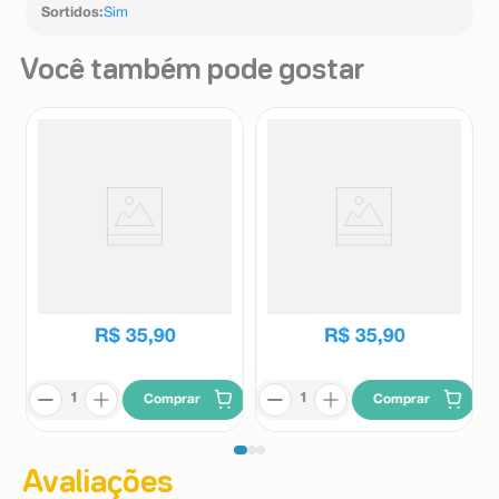
Sortidos
:
Sim
Você também pode gostar
Cabo Tipo C Leve-Me PD 1
Cabo Tipo C Iphone Leve-Me
Unidade
PD 1 Unidade
Leve-Me
Leve-Me
R$
35
,
90
R$
35
,
90
Comprar
Comprar
Avaliações