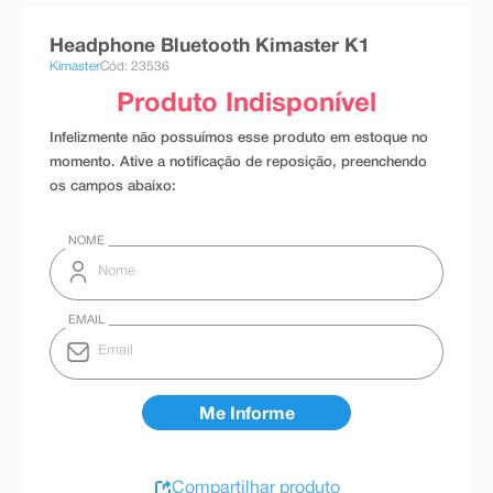
8
º
absorvente
Headphone Bluetooth Kimaster K1
9
º
teste gravidez
Kimaster
Cód: 23536
10
º
esmalte
Compartilhar produto