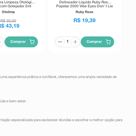
ra Limpeza Otológica
Delineador Líquido Ruby Rose
com Gotejador 2ml
Popstar 2000 Vibe Eyes Don' t Lie
Preto 5,5g
Otolimp
Ruby Rose
R$
19
,
39
R$
50
,
00
R$
43
,
19
Comprar
Comprar
 uma experiência prática e confiável, oferecemos uma ampla variedade de
úde e bem-estar:
ntação especializada para esclarecer dúvidas e escolher a melhor opção para