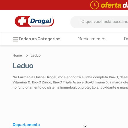
O que você está buscando? 
TERMOS MAIS BUSCADOS
Medicamentos
D
1
º
fralda
Leduo
2
º
pampers confort sec max
Leduo
3
º
dipirona
Na
Farmácia Online Drogal
, você encontra a linha completa
Bio-C
, dese
4
º
lenço umedecido
Vitamina C
,
Bio-C Zinco
,
Bio-C Tripla Ação
e
Bio-C Imune 5
, a marca of
no funcionamento do sistema imunológico, proteção antioxidante e man
5
º
tadalafila
6
º
minoxidil
7
º
desodorante
8
º
absorvente
Departamento