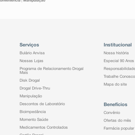
onveniência
|
Manipulação
Serviços
Institucional
Bulário Anvisa
Nossa história
Nossas Lojas
Especial 90 Anos
Programa de Relacionamento Drogal
Responsabilidad
Mais
Trabalhe Conosco
Disk Drogal
Mapa do site
Drogal Drive-Thru
Manipulação
Descontos de Laboratório
Benefícios
Bioimpedância
Convênio
Momento Saúde
Ofertas do mês
Medicamentos Controlados
Farmácia popular