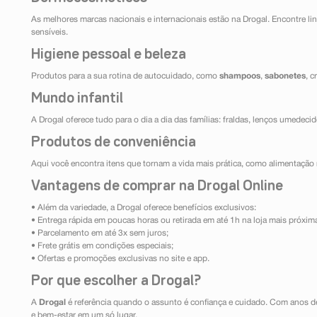
As melhores marcas nacionais e internacionais estão na Drogal. Encontre lin
sensíveis.
Higiene pessoal e beleza
Produtos para a sua rotina de autocuidado, como
shampoos
,
sabonetes
, 
Mundo infantil
A Drogal oferece tudo para o dia a dia das famílias: fraldas, lenços umedeci
Produtos de conveniência
Aqui você encontra itens que tornam a vida mais prática, como alimentação r
Vantagens de comprar na Drogal Online
• Além da variedade, a Drogal oferece benefícios exclusivos:
• Entrega rápida em poucas horas ou retirada em até 1h na loja mais próxim
• Parcelamento em até 3x sem juros;
• Frete grátis em condições especiais;
• Ofertas e promoções exclusivas no site e app.
Por que escolher a Drogal?
A
Drogal
é referência quando o assunto é confiança e cuidado. Com anos d
e bem-estar em um só lugar.