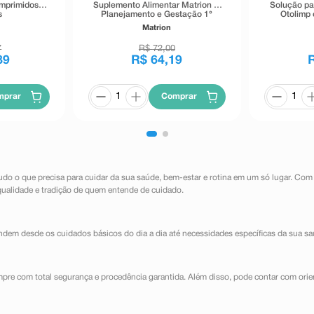
omprimidos
Suplemento Alimentar Matrion D
Solução pa
s
Planejamento e Gestação 1°
Otolimp 
Trimestre 30 Comprimidos
Matrion
Revestidos
7
R$
72
,
00
89
R$
64
,
19
mprar
Comprar
udo o que precisa para cuidar da sua saúde, bem-estar e rotina em um só lugar. Com
qualidade e tradição de quem entende de cuidado.
dem desde os cuidados básicos do dia a dia até necessidades específicas da sua sa
mpre com total segurança e procedência garantida. Além disso, pode contar com orie