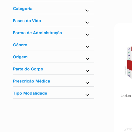
9
º
teste gravidez
Controlados
Categoria
10
º
esmalte
Antidepressivo
Fases da Vida
Para adultos
Forma de Administração
Uso oral
Gênero
Unissex
Origem
Nacional
Parte do Corpo
Para o sistema nervoso
Prescrição Médica
Sim
Tipo Modalidade
Leduo 
Controlados