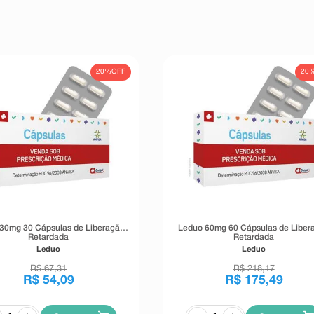
20%
OFF
20
30mg 30 Cápsulas de Liberação
Leduo 60mg 60 Cápsulas de Liber
Retardada
Retardada
Leduo
Leduo
R$
67
,
31
R$
218
,
17
R$
54
,
09
R$
175
,
49