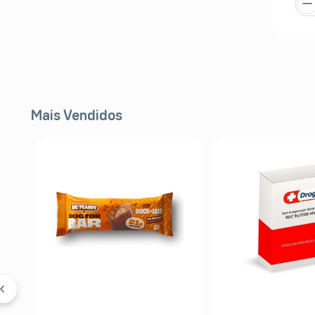
Mais Vendidos
 &
5%