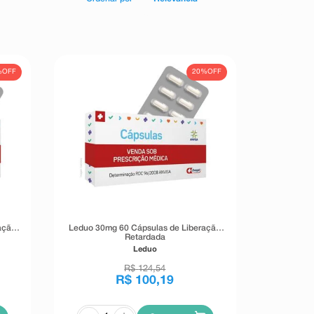
%
OFF
20%
OFF
ação
Leduo 30mg 60 Cápsulas de Liberação
Retardada
Leduo
R$
124
,
54
R$
100
,
19