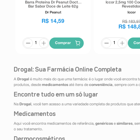
Barra Proteína Dr Peanut Doctor
Iccor 2,5mg 100 C
Bar Sabor Doce de Leite 62g
Revestido
Dr Peanut
Iccor
R$
14
,
59
R$
183
,
9
R$
148
,
Comprar
Co
Drogal: Sua Farmácia Online Completa
A
Drogal
é muito mais do que uma farmácia: é o lugar onde você encontra t
produtos, desde
medicamentos
até itens de
conveniência
, sempre com a 
Encontre tudo em um só lugar
Na
Drogal
, você tem acesso a uma variedade completa de produtos que aten
Medicamentos
Aqui você encontra medicamentos de referência,
genéricos
e
similares
, se
o seu tratamento.
Dermocosméticos