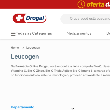
O que você está buscando? 
TERMOS MAIS BUSCADOS
Medicamentos
D
1
º
fralda
Leucogen
2
º
pampers confort sec max
Leucogen
3
º
dipirona
Na
Farmácia Online Drogal
, você encontra a linha completa
Bio-C
, dese
4
º
lenço umedecido
Vitamina C
,
Bio-C Zinco
,
Bio-C Tripla Ação
e
Bio-C Imune 5
, a marca of
no funcionamento do sistema imunológico, proteção antioxidante e man
5
º
tadalafila
6
º
minoxidil
7
º
desodorante
8
º
teste gravidez
Departamento