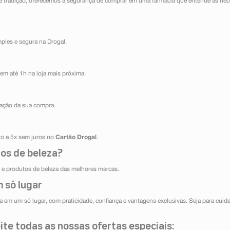
e tradição, oferecemos a segurança de comprar em uma farmácia que entende as nece
mples e segura na Drogal.
em até 1h na loja mais próxima.
ização da sua compra.
ito e 5x sem juros no
Cartão Drogal
.
os de beleza?
e produtos de beleza das melhores marcas.
 só lugar
 em um só lugar, com praticidade, confiança e vantagens exclusivas. Seja para cuida
te todas as nossas ofertas especiais: