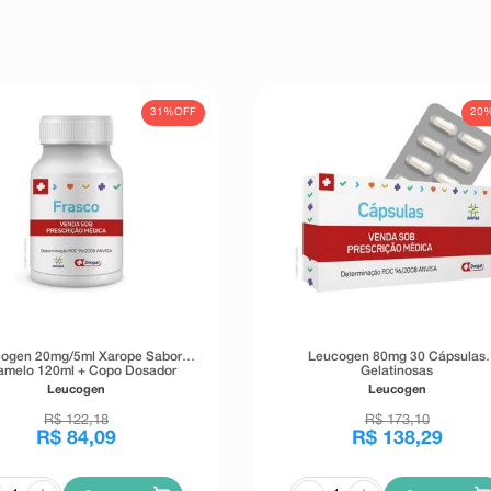
31%
OFF
20
ogen 20mg/5ml Xarope Sabor
Leucogen 80mg 30 Cápsulas
amelo 120ml + Copo Dosador
Gelatinosas
Leucogen
Leucogen
R$
122
,
18
R$
173
,
10
R$
84
,
09
R$
138
,
29