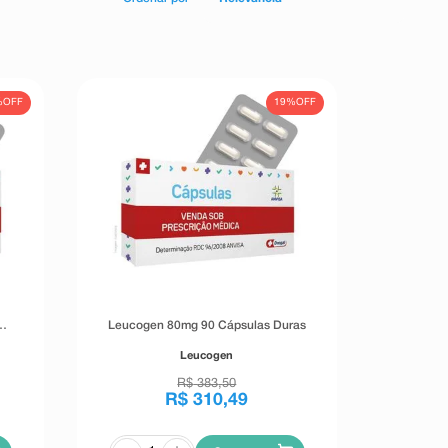
%
OFF
19%
OFF
Leucogen 80mg 90 Cápsulas Duras
Leucogen
R$
383
,
50
R$
310
,
49