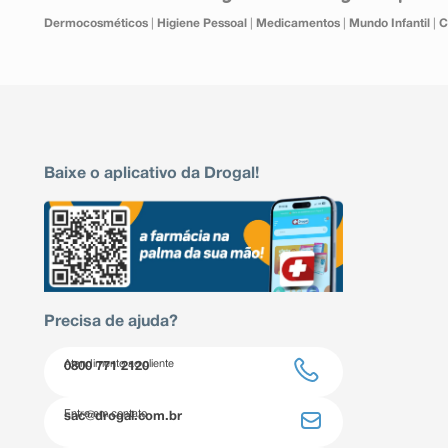
Dermocosméticos
|
Higiene Pessoal
|
Medicamentos
|
Mundo Infantil
|
C
Baixe o aplicativo da Drogal!
Precisa de ajuda?
Atendimento ao cliente
0800 771 2120
Entre em contato
sac@drogal.com.br