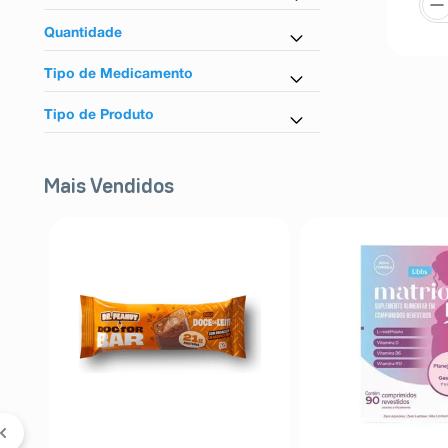
Não
Timomodulina
Quantidade
120ml
Tipo de Medicamento
Similar
Tipo de Produto
Em cápsula
Mais Vendidos
FF
a