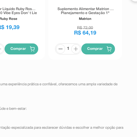
r Líquido Ruby Rose
Suplemento Alimentar Matrion D
0 Vibe Eyes Don' t Lie
Planejamento e Gestação 1°
Preto 5,5g
Trimestre 30 Comprimidos
Ruby Rose
Matrion
Revestidos
R$
19
,
39
R$
72
,
00
R$
64
,
19
Comprar
Comprar
 uma experiência prática e confiável, oferecemos uma ampla variedade de
úde e bem-estar:
ntação especializada para esclarecer dúvidas e escolher a melhor opção para