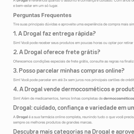
A
Drogal
é referência quando o assunto é confiança e cuidado. Com anos d
e bem-estar em um só lugar.
Perguntas Frequentes
Tire suas principais dúvidas e aproveite uma experiência de compra mais si
1. A Drogal faz entrega rápida?
Sim! Você pode receber seus produtos em poucas horas ou optar por retirar 
2. A Drogal oferece frete grátis?
Oferecemos condições especiais de frete grátis, consulte as regras na final
3. Posso parcelar minhas compras online?
Sim! Você pode parcelar em até 3x sem juros nos principais cartões de créd
4. A Drogal vende dermocosméticos e produt
Sim! Além de medicamentos, temos linhas completas de
dermocosméticos
Drogal: cuidado, confiança e variedade em um
A
Drogal
é a sua farmácia online completa, reunindo tudo o que você precisa
sempre os melhores produtos de grandes marcas.
Descubra mais categorias na Drogal e aprovei