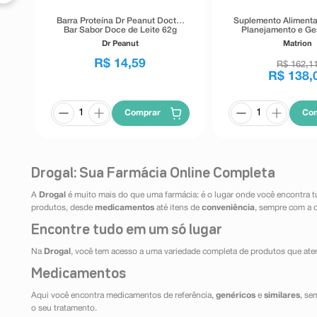
Barra Proteína Dr Peanut Doctor
Suplemento Alimenta
Bar Sabor Doce de Leite 62g
Planejamento e Ge
Trimestre 90 Com
Dr Peanut
Matrion
Revestido
R$
14
,
59
R$
162
,
1
R$
138
,
Comprar
Co
Drogal: Sua Farmácia Online Completa
A
Drogal
é muito mais do que uma farmácia: é o lugar onde você encontra t
produtos, desde
medicamentos
até itens de
conveniência
, sempre com a 
Encontre tudo em um só lugar
Na
Drogal
, você tem acesso a uma variedade completa de produtos que aten
Medicamentos
Aqui você encontra medicamentos de referência,
genéricos
e
similares
, se
o seu tratamento.