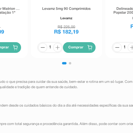
r Matrion D
Levamz 5mg 90 Comprimidos
Delineado
stação 1°
Popstar 200
primidos
Levamz
s
1
R$
225
,
00
09
R$
182
,
19
mprar
Comprar
udo o que precisa para cuidar da sua saúde, bem-estar e rotina em um só lugar. Com
qualidade e tradição de quem entende de cuidado.
dem desde os cuidados básicos do dia a dia até necessidades específicas da sua sa
mpre com total segurança e procedência garantida. Além disso, pode contar com orie