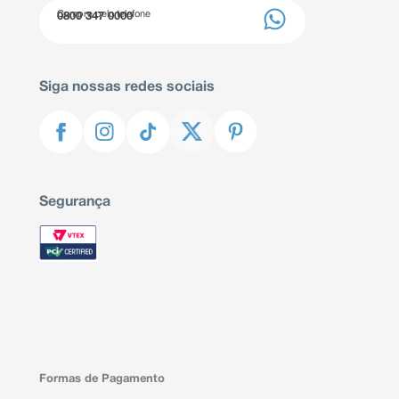
Compre pelo telefone
0800 347 0000
Siga nossas redes sociais
Segurança
Formas de Pagamento