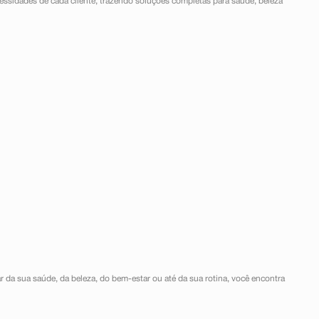
ssidades de cada cliente, trazendo soluções completas para saúde, beleza
r da sua saúde, da beleza, do bem-estar ou até da sua rotina, você encontra