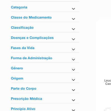
9
º
esmalte
Medicamentos
Categoria
10
º
absorvente
Imunomodulador
Classe do Medicamento
Imunomoduladores
Classificação
Tarja vermelha
Doenças e Complicações
Para asma
Fases da Vida
Para infecção bacteriana
Para adultos
Forma de Administração
Uso oral
Gênero
Unissex
Origem
Leuc
Car
Nacional
Parte do Corpo
Para o sistema respiratório
Prescrição Médica
Sim
Princípio Ativo