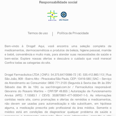
Responsabilidade social
Termos de uso
Política de Privacidade
Bem-vindo à Drogal! Aqui, você encontra uma seleção completa de
medicamentos
,
dermocosméticos e produtos de beleza
,
higiene pessoal
,
mamãe
e bebê
,
conveniência
e muito mais, para atender suas necessidades de saúde e
bem-estar. Explore nossas ofertas e descubra o cuidado que você merece!
Confira todas as categorias do site.
Drogal Farmacêutica LTDA | CNPJ: 54.375.647/0066-72 | IE: 535.412.860.113 | Rua
São João, 909 - Bairro Alto - Piracicaba/São Paulo, CEP: 13416-585 | SAC – Serviço
de Atendimento ao Consumidor: 0800 771 2120 (Segunda à Sexta das 8h às 20h/
Sábado das 8h às 15h) ou
sac@drogal.com.br
/ Farmacêutica responsável:
Giovanna do Rosario Martins – CRF/SP 49.855 | Autorização de Funcionamento
Anvisa (AFE): 7.15583.1 / CEVS: 353870901-477-000047-1-5. As informações
contidas neste site, como promoções e ofertas de remédios e medicamentos,
não devem ser usadas para automedicação e não substituem, em hipótese
alguma, a medicação prescrita pelo profissional da área médica. Somente o
médico está em condições de diagnosticar qualquer problema de saúde e