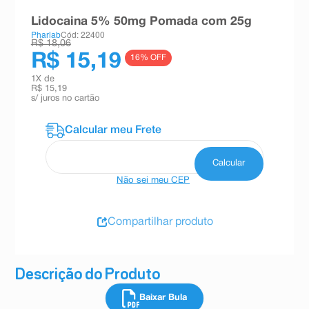
8
º
teste gravidez
Lidocaina 5% 50mg Pomada com 25g
Pharlab
Cód: 22400
9
º
absorvente
R$ 18,06
R$ 15,19
16
% OFF
10
º
shampoo
1
X de
R$ 15,19
s/ juros no cartão
Não sei meu CEP
Compartilhar produto
Descrição do Produto
Baixar Bula