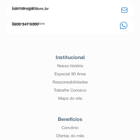
Entre em contato
sac@drogal.com.br
Compre pelo telefone
0800 347 0000
Institucional
Nossa história
Especial 90 Anos
Responsabilidades
Trabalhe Conosco
Mapa do site
Benefícios
Convênio
Ofertas do mês