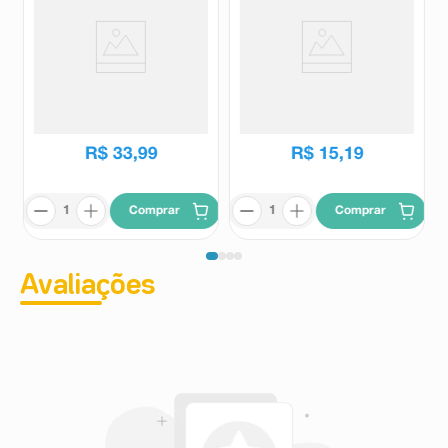
Andolba Solução Aerossol 43g
Lidocaina 5% 50mg Pomada
com 25g
Andolba
Pharlab
R$
42
,
31
R$
18
,
06
R$
33
,
99
R$
15
,
19
Comprar
Comprar
Avaliações