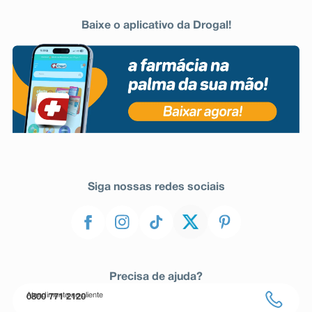
Baixe o aplicativo da Drogal!
Siga nossas redes sociais
Precisa de ajuda?
Atendimento ao cliente
0800 771 2120