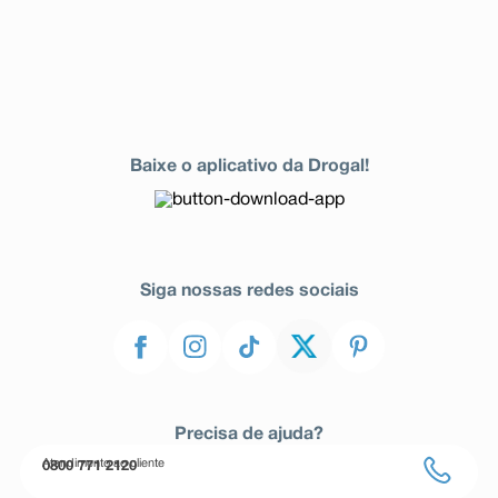
Baixe o aplicativo da Drogal!
Siga nossas redes sociais
Precisa de ajuda?
Atendimento ao cliente
0800 771 2120