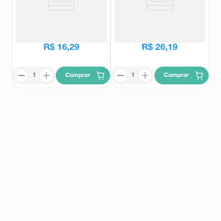
Chupeta Fiona 100% Silicone 6+
Mamadeira Ortodôntica Lillo Magia
meses Rosa 1 Unidade
Unicórnio Rosa 120ml
Lillo
Lillo
R$
16
,
29
R$
26
,
19
Comprar
Comprar