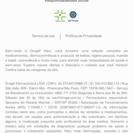
Responsabilidade social
Termos de uso
Política de Privacidade
Bem-vindo à Drogal! Aqui, você encontra uma seleção completa de
medicamentos
,
dermocosméticos e produtos de beleza
,
higiene pessoal
,
mamãe
e bebê
,
conveniência
e muito mais, para atender suas necessidades de saúde e
bem-estar. Explore nossas ofertas e descubra o cuidado que você merece!
Confira todas as categorias do site.
Drogal Farmacêutica LTDA | CNPJ: 54.375.647/0066-72 | IE: 535.412.860.113 | Rua
São João, 909 - Bairro Alto - Piracicaba/São Paulo, CEP: 13416-585 | SAC – Serviço
de Atendimento ao Consumidor: 0800 771 2120 (Segunda à Sexta das 8h às 20h/
Sábado das 8h às 15h) ou
sac@drogal.com.br
/ Farmacêutica responsável:
Giovanna do Rosario Martins – CRF/SP 49.855 | Autorização de Funcionamento
Anvisa (AFE): 7.15583.1 / CEVS: 353870901-477-000047-1-5. As informações
contidas neste site, como promoções e ofertas de remédios e medicamentos,
não devem ser usadas para automedicação e não substituem, em hipótese
alguma, a medicação prescrita pelo profissional da área médica. Somente o
médico está em condições de diagnosticar qualquer problema de saúde e
prescrever o tratamento adequado. Para mais informações, consulte o site