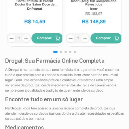
Barra Proteína Dr Peanut
Iccor 2,5mg 100 Comprimidos
Doctor Bar Sabor Doce de
Revestidos
Leite 62g
Dr Peanut
Iccor
R$
183
,
97
R$
14
,
59
R$
148
,
89
Comprar
Comprar
Drogal: Sua Farmácia Online Completa
A
Drogal
é muito mais do que uma farmácia: é o lugar onde você encontra
tudo o que precisa para cuidar da sua saúde, bem-estar e rotina em um só
lugar. Com uma experiência prática e confiável, oferecemos uma ampla
variedade de produtos, desde
medicamentos
até itens de
conveniência
,
sempre com a qualidade e tradição de quem entende de cuidado.
Encontre tudo em um só lugar
Na
Drogal
, você tem acesso a uma variedade completa de produtos que
atendem desde os cuidados básicos do dia a dia até necessidades específicas
da sua saúde e bem-estar:
Medicamentos