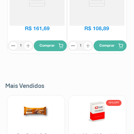
Luvis S 60 Cápsulas Gelatinosas
Luvis S 30 Cápsulas Gelatinosas
Luvis S
Luvis S
R$
212
,
20
R$
134
,
16
R$
161
,
69
R$
108
,
89
Comprar
Comprar
Mais Vendidos
19%
OFF