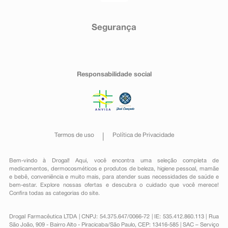
Segurança
Responsabilidade social
Termos de uso
Política de Privacidade
Bem-vindo à Drogal! Aqui, você encontra uma seleção completa de
medicamentos
,
dermocosméticos e produtos de beleza
,
higiene pessoal
,
mamãe
e bebê
,
conveniência
e muito mais, para atender suas necessidades de saúde e
bem-estar. Explore nossas ofertas e descubra o cuidado que você merece!
Confira todas as categorias do site.
Drogal Farmacêutica LTDA | CNPJ: 54.375.647/0066-72 | IE: 535.412.860.113 | Rua
São João, 909 - Bairro Alto - Piracicaba/São Paulo, CEP: 13416-585 | SAC – Serviço