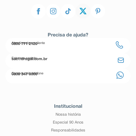
Precisa de ajuda?
Atendimento ao cliente
0800 771 2120
Entre em contato
sac@drogal.com.br
Compre pelo telefone
0800 347 0000
Institucional
Nossa história
Especial 90 Anos
Responsabilidades