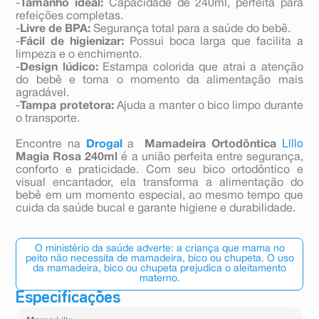
-
Tamanho ideal:
Capacidade de 240ml, perfeita para
refeições completas.
-
Livre de BPA:
Segurança total para a saúde do bebê.
-
Fácil de higienizar:
Possui boca larga que facilita a
limpeza e o enchimento.
-
Design lúdico:
Estampa colorida que atrai a atenção
do bebê e torna o momento da alimentação mais
agradável.
-
Tampa protetora:
Ajuda a manter o bico limpo durante
o transporte.
Lillo
Encontre na
Drogal
a
Mamadeira Ortodôntica
Magia Rosa 240ml
é a união perfeita entre segurança,
conforto e praticidade. Com seu bico ortodôntico e
visual encantador, ela transforma a alimentação do
bebê em um momento especial, ao mesmo tempo que
cuida da saúde bucal e garante higiene e durabilidade.
O ministério da saúde adverte: a criança que mama no
peito não necessita de mamadeira, bico ou chupeta. O uso
da mamadeira, bico ou chupeta prejudica o aleitamento
materno.
Especificações