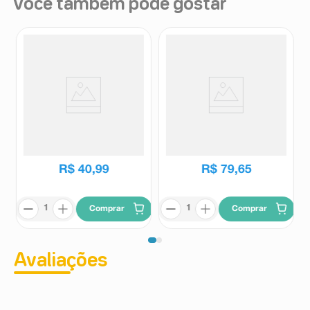
Você também pode gostar
Mamadeira Kuka Essential Big
Mamadeira Mam Easy Active
Universal Branca 330ml
Azul 330ml
Kuka
Mam
R$
40
,
99
R$
79
,
65
Comprar
Comprar
Avaliações