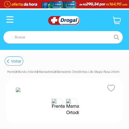
TERMOS MAIS BUSCADOS
1
º
fralda
2
º
pampers confort sec max
Buscar
3
º
dipirona
4
º
lenço umedecido
TERMOS MAIS BUSCADOS
Voltar
5
º
tadalafila
1
º
fralda
6
º
desodorante
Mundo Infantil
Mamadeira
Mamadeira Ortodôntica Lillo Magia Rosa 240ml
2
º
pampers confort sec max
7
º
minoxidil
3
º
dipirona
8
º
teste gravidez
4
º
lenço umedecido
9
º
esmalte
5
º
tadalafila
10
º
absorvente
6
º
desodorante
7
º
minoxidil