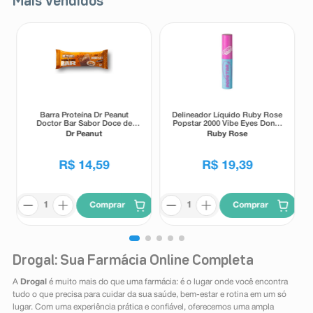
Mais Vendidos
Barra Proteína Dr Peanut
Delineador Líquido Ruby Rose
Doctor Bar Sabor Doce de
Popstar 2000 Vibe Eyes Don' t
Leite 62g
Lie Preto 5,5g
Dr Peanut
Ruby Rose
R$
14
,
59
R$
19
,
39
Comprar
Comprar
Drogal: Sua Farmácia Online Completa
A
Drogal
é muito mais do que uma farmácia: é o lugar onde você encontra
tudo o que precisa para cuidar da sua saúde, bem-estar e rotina em um só
lugar. Com uma experiência prática e confiável, oferecemos uma ampla