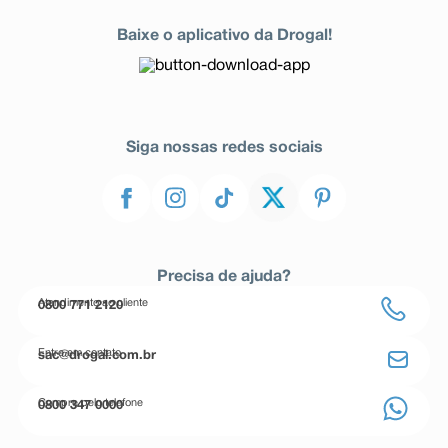
Baixe o aplicativo da Drogal!
Siga nossas redes sociais
Precisa de ajuda?
Atendimento ao cliente
0800 771 2120
Entre em contato
sac@drogal.com.br
Compre pelo telefone
0800 347 0000