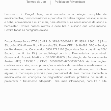
Termos de uso
Política de Privacidade
Bem-vindo à Drogal! Aqui, você encontra uma seleção completa de
medicamentos
,
dermocosméticos e produtos de beleza
,
higiene pessoal
,
mamãe
e bebê
,
conveniência
e muito mais, para atender suas necessidades de saúde e
bem-estar. Explore nossas ofertas e descubra o cuidado que você merece!
Confira todas as categorias do site.
Drogal Farmacêutica LTDA | CNPJ: 54.375.647/0066-72 | IE: 535.412.860.113 | Rua
São João, 909 - Bairro Alto - Piracicaba/São Paulo, CEP: 13416-585 | SAC – Serviço
de Atendimento ao Consumidor: 0800 771 2120 (Segunda à Sexta das 8h às 20h/
Sábado das 8h às 15h) ou
sac@drogal.com.br
/ Farmacêutica responsável:
Giovanna do Rosario Martins – CRF/SP 49.855 | Autorização de Funcionamento
Anvisa (AFE): 7.15583.1 / CEVS: 353870901-477-000047-1-5. As informações
contidas neste site, como promoções e ofertas de remédios e medicamentos,
não devem ser usadas para automedicação e não substituem, em hipótese
alguma, a medicação prescrita pelo profissional da área médica. Somente o
médico está em condições de diagnosticar qualquer problema de saúde e
prescrever o tratamento adequado. Para mais informações, consulte o site
Anvisa. As fotos contidas em nosso site são meramente ilustrativas. Promoções e
preços são válidos apenas para compras on-line, caso haja disponibilidade e
estão sujeitos a alterações no decorrer do dia. Todos os direitos reservados.
Powered by